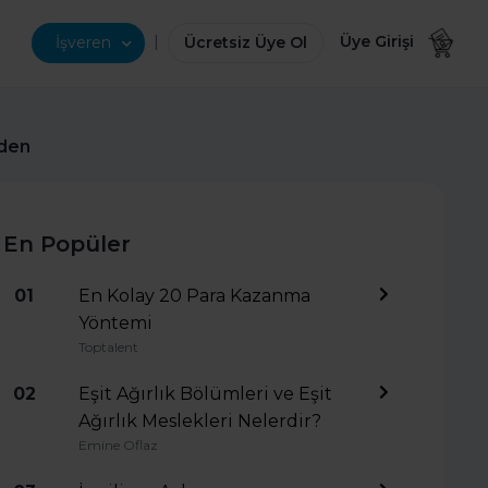
|
Üye Girişi
İşveren
Ücretsiz Üye Ol
eden
En Popüler
01
En Kolay 20 Para Kazanma
Yöntemi
Toptalent
02
Eşit Ağırlık Bölümleri ve Eşit
Ağırlık Meslekleri Nelerdir?
Emine Oflaz