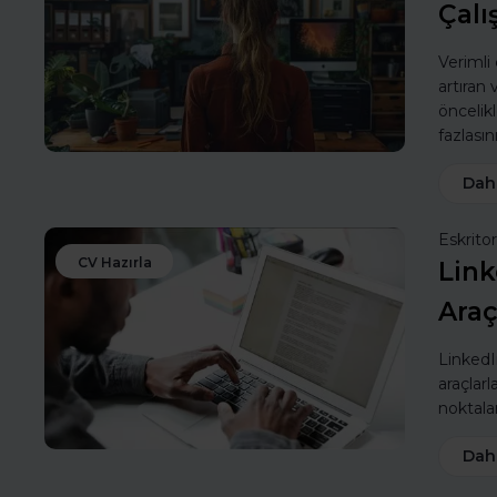
Çalı
Verimli
artıran
öncelik
fazlasın
Dah
Eskritor
CV Hazırla
Link
Araç
LinkedIn
araçlarl
noktalar
Dah