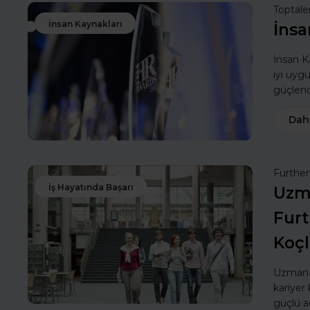
Toptale
İnsan Kaynakları
İnsa
İnsan Ka
iyi uyg
güçlendi
Dah
Furthe
İş Hayatında Başarı
Uzma
Furt
Koç
Uzman k
kariyer 
güçlü a