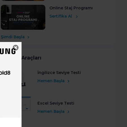
Online Staj Programı
Sertifika Al
Şimdi Başla
Kariyer Araçları
İngilizce Seviye Testi
Hemen Başla
Excel Seviye Testi
Hemen Başla