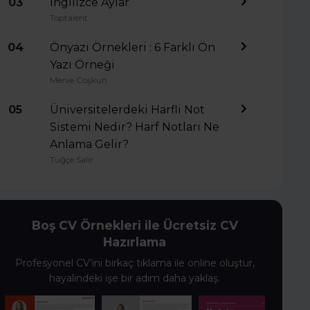
03
İngilizce Aylar
Toptalent
04
Önyazı Örnekleri : 6 Farklı Ön
Yazı Örneği
Merve Coşkun
05
Üniversitelerdeki Harfli Not
Sistemi Nedir? Harf Notları Ne
Anlama Gelir?
Tuğçe Salır
Boş CV Örnekleri ile Ücretsiz CV
Hazırlama
Profesyonel CV’ini birkaç tıklama ile online oluştur,
hayalindeki işe bir adım daha yaklaş.