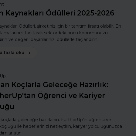
nt
n Kaynakları Ödülleri 2025-2026
ynakları Ödülleri, şirketiniz için bir tanıtım fırsatı olabilir. En
ulamalarınızı tanıtarak sektördeki öncü konumunuzu
rin ve değerli başarılarınızı ödüllerle taçlandırın.
a fazla oku
rUp
n Koçlarla Geleceğe Hazırlık:
herUp'tan Öğrenci ve Kariyer
luğu
oçlarla geleceğe hazırlanın. FurtherUp’ın öğrenci ve
koçluğu ile hedeflerinizi netleştirin, kariyer yolculuğunuzda
dımlar atın.