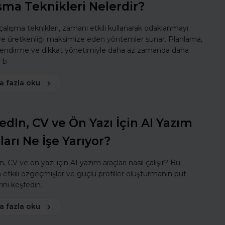
şma Teknikleri Nelerdir?
 çalışma teknikleri, zamanı etkili kullanarak odaklanmayı
 ve üretkenliği maksimize eden yöntemler sunar. Planlama,
lendirme ve dikkat yönetimiyle daha az zamanda daha
ı b
a fazla oku
edIn, CV ve Ön Yazı İçin AI Yazım
ları Ne İşe Yarıyor?
, CV ve ön yazı için AI yazım araçları nasıl çalışır? Bu
a etkili özgeçmişler ve güçlü profiller oluşturmanın püf
ını keşfedin.
a fazla oku