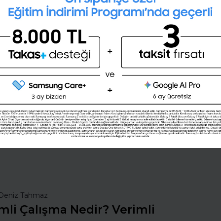
Ücretsiz iş ilanı vererek, en iyi
yetenekleri işe almak ister
misiniz?
Şimdi değil
Evet
nsan Kaynakları
İş Hayatında Başarı
ı Seç
Şirketleri Keşfet
Deniz Tahmaz
mli Çalışma Nedir? Verimli