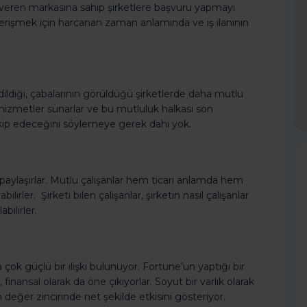
r işveren markasına sahip şirketlere başvuru yapmayı
erişmek için harcanan zaman anlamında ve iş ilanının
ir edildiği, çabalarının görüldüğü şirketlerde daha mutlu
ve hizmetler sunarlar ve bu mutluluk halkası son
ı takip edeceğini söylemeye gerek dahi yok.
e paylaşırlar. Mutlu çalışanlar hem ticari anlamda hem
irler. Şirketi bilen çalışanlar, şirketin nasıl çalışanlar
bilirler.
ok güçlü bir ilişki bulunuyor. Fortune’un yaptığı bir
finansal olarak da öne çıkıyorlar. Soyut bir varlık olarak
n değer zincirinde net şekilde etkisini gösteriyor.