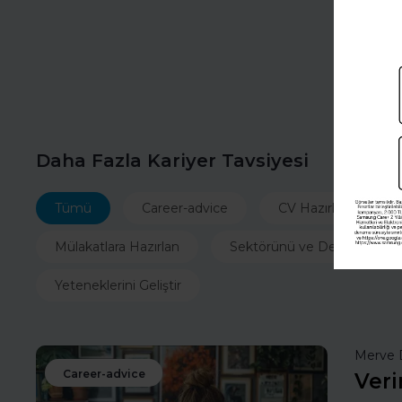
Daha Fazla Kariyer Tavsiyesi
Tümü
Career-advice
CV Hazırla
İ
Mülakatlara Hazırlan
Sektörünü ve Departmanın
Yeteneklerini Geliştir
Merve 
Career-advice
Veri