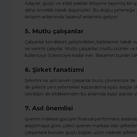
Adaylar, güçlü ve etkili şekilde iletişime taşınmış bi
daha öncelikli olarak düşünürler. Bu doğru yeteneğe 
iletişimi anlamında tasarruf anlamına geliyor.
5. Mutlu çalışanlar
Çalışanlar kendilerini geliştirdikleri, katkılarının takd
ve verimli çalışırlar. Mutlu çalışanlar, mutlu ürünler 
kullanıcıya (tüketiciye) kadar iner. Başarının bunlar
6. Şirket fanatizmi
Şirketini ve işini seven çalışanlar bunu çevreleriyle d
de şirkete yeni yetenekler kazandırma eşsiz araçlar olabil
istediğini de bildiklerinden bu anlamda eşsiz aracılar ola
7. Asıl önemlisi
İşveren markası gücüyle finansal performans arasında ç
araştırmaya göre, çekici işveren markası olan şirketler, 
çalışanlarla kurulan güçlü bağlar, uzun vadede şirketi