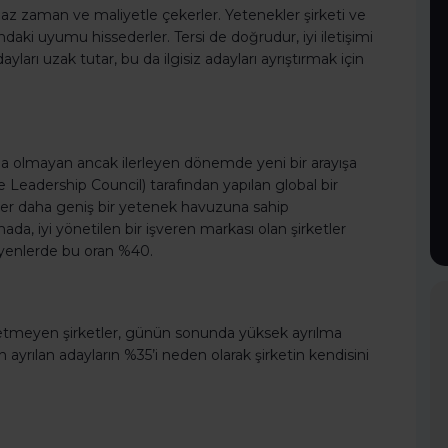
 az zaman ve maliyetle çekerler. Yetenekler şirketi ve
ındaki uyumu hissederler. Tersi de doğrudur, iyi iletişimi
arı uzak tutar, bu da ilgisiz adayları ayrıştırmak için
ında olmayan ancak ilerleyen dönemde yeni bir arayışa
 Leadership Council) tarafından yapılan global bir
etler daha geniş bir yetenek havuzuna sahip
da, iyi yönetilen bir işveren markası olan şirketler
yenlerde bu oran %40.
netmeyen şirketler, günün sonunda yüksek ayrılma
n ayrılan adayların %35’i neden olarak şirketin kendisini