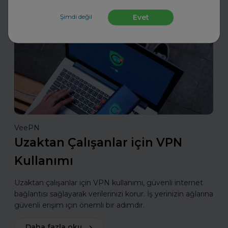
Şimdi değil
Evet
Sektörünü ve Departmanını Seç
VeePN
Uzaktan Çalışanlar için VPN
Kullanımı
Uzaktan çalışanlar için VPN kullanımı, güvenli internet
bağlantısı sağlayarak verilerinizi korur. İş yerinizin ağlarına
güvenli erişim için önemli bir adımdır.
Daha fazla oku