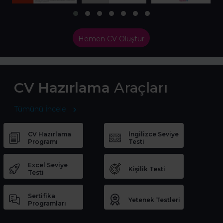
Hemen CV Oluştur
CV Hazırlama
Araçları
Tümünü İncele
CV Hazırlama
İngilizce Seviye
Programı
Testi
Excel Seviye
Kişilik Testi
Testi
Sertifika
Yetenek Testleri
Programları