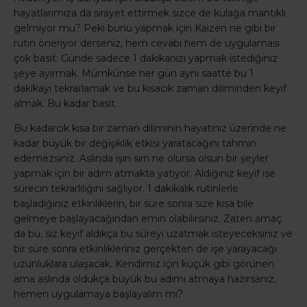
hayatlarımıza da sirayet ettirmek sizce de kulağa mantıklı
gelmiyor mu? Peki bunu yapmak için Kaizen ne gibi bir
rutin öneriyor derseniz, hem cevabı hem de uygulaması
çok basit: Günde sadece 1 dakikanızı yapmak istediğiniz
şeye ayırmak. Mümkünse her gün aynı saatte bu 1
dakikayı tekrarlamak ve bu kısacık zaman diliminden keyif
almak. Bu kadar basit.
Bu kadarcık kısa bir zaman diliminin hayatınız üzerinde ne
kadar büyük bir değişiklik etkisi yaratacağını tahmin
edemezsiniz. Aslında işin sırrı ne olursa olsun bir şeyler
yapmak için bir adım atmakta yatıyor. Aldığınız keyif ise
sürecin tekrarlılığını sağlıyor. 1 dakikalık rutinlerle
başladığınız etkinliklerin, bir süre sonra size kısa bile
gelmeye başlayacağından emin olabilirsiniz. Zaten amaç
da bu, siz keyif aldıkça bu süreyi uzatmak isteyeceksiniz ve
bir süre sonra etkinlikleriniz gerçekten de işe yarayacağı
uzunluklara ulaşacak. Kendimiz için küçük gibi görünen
ama aslında oldukça büyük bu adımı atmaya hazırsanız,
hemen uygulamaya başlayalım mı?