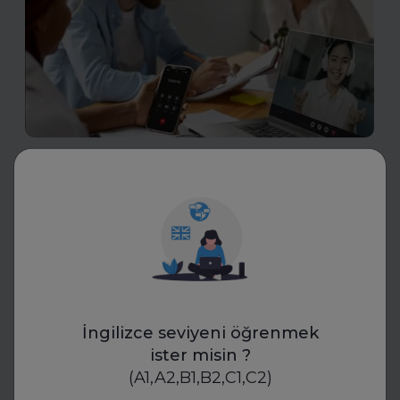
Transkriptor
İK Mülakatlarında Yeni Dönem:
Yapay Zekâ ile Transkript
Standartları
İK uzmanları, yapay zekâ destekli transkriptlerle mülakat
süreçlerinde yeni bir döneme giriyor. Bu teknoloji,
objektif değerlendirme ve standartlaşmayı mümkün
İngilizce seviyeni öğrenmek
kılıyor.
ister misin ?
(A1,A2,B1,B2,C1,C2)
Daha fazla oku