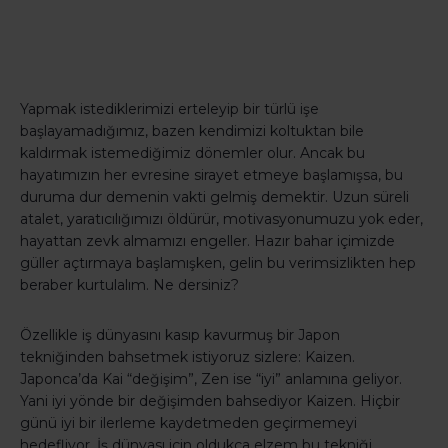
Yapmak istediklerimizi erteleyip bir türlü işe
başlayamadığımız, bazen kendimizi koltuktan bile
kaldırmak istemediğimiz dönemler olur. Ancak bu
hayatımızın her evresine sirayet etmeye başlamışsa, bu
duruma dur demenin vakti gelmiş demektir. Uzun süreli
atalet, yaratıcılığımızı öldürür, motivasyonumuzu yok eder,
hayattan zevk almamızı engeller. Hazır bahar içimizde
güller açtırmaya başlamışken, gelin bu verimsizlikten hep
beraber kurtulalım. Ne dersiniz?
Özellikle iş dünyasını kasıp kavurmuş bir Japon
tekniğinden bahsetmek istiyoruz sizlere: Kaizen.
Japonca’da Kai “değişim”, Zen ise “iyi” anlamına geliyor.
Yani iyi yönde bir değişimden bahsediyor Kaizen. Hiçbir
günü iyi bir ilerleme kaydetmeden geçirmemeyi
hedefliyor. İş dünyası için oldukça elzem bu tekniği,