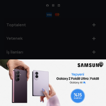
Toptalent
Yetenek
İş İlanları
Sertifika Programları
Yetenek Testleri
İşveren