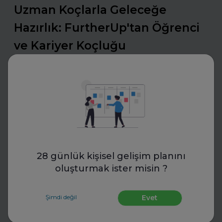
Uzman Koçlarla Geleceğe
Hazırlık: FurtherUp'tan Öğrenci
ve Kariyer Koçluğu
Uzman koçlarla geleceğe hazırlanın. FurtherUp’ın
öğrenci ve kariyer koçluğu ile hedeflerinizi netleştirin,
kariyer yolculuğunuzda güçlü adımlar atın.
Daha fazla oku
Mülakatlara Hazırlan
28 günlük kişisel gelişim planını
oluşturmak ister misin ?
Şimdi değil
Evet