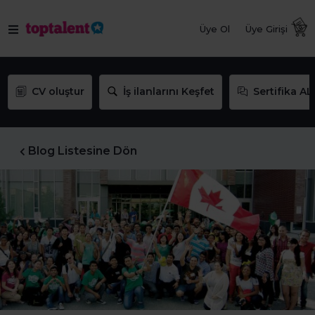
Üye Ol
Üye Girişi
CV oluştur
İş ilanlarını Keşfet
Sertifika AL
Blog Listesine Dön