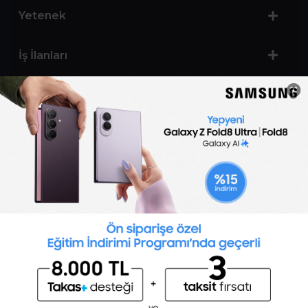
Yetenek
İş İlanları
Sertifika Programları
Yetenek Testleri
İşveren
Toptalent Marka ve İnsan Kaynakları Danışmanlığı Limited Şirketi Özel İstihdam Bürosu
Olarak 11 / 11 / 2024 - 10 / 11 / 2027 tarihleri arasında faaliyette bulunmak üzere, Türkiye İş
Kurumu tarafından 05.11.2024 tarih ve 16998526 sayılı karar uyarınca 1251 nolu belge ile faaliyet