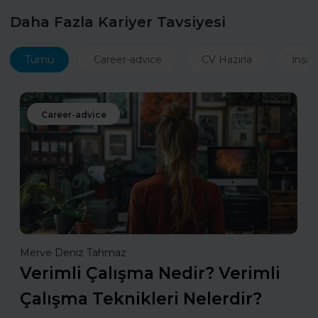
Daha Fazla Kariyer Tavsiyesi
Tümü
Career-advice
CV Hazırla
İnsan
Career-advice
Merve Deniz Tahmaz
Verimli Çalışma Nedir? Verimli
Çalışma Teknikleri Nelerdir?