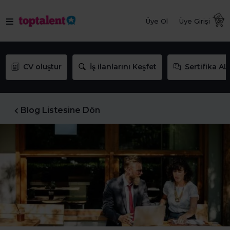
Üye Ol
Üye Girişi
CV oluştur
İş ilanlarını Keşfet
Sertifika AL
Blog Listesine Dön