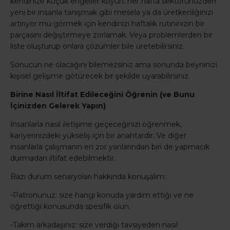
kendinize küçük engeller koyun, her hafta sektörünüzden
yeni bir insanla tanışmak gibi mesela ya da üretkenliğinizi
artırıyor mu görmek için kendinizi haftalık rutininizin bir
parçasını değiştirmeye zorlamak. Veya problemlerden bir
liste oluşturup onlara çözümler bile üretebilirsiniz.
Sonucun ne olacağını bilemezsiniz ama sonunda beyninizi
kişisel gelişime götürecek bir şekilde uyarabilirsiniz.
Birine Nasıl İltifat Edileceğini Öğrenin (ve Bunu
İçinizden Gelerek Yapın)
İnsanlarla nasıl iletişime geçeceğinizi öğrenmek,
kariyerinizdeki yükseliş için bir anahtardır. Ve diğer
insanlarla çalışmanın en zor yanlarından biri de yapmacık
durmadan iltifat edebilmektir.
Bazı durum senaryoları hakkında konuşalım:
-Patronunuz: size hangi konuda yardım ettiği ve ne
öğrettiği konusunda spesifik olun.
-Takım arkadaşınız: size verdiği tavsiyeden nasıl