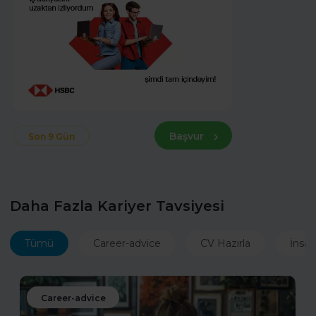
Başvur
Son 9 Gün
Daha Fazla Kariyer Tavsiyesi
Tümü
Career-advice
CV Hazırla
İnsan
Career-advice