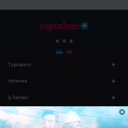
Toptalent
Yetenek
İş İlanları
Sertifika Programları