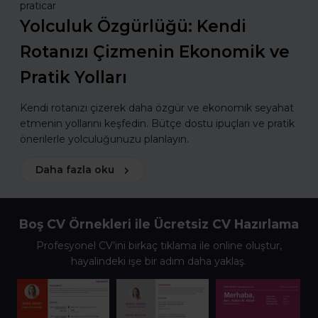
praticar
Yolculuk Özgürlüğü: Kendi
Rotanızı Çizmenin Ekonomik ve
Pratik Yolları
Kendi rotanızı çizerek daha özgür ve ekonomik seyahat
etmenin yollarını keşfedin. Bütçe dostu ipuçları ve pratik
önerilerle yolculuğunuzu planlayın.
Daha fazla oku
Boş CV Örnekleri ile Ücretsiz CV Hazırlama
Profesyonel CV’ini birkaç tıklama ile online oluştur,
hayalindeki işe bir adım daha yaklaş.