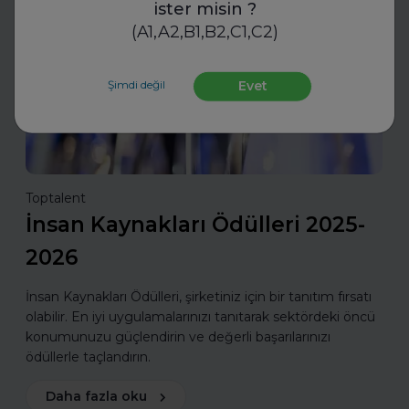
ister misin ?
İnsan Kaynakları
(A1,A2,B1,B2,C1,C2)
Şimdi değil
Evet
Toptalent
İnsan Kaynakları Ödülleri 2025-
2026
İnsan Kaynakları Ödülleri, şirketiniz için bir tanıtım fırsatı
olabilir. En iyi uygulamalarınızı tanıtarak sektördeki öncü
konumunuzu güçlendirin ve değerli başarılarınızı
ödüllerle taçlandırın.
Daha fazla oku