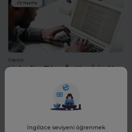
CV Hazırla
Eskritor
LinkedIn, CV ve Ön Yazı İçin AI
Yazım Araçları Ne İşe Yarıyor?
LinkedIn, CV ve ön yazı için AI yazım araçları nasıl çalışır?
Bu araçlarla etkili özgeçmişler ve güçlü profiller
oluşturmanın püf noktalarını keşfedin.
Daha fazla oku
İngilizce seviyeni öğrenmek