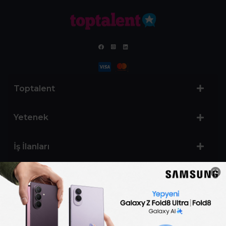
Toptalent
Yetenek
İş İlanları
Sertifika Programları
Yetenek Testleri