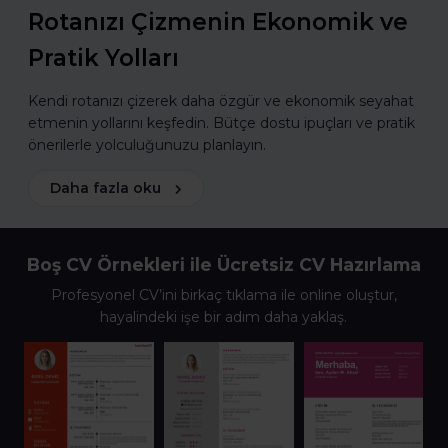
Rotanızı Çizmenin Ekonomik ve
Pratik Yolları
Kendi rotanızı çizerek daha özgür ve ekonomik seyahat
etmenin yollarını keşfedin. Bütçe dostu ipuçları ve pratik
önerilerle yolculuğunuzu planlayın.
Daha fazla oku
Boş CV Örnekleri ile Ücretsiz CV Hazırlama
Profesyonel CV’ini birkaç tıklama ile online oluştur,
hayalindeki işe bir adım daha yaklaş.