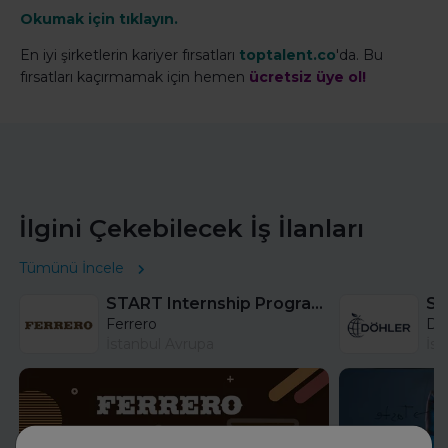
Okumak için tıklayın.
En iyi şirketlerin kariyer fırsatları
toptalent.co
'da. Bu
fırsatları kaçırmamak için hemen
ücretsiz üye ol!
İlgini Çekebilecek İş İlanları
Tümünü İncele
START Internship Program (Sales) - Istanbul
Sa
Ferrero
DÖ
İstanbul Avrupa
İst