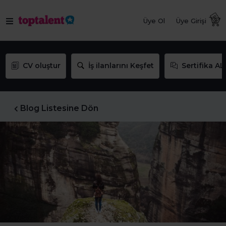
Üye Ol
Üye Girişi
CV oluştur
İş ilanlarını Keşfet
Sertifika AL
Blog Listesine Dön