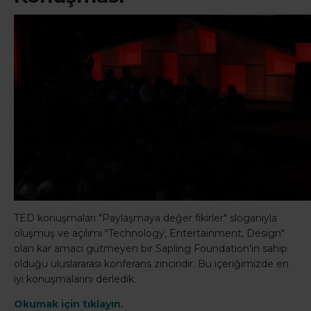
TED konuşmaları "Paylaşmaya değer fikirler" sloganıyla
oluşmuş ve açılımı "Technology, Entertainment, Design"
olan kar amacı gütmeyen bir Sapling Foundation'in sahip
olduğu uluslararası konferans zinciridir. Bu içeriğimizde en
iyi konuşmalarını derledik.
Okumak için tıklayın.