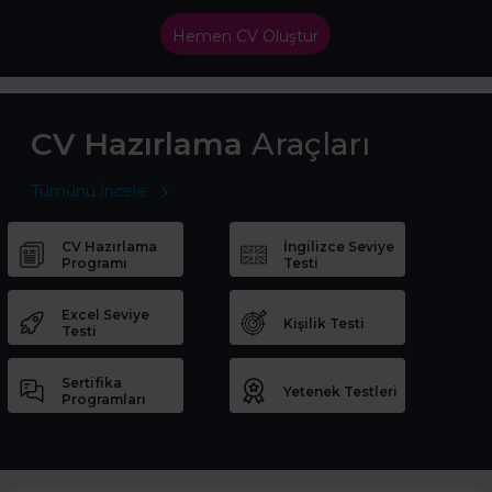
Hemen CV Oluştur
CV Hazırlama
Araçları
Tümünü İncele
CV Hazırlama
İngilizce Seviye
Programı
Testi
Excel Seviye
Kişilik Testi
Testi
Sertifika
Yetenek Testleri
Programları