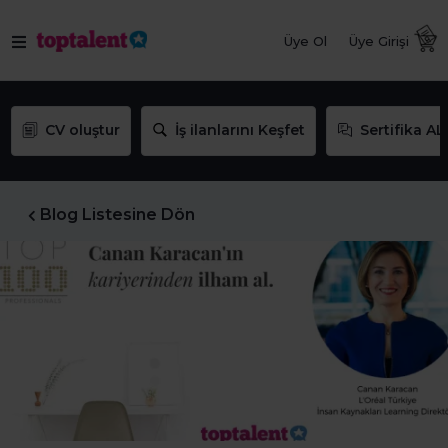
Üye Ol
Üye Girişi
CV oluştur
İş ilanlarını Keşfet
Sertifika AL
Blog Listesine Dön