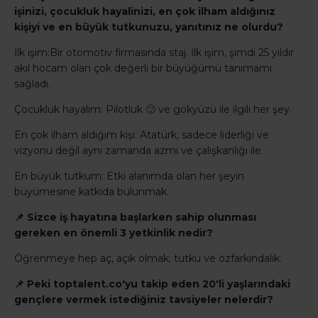
işinizi, çocukluk hayalinizi, en çok ilham aldığınız
kişiyi ve en büyük tutkunuzu, yanıtınız ne olurdu?
İlk işim:Bir otomotiv firmasında staj. İlk işim, şimdi 25 yıldır
akıl hocam olan çok değerli bir büyüğümü tanımamı
sağladı.
Çocukluk hayalim: Pilotluk 🙂 ve gökyüzü ile ilgili her şey.
En çok ilham aldığım kişi: Atatürk, sadece liderliği ve
vizyonu değil aynı zamanda azmi ve çalışkanlığı ile.
En büyük tutkum: Etki alanımda olan her şeyin
büyümesine katkıda bulunmak.
📌 Sizce iş hayatına başlarken sahip olunması
gereken en önemli 3 yetkinlik nedir?
Öğrenmeye hep aç, açık olmak; tutku ve özfarkındalık.
📌 Peki toptalent.co'yu takip eden 20'li yaşlarındaki
gençlere vermek istediğiniz tavsiyeler nelerdir?