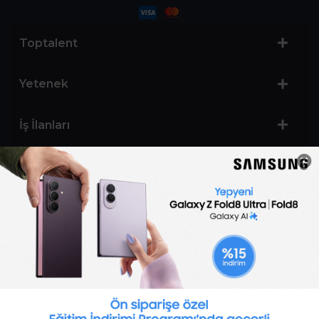
Toptalent
Yetenek
İş İlanları
Sertifika Programları
Yetenek Testleri
İşveren