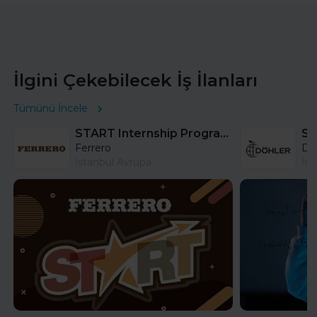
İlgini Çekebilecek İş İlanları
Tümünü İncele
START Internship Program (Sales) - Istanbul
Sa
Ferrero
DÖ
İstanbul Avrupa
İst