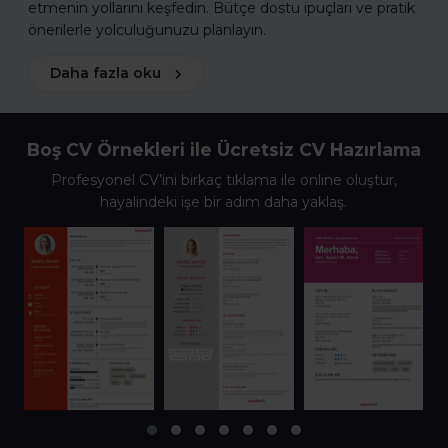
etmenin yollarını keşfedin. Bütçe dostu ipuçları ve pratik
önerilerle yolculuğunuzu planlayın.
Daha fazla oku
Boş CV Örnekleri ile Ücretsiz CV Hazırlama
Profesyonel CV’ini birkaç tıklama ile online oluştur,
hayalindeki işe bir adım daha yaklaş.