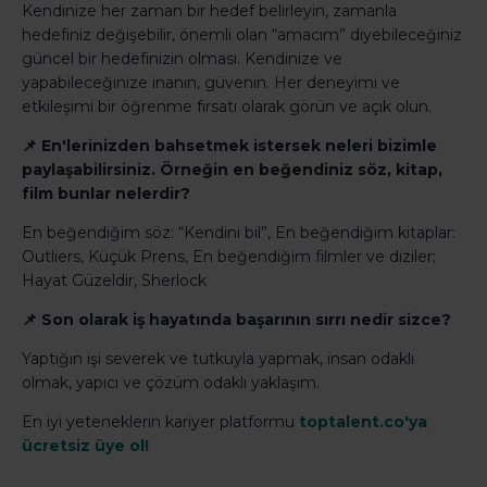
Kendinize her zaman bir hedef belirleyin, zamanla
hedefiniz değişebilir, önemli olan “amacım” diyebileceğiniz
güncel bir hedefinizin olması. Kendinize ve
yapabileceğinize inanın, güvenin. Her deneyimi ve
etkileşimi bir öğrenme fırsatı olarak görün ve açık olun.
📌 En'lerinizden bahsetmek istersek neleri bizimle
paylaşabilirsiniz. Örneğin en beğendiniz söz, kitap,
film bunlar nelerdir?
En beğendiğim söz: “Kendini bil”, En beğendiğim kitaplar:
Outliers, Küçük Prens, En beğendiğim filmler ve diziler;
Hayat Güzeldir, Sherlock
📌 Son olarak iş hayatında başarının sırrı nedir sizce?
Yaptığın işi severek ve tutkuyla yapmak, insan odaklı
olmak, yapıcı ve çözüm odaklı yaklaşım.
En iyi yeteneklerin kariyer platformu
toptalent.co'ya
ücretsiz üye ol!