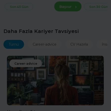
Başvur
Son 43 Gün
Son 30 Gün
Daha Fazla Kariyer Tavsiyesi
Tümü
Career-advice
CV Hazırla
İnsan
Career-advice