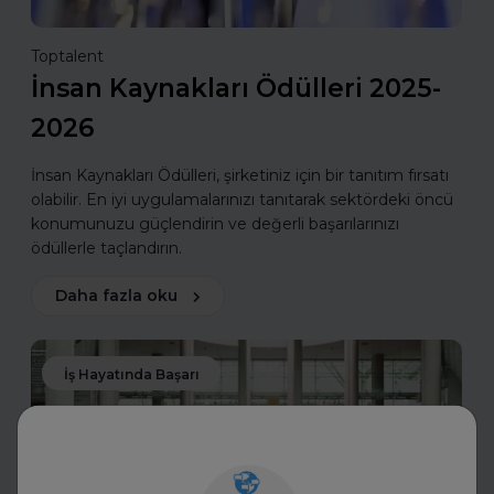
Toptalent
İnsan Kaynakları Ödülleri 2025-
2026
İnsan Kaynakları Ödülleri, şirketiniz için bir tanıtım fırsatı
olabilir. En iyi uygulamalarınızı tanıtarak sektördeki öncü
konumunuzu güçlendirin ve değerli başarılarınızı
ödüllerle taçlandırın.
Daha fazla oku
İş Hayatında Başarı