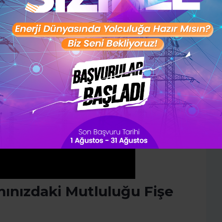
28 günlük kişisel gelişim planını
oluşturmak ister misin ?
Şimdi değil
Evet
ınızdaki Mutluluğu Fişe