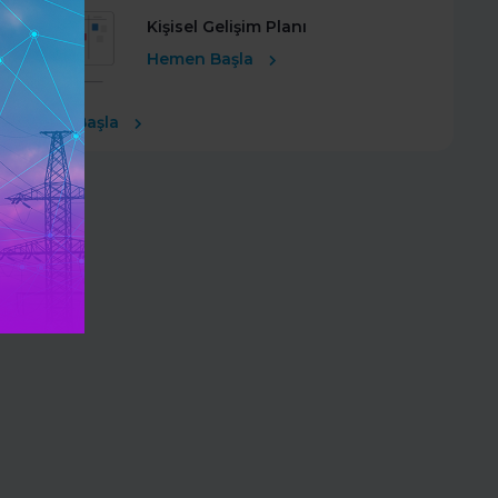
Kişisel Gelişim Planı
Hemen Başla
Ücretsiz Başla