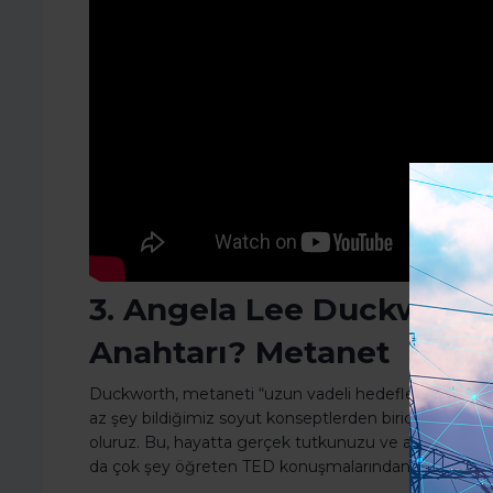
3. Angela Lee Duckworth:
Anahtarı? Metanet
Duckworth, metaneti “uzun vadeli hedefler için tutku
az şey bildiğimiz soyut konseptlerden biridir, ancak bir
oluruz. Bu, hayatta gerçek tutkunuzu ve amacınızı 
da çok şey öğreten TED konuşmalarından biri olarak ö