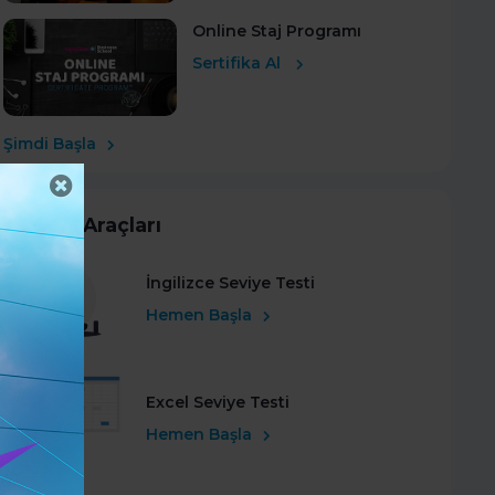
Online Staj Programı
Sertifika Al
Şimdi Başla
Kariyer Araçları
İngilizce Seviye Testi
Hemen Başla
Excel Seviye Testi
Hemen Başla