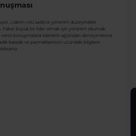
onuşması
kıyor. Liderin rolü sadece yönetim düzeyindeki
Fakat büyük bir lider olmak için yönetim okumak
erici konuşmalarla liderlerin ağzından deneyimlerine
dık kalarak ve parmaklarınızın ucundaki bilgilere
ilirsiniz.