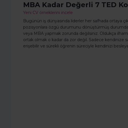
MBA Kadar Değerli 7 TED K
Yeni CV örneklerini incele
Bugünün iş dünyasında liderler her safhada ortaya çı
pozisyonlara özgü durumunu dönüştürmüş durumda. 
veya MBA yapmak zorunda değilsiniz. Oldukça ilham v
ortak olmak o kadar da zor değil. Sadece kendinize sa
erişebilir ve sürekli öğrenin süreciyle kendinizi besleyeb