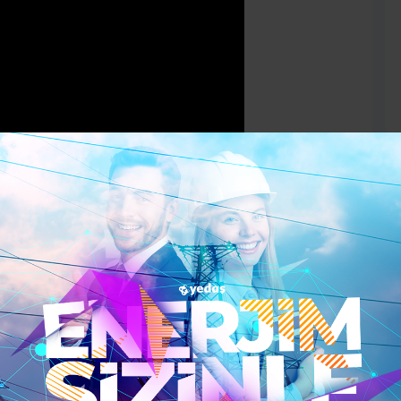
 Başarının
 ve azim” olarak tanımlıyor. Metanet, şu an hâlâ çok
 şey açıktır: Ne kadar metanetli isek, o kadar başarılı
bulmak için cesaretin önemine değinilen bu konuşma
ne çıkıyor.