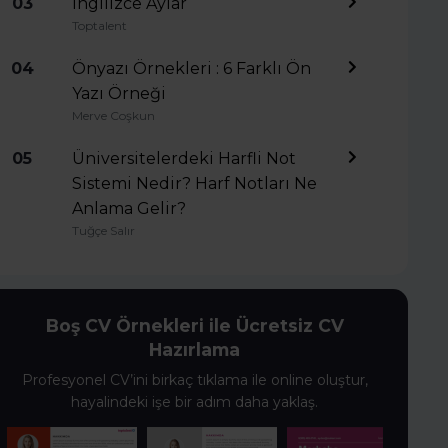
03
İngilizce Aylar
Toptalent
04
Önyazı Örnekleri : 6 Farklı Ön
Yazı Örneği
Merve Coşkun
05
Üniversitelerdeki Harfli Not
Sistemi Nedir? Harf Notları Ne
Anlama Gelir?
Tuğçe Salır
Boş CV Örnekleri ile Ücretsiz CV
Hazırlama
Profesyonel CV’ini birkaç tıklama ile online oluştur,
hayalindeki işe bir adım daha yaklaş.