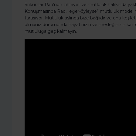
Srikumar Rao’nun zihniyet ve mutluluk hakkında yakla
Konuşmasında Rao, “eğer-öyleyse” mutluluk modelinin 
tartışıyor. Mutluluk aslında bize bağlıdır ve onu k
olmanız durumunda hayatınızın ve mesleğinizin kali
mutluluğa geç kalmayın.