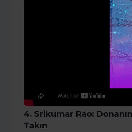
4. Srikumar Rao: Donanım
Takın