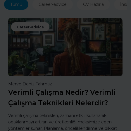
Tümü
Career-advice
CV Hazırla
İnsan
Career-advice
Merve Deniz Tahmaz
Verimli Çalışma Nedir? Verimli
Çalışma Teknikleri Nelerdir?
Verimli çalışma teknikleri, zamanı etkili kullanarak
odaklanmayı artıran ve üretkenliği maksimize eden
yöntemler sunar. Planlama, önceliklendirme ve dikkat