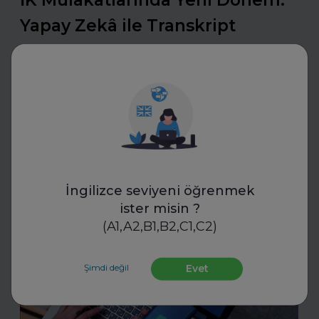
İK Mülakatlarında Yeni Dönem:
Yapay Zekâ ile Transkript
Standartları
İK uzmanları, yapay zekâ destekli transkriptlerle mülakat
süreçlerinde yeni bir döneme giriyor. Bu teknoloji,
objektif değerlendirme ve standartlaşmayı mümkün
kılıyor.
Daha fazla oku
İngilizce seviyeni öğrenmek
ister misin ?
Sektörünü ve Departmanını Seç
(A1,A2,B1,B2,C1,C2)
Şimdi değil
Evet