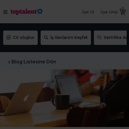
Üye Ol
Üye Girişi
CV oluştur
İş ilanlarını Keşfet
Sertifika AL
Blog Listesine Dön