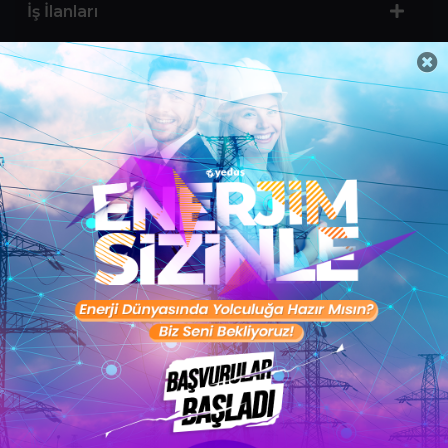
İş İlanları
Sertifika Programları
Yetenek Testleri
İşveren
Toptalent Marka ve İnsan Kaynakları Danışmanlığı Limited Şirketi Özel İstihdam Bürosu
Olarak 11 / 11 / 2024 - 10 / 11 / 2027 tarihleri arasında faaliyette bulunmak üzere, Türkiye İş
Kurumu tarafından 05.11.2024 tarih ve 16998526 sayılı karar uyarınca 1251 nolu belge ile faaliyet
göstermektedir.Toptalent İş İlanları için tıklayın. 4904 sayılı kanun uyarınca iş arayanlardan
ücret alınmayacak ve menfaat temin edilmeyecektir.
Türkiye İş Kurumu İstanbul İl Müdürlüğü: 0 212 249 29 87 | Türkiye iş Kurumu İstanbul Çalışma
ve İş Kurumu Bahçelievler Hizmet Merkezi