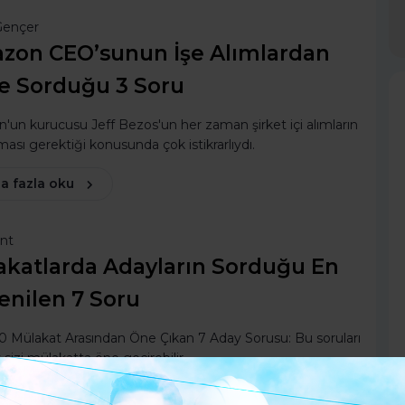
Gençer
zon CEO’sunun İşe Alımlardan
e Sorduğu 3 Soru
un kurucusu Jeff Bezos'un her zaman şirket içi alımların
lması gerektiği konusunda çok istikrarlıydı.
a fazla oku
ent
akatlarda Adayların Sorduğu En
enilen 7 Soru
0 Mülakat Arasından Öne Çıkan 7 Aday Sorusu: Bu soruları
sizi mülakatta öne geçirebilir.
a fazla oku