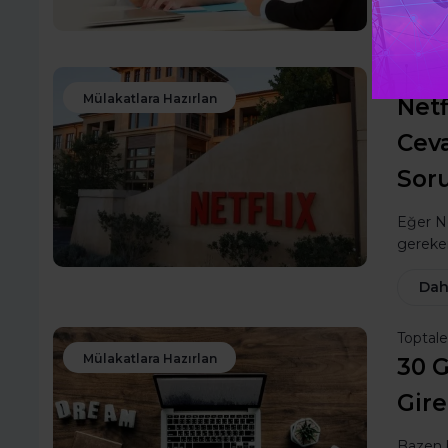
Dah
İrem B
Mülakatlara Hazırlan
Netf
Cev
Sor
Eğer Ne
gereken
Dah
Toptal
Mülakatlara Hazırlan
30 G
Gire
Bazen b