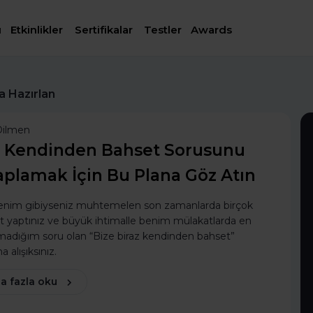
ı
Etkinlikler
Sertifikalar
Testler
Awards
a Hazırlan
Dilmen
e Kendinden Bahset Sorusunu
plamak İçin Bu Plana Göz Atın
enim gibiyseniz muhtemelen son zamanlarda birçok
 yaptınız ve büyük ihtimalle benim mülakatlarda en
madığım soru olan “Bize biraz kendinden bahset”
 alışıksınız.
a fazla oku