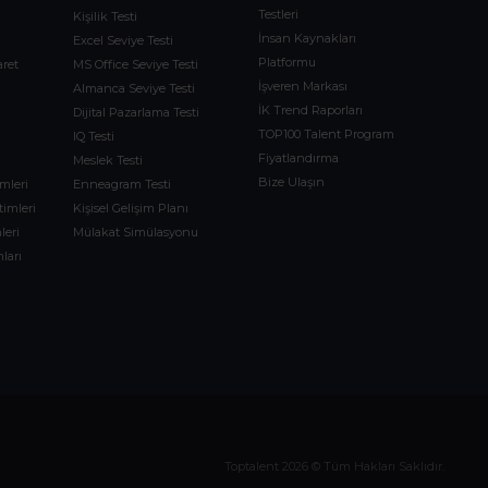
Testleri
Kişilik Testi
İnsan Kaynakları
Excel Seviye Testi
Platformu
aret
MS Office Seviye Testi
İşveren Markası
Almanca Seviye Testi
İK Trend Raporları
Dijital Pazarlama Testi
TOP100 Talent Program
IQ Testi
Fiyatlandırma
Meslek Testi
Bize Ulaşın
imleri
Enneagram Testi
timleri
Kişisel Gelişim Planı
leri
Mülakat Simülasyonu
ları
m
Toptalent 2026 © Tüm Hakları Saklıdır.