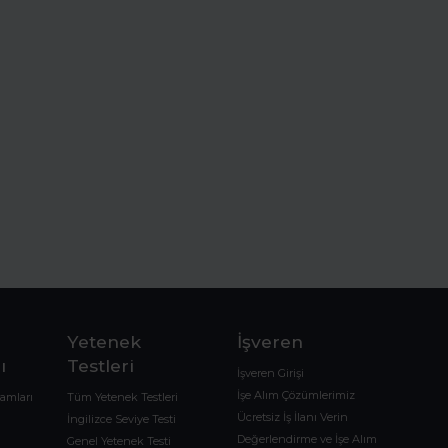
Yetenek
İşveren
ı
Testleri
İşveren Girişi
İşe Alım Çözümlerimiz
ramları
Tüm Yetenek Testleri
Ücretsiz İş İlanı Verin
İngilizce Seviye Testi
Değerlendirme ve İşe Alım
Genel Yetenek Testi