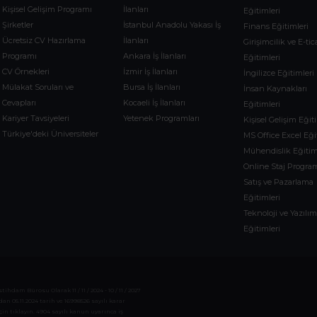
Kişisel Gelişim Programı
İlanları
Eğitimleri
Şirketler
İstanbul Anadolu Yakası İş
Finans Eğitimleri
Ücretsiz CV Hazırlama
İlanları
Girişimcilik ve E-tic
Programı
Ankara İş İlanları
Eğitimleri
CV Örnekleri
İzmir İş İlanları
İngilizce Eğitimleri
Mülakat Soruları ve
Bursa İş İlanları
İnsan Kaynakları
Cevapları
Kocaeli İş İlanları
Eğitimleri
Kariyer Tavsiyeleri
Yetenek Programları
Kişisel Gelişim Eğit
Türkiye'deki Üniversiteler
MS Office Excel Eği
Mühendislik Eğitim
Online Staj Program
Satış ve Pazarlama
Eğitimleri
Teknoloji ve Yazılı
Eğitimleri
dam Bürosu Olarak 11 / 11 / 2024 - 10 / 11 / 2027
 05.11.2024 tarih ve 16998526 sayılı karar
çin tıklayın. 4904 sayılı kanun uyarınca iş