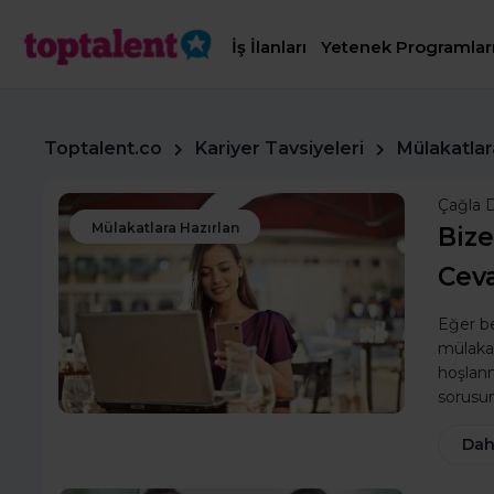
İş İlanları
Yetenek Programlar
Toptalent.co
Kariyer Tavsiyeleri
Mülakatlar
Çağla 
Mülakatlara Hazırlan
Biz
Ceva
Eğer b
mülakat
hoşlan
sorusuna
Dah