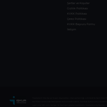
Şartlar ve Koşullar
Gizlilik Politikası
KVKK Politikası
Çerez Politikası
KVKK Başvuru Formu
İletişim
Toptalent Marka ve İnsan Kaynakları Danışmanlığı Limited Şirketi Özel İstih
tarihleri arasında faaliyette bulunmak üzere, Türkiye İş Kurumu tarafından
uyarınca 1251 nolu belge ile faaliyet göstermektedir.Toptalent İş İlanları i