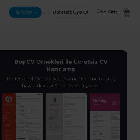
|
Üye Girişi
İşveren
Ücretsiz Üye Ol
Boş CV Örnekleri ile Ücretsiz CV
Hazırlama
Profesyonel CV’ini birkaç tıklama ile online oluştur,
hayalindeki işe bir adım daha yaklaş.