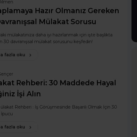
Dilmen
aplamaya Hazır Olmanız Gereken
avranışsal Mülakat Sorusu
raki mülakatınıza daha iyi hazırlanmak için işte başlıkta
an 30 davranışsal mülakat sorusunu keşfedin!
a fazla oku
Gençer
akat Rehberi: 30 Maddede Hayal
ğiniz İşi Alın
ülakat Rehberi : İş Görüşmesinde Başarılı Olmak İçin 30
k İpucu
a fazla oku