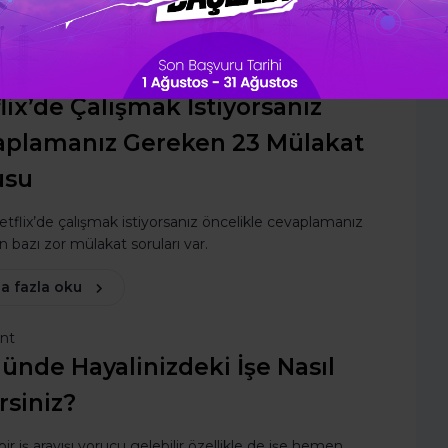
a fazla oku
use Kayabay
lix’de Çalışmak İstiyorsanız
aplamanız Gereken 23 Mülakat
usu
tflix’de çalışmak istiyorsanız öncelikle cevaplamanız
 bazı zor mülakat soruları var.
a fazla oku
ent
ünde Hayalinizdeki İşe Nasıl
rsiniz?
ir iş arayışı yorucu gelebilir özellikle de işe hemen