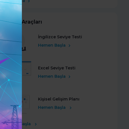
Şimdi Başla
Kariyer Araçları
İngilizce Seviye Testi
Hemen Başla
Excel Seviye Testi
Hemen Başla
Kişisel Gelişim Planı
Hemen Başla
Ücretsiz Başla