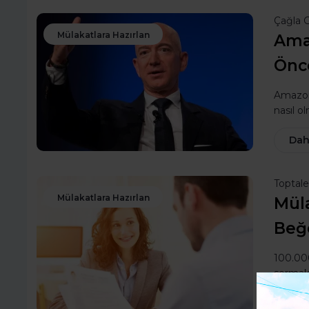
Çağla 
Mülakatlara Hazırlan
Ama
Önc
Amazon'
nasıl o
Dah
Toptal
Mülakatlara Hazırlan
Mül
Beğ
100.00
sormak 
Dah