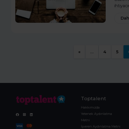
ihtiyacı
Dah
«
…
4
5
Toptalent
Hakkımızda
Yetenek Aydınlatma
Metni
İşveren Aydınlatma Metni