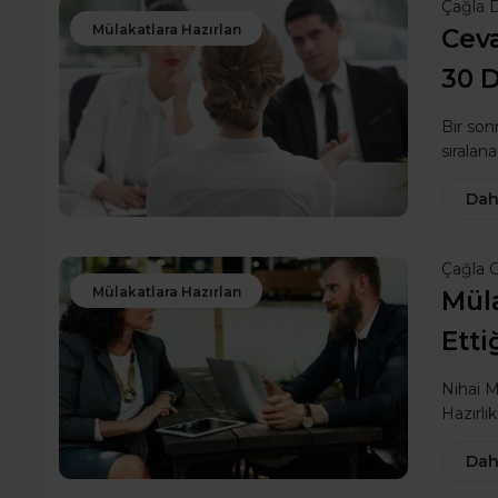
Çağla 
Mülakatlara Hazırlan
Cev
30 D
Bir son
sıralan
Dah
Çağla 
Mülakatlara Hazırlan
Mül
Etti
Nihai M
Hazırlı
Dah