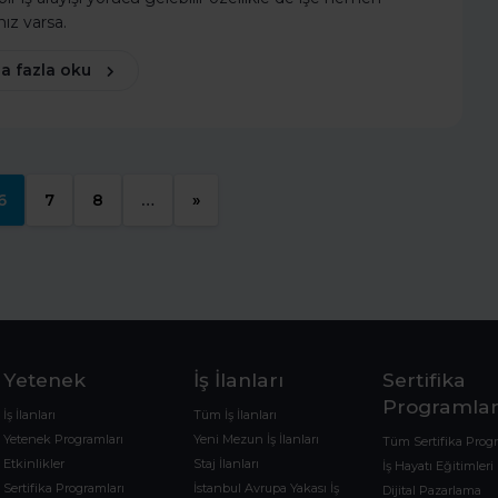
nız varsa.
a fazla oku
6
7
8
…
»
Yetenek
İş İlanları
Sertifika
Programlar
İş İlanları
Tüm İş İlanları
Yetenek Programları
Yeni Mezun İş İlanları
Tüm Sertifika Prog
Etkinlikler
Staj İlanları
İş Hayatı Eğitimleri
Sertifika Programları
İstanbul Avrupa Yakası İş
Dijital Pazarlama