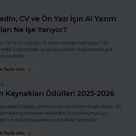
edIn, CV ve Ön Yazı İçin AI Yazım
ları Ne İşe Yarıyor?
, CV ve ön yazı için AI yazım araçları nasıl çalışır? Bu
a etkili özgeçmişler ve güçlü profiller oluşturmanın püf
ını keşfedin.
a fazla oku
nt
n Kaynakları Ödülleri 2025-2026
ynakları Ödülleri, şirketiniz için bir tanıtım fırsatı olabilir. En
ulamalarınızı tanıtarak sektördeki öncü konumunuzu
rin ve değerli başarılarınızı ödüllerle taçlandırın.
a fazla oku