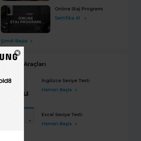
Online Staj Programı
Sertifika Al
Şimdi Başla
Kariyer Araçları
İngilizce Seviye Testi
Hemen Başla
Excel Seviye Testi
Hemen Başla