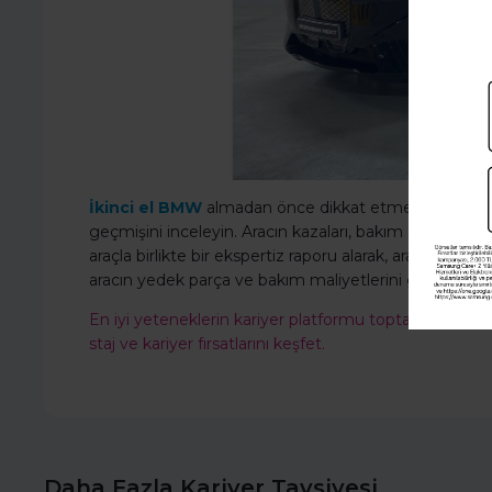
İkinci el BMW
almadan önce dikkat etmeniz gereken 
geçmişini inceleyin. Aracın kazaları, bakım geçmişi ve 
araçla birlikte bir ekspertiz raporu alarak, aracın tekn
aracın yedek parça ve bakım maliyetlerini göz önünde
En iyi yeteneklerin kariyer platformu toptalent.co'ya
staj ve kariyer fırsatlarını keşfet.
Daha Fazla Kariyer Tavsiyesi