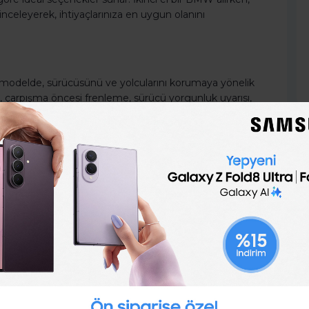
inceleyerek, ihtiyaçlarınıza en uygun olanını
 modelde, sürücüsünü ve yolcularını korumaya yönelik
nda, çarpışma öncesi frenleme, sürücü yorgunluk uyarısı,
azlası yer alır. İkinci el BMW alırken, bu güvenlik
ca lüks bir araca değil, aynı zamanda yüksek güvenlik
lere Dikkat Etmelisiniz?