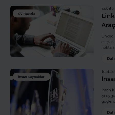
Eskritor
CV Hazırla
Link
Araç
LinkedIn
araçlarl
noktalar
Dah
Toptale
İnsan Kaynakları
İnsa
İnsan Ka
iyi uyg
güçlendi
Dah