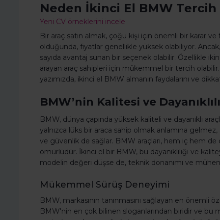
Neden İkinci El BMW Tercih 
Yeni CV örneklerini incele
Bir araç satın almak, çoğu kişi için önemli bir karar ve 
olduğunda, fiyatlar genellikle yüksek olabiliyor. Anc
sayıda avantaj sunan bir seçenek olabilir. Özellikle ikin
arayan araç sahipleri için mükemmel bir tercih olabili
yazımızda, ikinci el BMW almanın faydalarını ve dikka
BMW’nin Kalitesi ve Dayanıklılı
BMW, dünya çapında yüksek kaliteli ve dayanıklı araçl
yalnızca lüks bir araca sahip olmak anlamına gelmez
ve güvenlik de sağlar. BMW araçları, hem iç hem de d
ömürlüdür. İkinci el bir BMW, bu dayanıklılığı ve kalit
modelin değeri düşse de, teknik donanımı ve mühendis
Mükemmel Sürüş Deneyimi
BMW, markasının tanınmasını sağlayan en önemli özellik
BMW'nin en çok bilinen sloganlarından biridir ve bu 