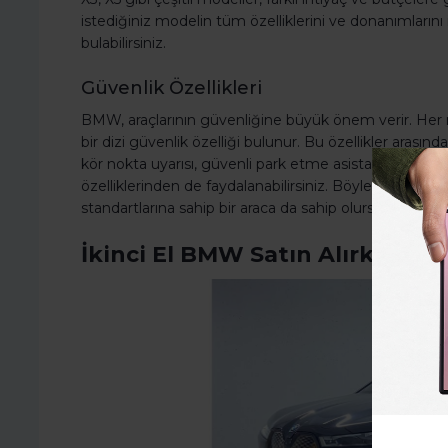
istediğiniz modelin tüm özelliklerini ve donanımlarını 
bulabilirsiniz.
Güvenlik Özellikleri
BMW, araçlarının güvenliğine büyük önem verir. Her
bir dizi güvenlik özelliği bulunur. Bu özellikler arası
kör nokta uyarısı, güvenli park etme asistanı ve daha f
özelliklerinden de faydalanabilirsiniz. Böylece, yalnız
standartlarına sahip bir araca da sahip olursunuz.
İkinci El BMW Satın Alırken Ne