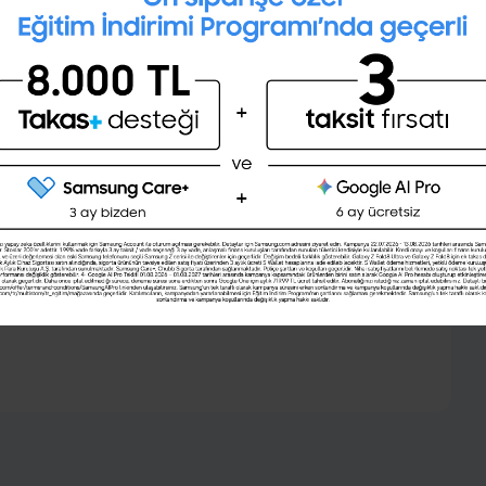
İngilizce seviyeni öğrenmek
ister misin ?
(A1,A2,B1,B2,C1,C2)
Şimdi değil
Evet
birkaç önemli nokta vardır. Öncelikle aracın
kilometre durumu, alım kararınızı etkileyebilir. Ayrıca,
ik durumunu daha iyi değerlendirebilirsiniz. Son olarak,
 bulundurarak karar vermeniz faydalı olacaktır.
üye ol,
Türkiye'nin ve dünyanın en iyi şirketlerinin iş,