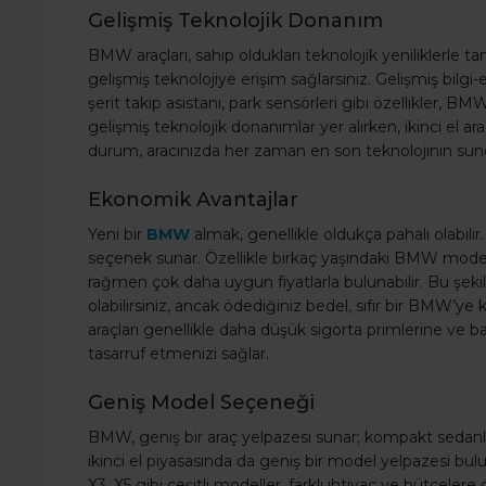
Gelişmiş Teknolojik Donanım
BMW araçları, sahip oldukları teknolojik yeniliklerle ta
gelişmiş teknolojiye erişim sağlarsınız. Gelişmiş bilgi
şerit takip asistanı, park sensörleri gibi özellikler, B
gelişmiş teknolojik donanımlar yer alırken, ikinci el ara
durum, aracınızda her zaman en son teknolojinin sun
Ekonomik Avantajlar
Yeni bir
BMW
almak, genellikle oldukça pahalı olabili
seçenek sunar. Özellikle birkaç yaşındaki BMW modelle
rağmen çok daha uygun fiyatlarla bulunabilir. Bu şeki
olabilirsiniz, ancak ödediğiniz bedel, sıfır bir BMW’ye
araçları genellikle daha düşük sigorta primlerine ve 
tasarruf etmenizi sağlar.
Geniş Model Seçeneği
BMW, geniş bir araç yelpazesi sunar; kompakt sedanl
ikinci el piyasasında da geniş bir model yelpazesi bulu
X3, X5 gibi çeşitli modeller, farklı ihtiyaç ve bütçeler