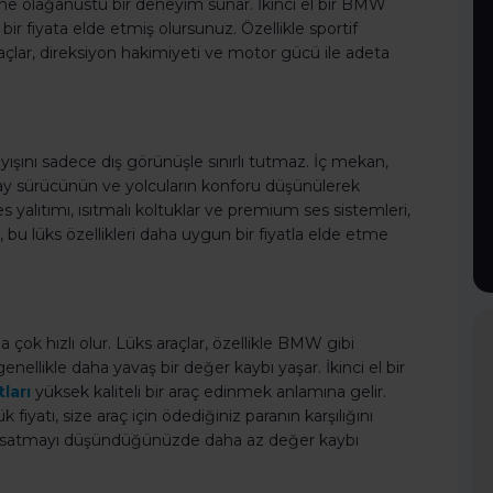
üne olağanüstü bir deneyim sunar. İkinci el bir BMW
 fiyata elde etmiş olursunuz. Özellikle sportif
raçlar, direksiyon hakimiyeti ve motor gücü ile adeta
layışını sadece dış görünüşle sınırlı tutmaz. İç mekan,
tay sürücünün ve yolcuların konforu düşünülerek
es yalıtımı, ısıtmalı koltuklar ve premium ses sistemleri,
 bu lüks özellikleri daha uygun bir fiyatla elde etme
rda çok hızlı olur. Lüks araçlar, özellikle BMW gibi
enellikle daha yavaş bir değer kaybı yaşar. İkinci el bir
ları
yüksek kaliteli bir araç edinmek anlamına gelir.
 fiyatı, size araç için ödediğiniz paranın karşılığını
te satmayı düşündüğünüzde daha az değer kaybı