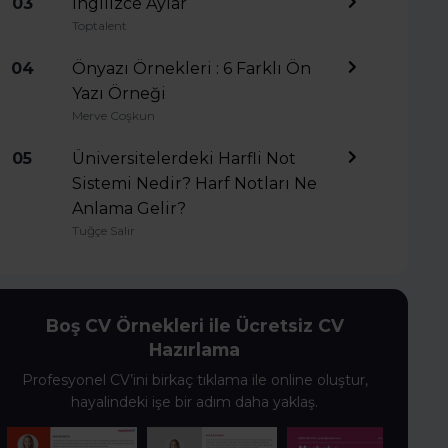
03
İngilizce Aylar
Toptalent
04
Önyazı Örnekleri : 6 Farklı Ön
Yazı Örneği
Merve Coşkun
05
Üniversitelerdeki Harfli Not
Sistemi Nedir? Harf Notları Ne
Anlama Gelir?
Tuğçe Salır
Boş CV Örnekleri ile Ücretsiz CV
Hazırlama
Profesyonel CV’ini birkaç tıklama ile online oluştur,
hayalindeki işe bir adım daha yaklaş.