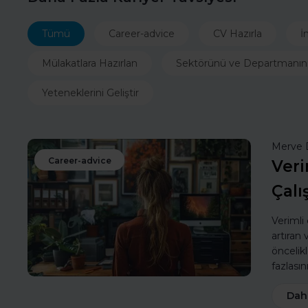
Tümü
Career-advice
CV Hazırla
İ
Mülakatlara Hazırlan
Sektörünü ve Departmanın
Yeteneklerini Geliştir
Merve 
Career-advice
Veri
Çalı
Verimli
artıran
öncelik
fazlasın
Dah