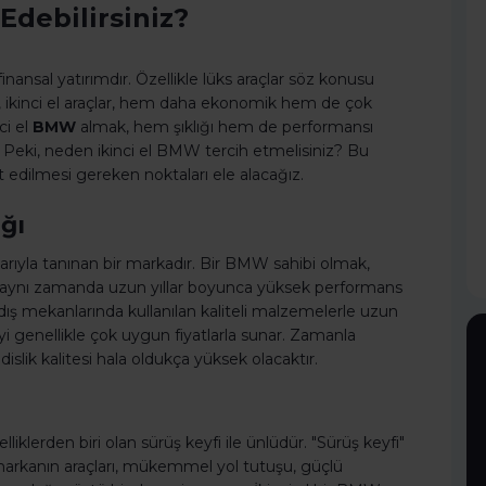
Edebilirsiniz?
finansal yatırımdır. Özellikle lüks araçlar söz konusu
ak, ikinci el araçlar, hem daha ekonomik hem de çok
ci el
BMW
almak, hem şıklığı hem de performansı
r. Peki, neden ikinci el BMW tercih etmelisiniz? Bu
t edilmesi gereken noktaları ele alacağız.
ğı
arıyla tanınan bir markadır. Bir BMW sahibi olmak,
, aynı zamanda uzun yıllar boyunca yüksek performans
ış mekanlarında kullanılan kaliteli malzemelerle uzun
eyi genellikle çok uygun fiyatlarla sunar. Zamanla
lik kalitesi hala oldukça yüksek olacaktır.
lerden biri olan sürüş keyfi ile ünlüdür. "Sürüş keyfi"
markanın araçları, mükemmel yol tutuşu, güçlü