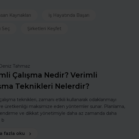
nsan Kaynakları
İş Hayatında Başarı
ı Seç
Şirketleri Keşfet
Deniz Tahmaz
mli Çalışma Nedir? Verimli
şma Teknikleri Nelerdir?
 çalışma teknikleri, zamanı etkili kullanarak odaklanmayı
 ve üretkenliği maksimize eden yöntemler sunar. Planlama,
lendirme ve dikkat yönetimiyle daha az zamanda daha
ı b
a fazla oku