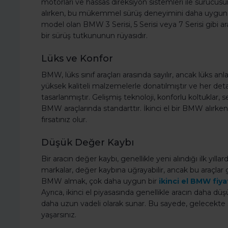
motorları ve hassas direksiyon sistemleri ile sürücüs
alırken, bu mükemmel sürüş deneyimini daha uygun bir
model olan BMW 3 Serisi, 5 Serisi veya 7 Serisi gibi a
bir sürüş tutkununun rüyasıdır.
Lüks ve Konfor
BMW, lüks sınıf araçları arasında sayılır, ancak lüks an
yüksek kaliteli malzemelerle donatılmıştır ve her de
tasarlanmıştır. Gelişmiş teknoloji, konforlu koltuklar, s
BMW araçlarında standarttır. İkinci el bir BMW alırken,
fırsatınız olur.
Düşük Değer Kaybı
Bir aracın değer kaybı, genellikle yeni alındığı ilk yılla
markalar, değer kaybına uğrayabilir, ancak bu araçlar g
BMW almak, çok daha uygun bir
ikinci el BMW fiyat
Ayrıca, ikinci el piyasasında genellikle aracın daha düşük
daha uzun vadeli olarak sunar. Bu sayede, gelecek
yaşarsınız.