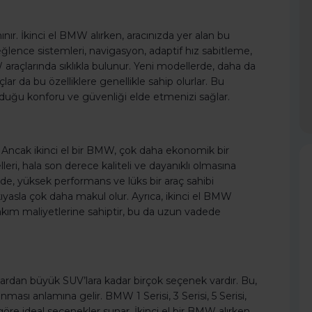
nınır. İkinci el BMW alırken, aracınızda yer alan bu
-eğlence sistemleri, navigasyon, adaptif hız sabitleme,
MW araçlarında sıklıkla bulunur. Yeni modellerde, daha da
çlar da bu özelliklere genellikle sahip olurlar. Bu
duğu konforu ve güvenliği elde etmenizi sağlar.
r. Ancak ikinci el bir BMW, çok daha ekonomik bir
ri, hala son derece kaliteli ve dayanıklı olmasına
lde, yüksek performans ve lüks bir araç sahibi
 kıyasla çok daha makul olur. Ayrıca, ikinci el BMW
bakım maliyetlerine sahiptir, bu da uzun vadede
ardan büyük SUV’lara kadar birçok seçenek vardır. Bu,
nması anlamına gelir. BMW 1 Serisi, 3 Serisi, 5 Serisi,
e göre ideal seçenekler sunar. İkinci el bir BMW alırken,