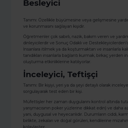
Besleyici
Tanımı: Özellikle büyümesine veya gelişmesine yardımc
ve korunmasını sağlayan kişidir.
Öğretmenler çok sabırlı, nazik, bakım veren ve yardı
dinleyicilerdir ve Sonuç Odaklı ve Destekleyicilerden
İnsanlara itilmek ya da koşturmaktan ve insanlarla k
tanıdıkları insanlarla bağlantı kurmak, birkaç yerden in
oluşturma etkinliklerine katılıyorlar.
İnceleyici, Teftişçi
Tanımı: Bir kişiyi, yeri ya da şeyi detaylı olarak inceley
sorgulayarak test eden bir kişi.
Müfettişler her zaman duygularını kontrol altında tu
yarışmacısının poker yüzlerine dikkat edin) ve daha az 
yani, duygusal ve heyecanlıdır. Durumların ciddi, karm
birlikte, zekaları ve doğal görüleri, kendilerine mizahın eş
kolaylaştırır.