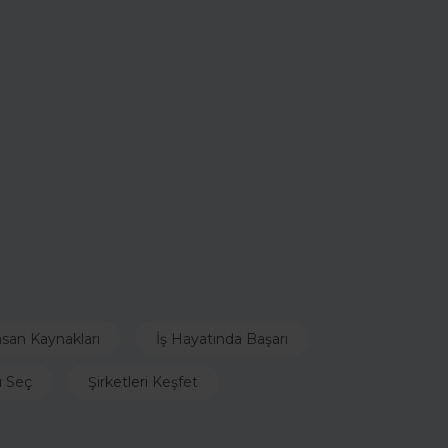
nsan Kaynakları
İş Hayatında Başarı
ı Seç
Şirketleri Keşfet