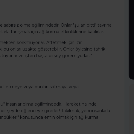
e sabırsız olma eğilimindedir. Onlar "şu an bitti" tavrına
larla tanışmak için ağ kurma etkinliklerine katılırlar.
kmekten korkmuyorlar. Affetmek için izin
 bu onları uzakta gösterebilir. Onlar öylesine tahrik
utuyorlar ve işten başta birşey göremiyorlar. "
 kabul etmeye veya bunları satmaya veya
lu" insanlar olma eğilimindedir. Hareket halinde
ı her şeyde eğlenceye girerler! Takılmak, yeni insanlarla
ründükleri" konusunda emin olmak için ağ kurma