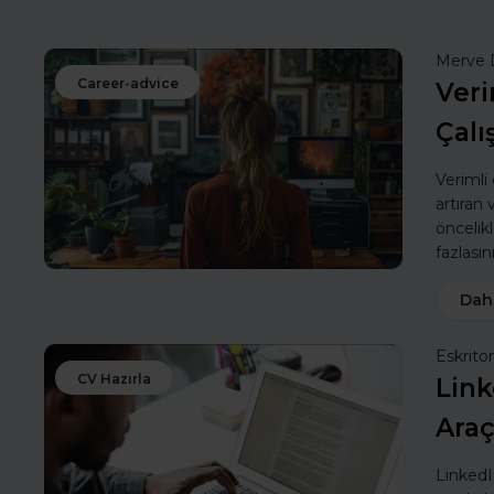
Merve 
Career-advice
Veri
Çalı
Verimli
artıran
öncelik
fazlasın
Dah
Eskritor
CV Hazırla
Link
Araç
LinkedIn