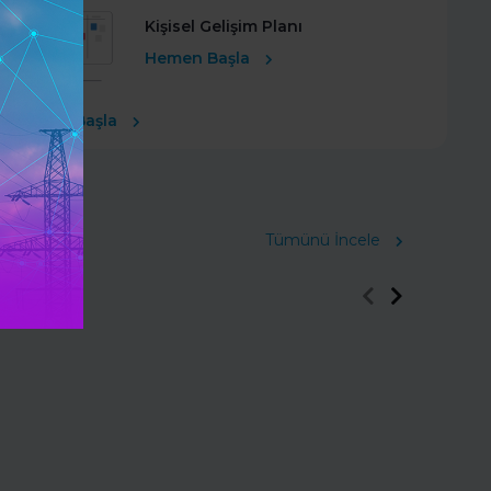
Kişisel Gelişim Planı
Hemen Başla
Ücretsiz Başla
Tümünü İncele