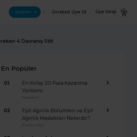
|
Üye Girişi
İşveren
Ücretsiz Üye Ol
eken 4 Davranış Stili
En Popüler
01
En Kolay 20 Para Kazanma
Yöntemi
Toptalent
02
Eşit Ağırlık Bölümleri ve Eşit
Ağırlık Meslekleri Nelerdir?
Emine Oflaz