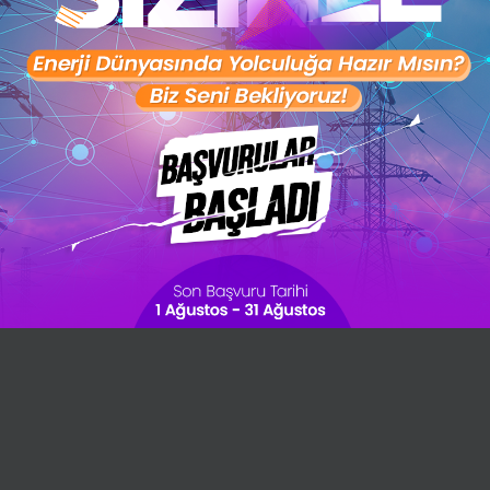
28 günlük kişisel gelişim planını
oluşturmak ister misin ?
Şimdi değil
Evet