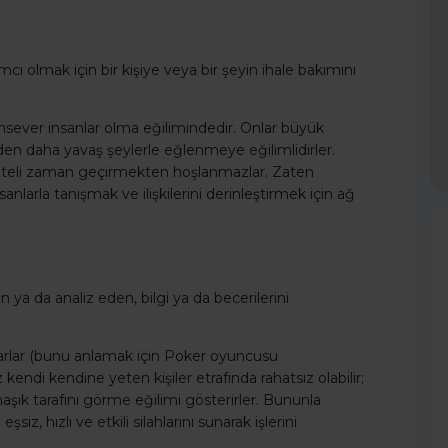
ı olmak için bir kişiye veya bir şeyin ihale bakımını
msever insanlar olma eğilimindedir. Onlar büyük
'den daha yavaş şeylerle eğlenmeye eğilimlidirler.
aliteli zaman geçirmekten hoşlanmazlar. Zaten
sanlarla tanışmak ve ilişkilerini derinleştirmek için ağ
en ya da analiz eden, bilgi ya da becerilerini
tarlar (bunu anlamak için Poker oyuncusu
kendi kendine yeten kişiler etrafında rahatsız olabilir;
aşık tarafını görme eğilimi gösterirler. Bununla
siz, hızlı ve etkili silahlarını sunarak işlerini