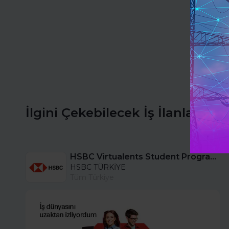
İlgini Çekebilecek İş İlanları
HSBC Virtualents Student Program bu sene de devam ediyor!
HSBC TÜRKİYE
Tüm Türkiye