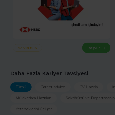
Başvur
Son 10 Gün
Daha Fazla Kariyer Tavsiyesi
Tümü
Career-advice
CV Hazırla
İ
Mülakatlara Hazırlan
Sektörünü ve Departmanın
Yeteneklerini Geliştir