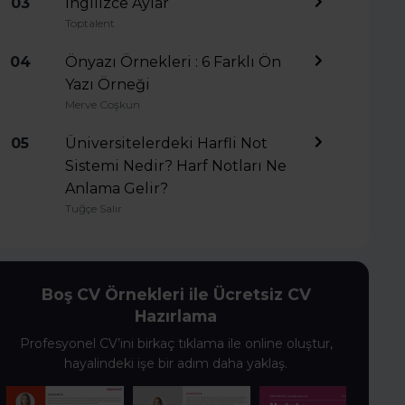
03
İngilizce Aylar
Toptalent
04
Önyazı Örnekleri : 6 Farklı Ön
Yazı Örneği
Merve Coşkun
05
Üniversitelerdeki Harfli Not
Sistemi Nedir? Harf Notları Ne
Anlama Gelir?
Tuğçe Salır
Boş CV Örnekleri ile Ücretsiz CV
Hazırlama
Profesyonel CV’ini birkaç tıklama ile online oluştur,
hayalindeki işe bir adım daha yaklaş.