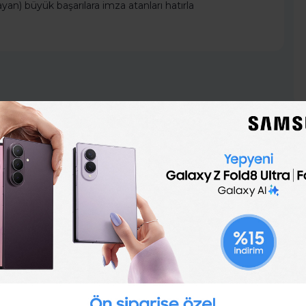
yan) büyük başarılara imza atanları hatırla