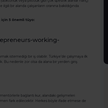
(doktorluk veya pilotluk gibi çok spesifik alanlar hariç)
lgili bir alanda çalışanların oranına bakıldığında
için 5 önemli tüyo:
mak istemediği bir iş olabilir. Türkiye’de çalışmaya ilk
. Bu nedenle zor olsa da alana bir yerden giriş
 mentörlerle bağlantı kur, alandaki gelişmeleri
 hemen fark edilecektir. Herkes böyle ifade etmese de