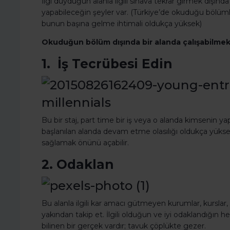
İlgi duyduğun alanla ilgili sınava tekrar girmek dışında 
yapabileceğin şeyler var. (Türkiye’de okuduğu bölümle i
bunun başına gelme ihtimali oldukça yüksek)
Okuduğun bölüm dışında bir alanda çalışabilmek 
1. İş Tecrübesi Edin
Bu bir staj, part time bir iş veya o alanda kimsenin yap
başlanılan alanda devam etme olasılığı oldukça yüksek
sağlamak önünü açabilir.
2. Odaklan
Bu alanla ilgili kar amacı gütmeyen kurumlar, kurslar,
yakından takip et. İlgili olduğun ve iyi odaklandığın
bilinen bir gerçek vardır; tavuk çöplükte gezer.