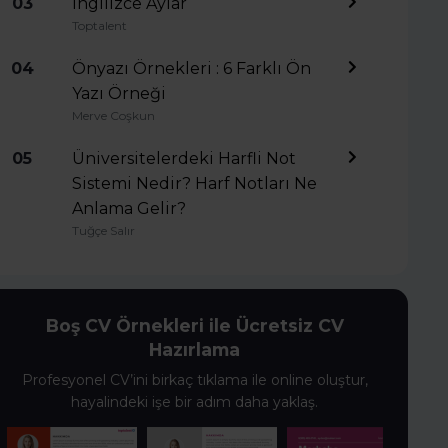
03
İngilizce Aylar
Toptalent
04
Önyazı Örnekleri : 6 Farklı Ön
Yazı Örneği
Merve Coşkun
05
Üniversitelerdeki Harfli Not
Sistemi Nedir? Harf Notları Ne
Anlama Gelir?
Tuğçe Salır
Boş CV Örnekleri ile Ücretsiz CV
Hazırlama
Profesyonel CV’ini birkaç tıklama ile online oluştur,
hayalindeki işe bir adım daha yaklaş.