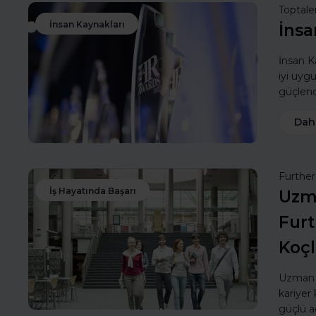
Toptale
İnsan Kaynakları
İnsa
İnsan Ka
iyi uyg
güçlendi
Dah
Furthe
İş Hayatında Başarı
Uzma
Furt
Koç
Uzman k
kariyer 
güçlü a