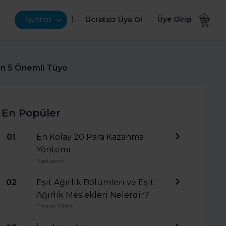
|
Üye Girişi
İşveren
Ücretsiz Üye Ol
in 5 Önemli Tüyo
En Popüler
01
En Kolay 20 Para Kazanma
Yöntemi
Toptalent
02
Eşit Ağırlık Bölümleri ve Eşit
Ağırlık Meslekleri Nelerdir?
Emine Oflaz