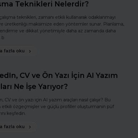
şma Teknikleri Nelerdir?
 çalışma teknikleri, zamanı etkili kullanarak odaklanmayı
 ve üretkenliği maksimize eden yöntemler sunar. Planlama,
lendirme ve dikkat yönetimiyle daha az zamanda daha
ı b
a fazla oku
edIn, CV ve Ön Yazı İçin AI Yazım
ları Ne İşe Yarıyor?
, CV ve ön yazı için AI yazım araçları nasıl çalışır? Bu
a etkili özgeçmişler ve güçlü profiller oluşturmanın püf
ını keşfedin.
a fazla oku