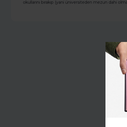
okullarını bırakıp (yani üniversiteden mezun dahi olma