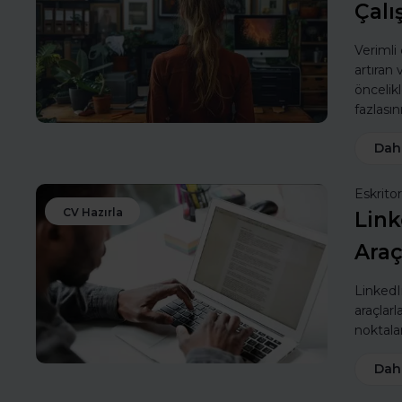
Çalı
Verimli
artıran
öncelik
fazlasın
Dah
Eskritor
CV Hazırla
Link
Araç
LinkedIn
araçlarl
noktalar
Dah