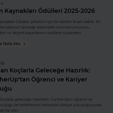
nt
n Kaynakları Ödülleri 2025-2026
ynakları Ödülleri, şirketiniz için bir tanıtım fırsatı olabilir. En
ulamalarınızı tanıtarak sektördeki öncü konumunuzu
rin ve değerli başarılarınızı ödüllerle taçlandırın.
a fazla oku
rUp
n Koçlarla Geleceğe Hazırlık:
herUp'tan Öğrenci ve Kariyer
luğu
oçlarla geleceğe hazırlanın. FurtherUp’ın öğrenci ve
koçluğu ile hedeflerinizi netleştirin, kariyer yolculuğunuzda
dımlar atın.