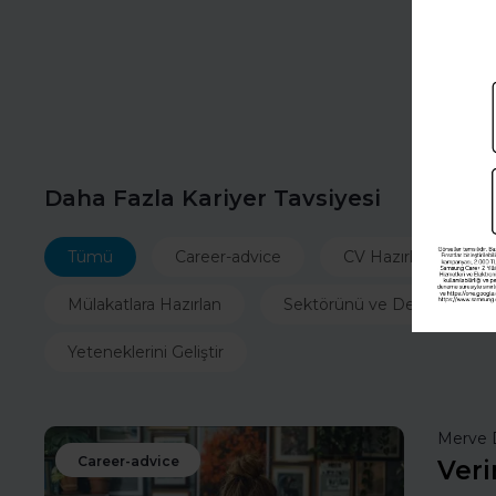
Daha Fazla Kariyer Tavsiyesi
Tümü
Career-advice
CV Hazırla
İ
Mülakatlara Hazırlan
Sektörünü ve Departmanın
Yeteneklerini Geliştir
Merve 
Career-advice
Veri