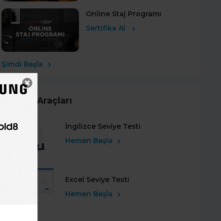
Online Staj Programı
Sertifika Al
Şimdi Başla
Kariyer Araçları
İngilizce Seviye Testi
Hemen Başla
Excel Seviye Testi
Hemen Başla