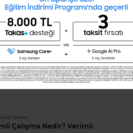
28 günlük kişisel gelişim planını
oluşturmak ister misin ?
Şimdi değil
Evet
nsan Kaynakları
İş Hayatında Başarı
ı Seç
Şirketleri Keşfet
Deniz Tahmaz
mli Çalışma Nedir? Verimli