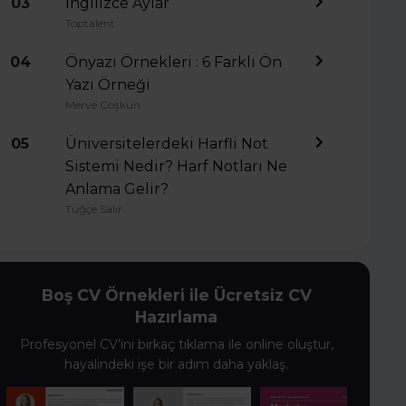
03
İngilizce Aylar
Toptalent
04
Önyazı Örnekleri : 6 Farklı Ön
Yazı Örneği
Merve Coşkun
05
Üniversitelerdeki Harfli Not
Sistemi Nedir? Harf Notları Ne
Anlama Gelir?
Tuğçe Salır
Boş CV Örnekleri ile Ücretsiz CV
Hazırlama
Profesyonel CV’ini birkaç tıklama ile online oluştur,
hayalindeki işe bir adım daha yaklaş.