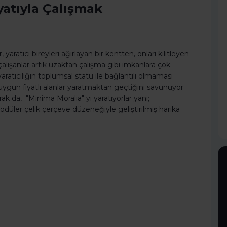
atıyla Çalışmak
atıcı bireyleri ağırlayan bir kentten, onları kilitleyen
a çalışanlar artık uzaktan çalışma gibi imkanlara çok
atıcılığın toplumsal statü ile bağlantılı olmaması
ygun fiyatlı alanlar yaratmaktan geçtiğini savunuyor
rak da, "Minima Moralia" yı yaratıyorlar yani;
düler çelik çerçeve düzeneğiyle geliştirilmiş harika