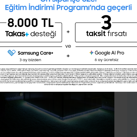
Kişilik testini çözerek gelecekteki
mesleğini öğrenmek ister misin ?
Şimdi değil
Evet