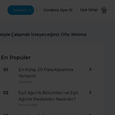
|
Üye Girişi
İşveren
Ücretsiz Üye Ol
tıyla Çalışmak İsteyeceğiniz Ofis: Minima
En Popüler
01
En Kolay 20 Para Kazanma
Yöntemi
Toptalent
02
Eşit Ağırlık Bölümleri ve Eşit
Ağırlık Meslekleri Nelerdir?
Emine Oflaz