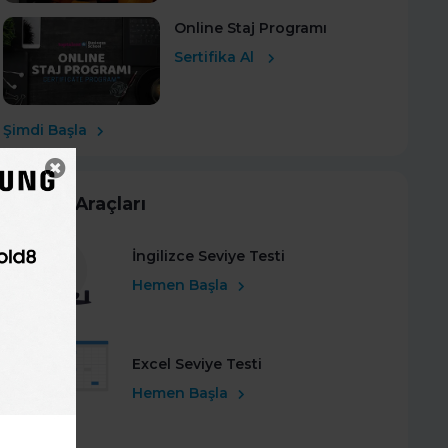
Online Staj Programı
Sertifika Al
Şimdi Başla
Kariyer Araçları
İngilizce Seviye Testi
Hemen Başla
Excel Seviye Testi
Hemen Başla