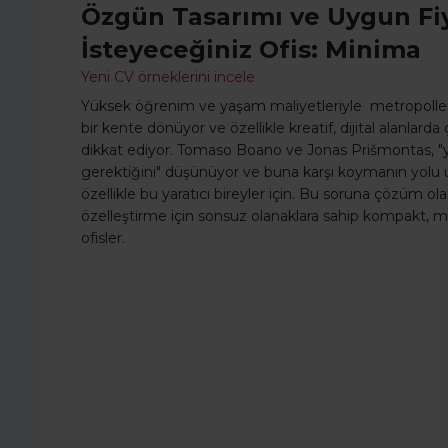
Özgün Tasarımı ve Uygun Fiy
İsteyeceğiniz Ofis: Minima
Yeni CV örneklerini incele
Yüksek öğrenim ve yaşam maliyetleriyle metropoller, yar
bir kente dönüyor ve özellikle kreatif, dijital alanlard
dikkat ediyor. Tomaso Boano ve Jonas Prišmontas, "yar
gerektiğini" düşünüyor ve buna karşı koymanın yolu u
özellikle bu yaratıcı bireyler için. Bu soruna çözüm ola
özelleştirme için sonsuz olanaklara sahip kompakt, mo
ofisler.