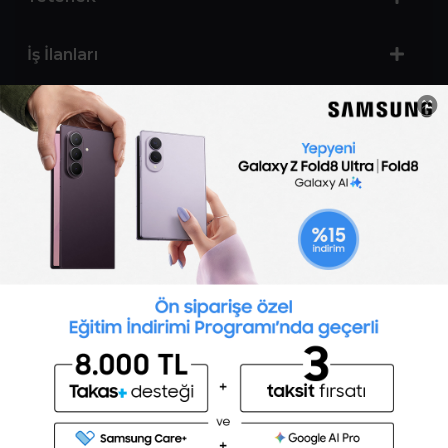
İş İlanları
Sertifika Programları
Yetenek Testleri
İşveren
Toptalent Marka ve İnsan Kaynakları Danışmanlığı Limited Şirketi Özel İstihdam Bürosu
Olarak 11 / 11 / 2024 - 10 / 11 / 2027 tarihleri arasında faaliyette bulunmak üzere, Türkiye İş
Kurumu tarafından 05.11.2024 tarih ve 16998526 sayılı karar uyarınca 1251 nolu belge ile faaliyet
göstermektedir.Toptalent İş İlanları için tıklayın. 4904 sayılı kanun uyarınca iş arayanlardan
ücret alınmayacak ve menfaat temin edilmeyecektir.