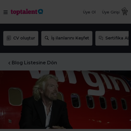
Üye Ol
Üye Girişi
CV oluştur
İş ilanlarını Keşfet
Sertifika AL
Blog Listesine Dön