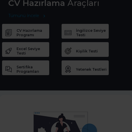
CV Hazırlama
Araçları
Tümünü İncele
CV Hazırlama
İngilizce Seviye
Programı
Testi
Excel Seviye
Kişilik Testi
Testi
Sertifika
Yetenek Testleri
Programları