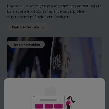
LinkedIn, CV ve ön yazı için AI yazım araçları nasıl çalışır?
Bu araçlarla etkili özgeçmişler ve güçlü profiller
oluşturmanın püf noktalarını keşfedin.
Daha fazla oku
İnsan Kaynakları
Toptalent
İnsan Kaynakları Ödülleri 2025-
2026