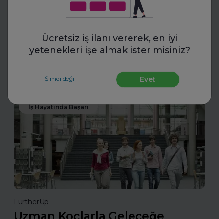
İnsan Kaynakları Ödülleri, şirketiniz için bir tanıtım fırsatı
olabilir. En iyi uygulamalarınızı tanıtarak sektördeki öncü
Ücretsiz iş ilanı vererek, en iyi
konumunuzu güçlendirin ve değerli başarılarınızı
yetenekleri işe almak ister misiniz?
ödüllerle taçlandırın.
Daha fazla oku
Şimdi değil
Evet
İş Hayatında Başarı
FurtherUp
Uzman Koçlarla Geleceğe