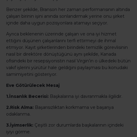
Benzer şekilde, Branson her zaman performansının altında
çalışan birinin işini anında sonlandırmak yerine onu şirket
içinde daha uygun pozisyonlara atamayı seçiyor.
Ayrıca beklenenin üzerinde çalışan ve ona iyi hizmet
ettiğini düşünen çalışanlarını terfi ettirmeyi de ihmal
etmiyor. Kayıt şirketlerinden birindeki temizlik görevlisinin
nasıl bir direktöre dönüştüğünü aynı şekilde, Kanada
ofisindeki bir resepsiyonistin nasıl Virgin’in o ülkedeki bütün
vakıf işlerini yürütür hale geldiğini paylaşması bu konudaki
samimiyetini gösteriyor.
Eve Götürülecek Mesaj
1.İnsanlık Becerisi:
Başkalarına iyi davranmakla ilgilidir.
2.Risk Alma:
Başarısızlıktan korkmama ve başarıya
odaklanma.
3.İyimserlik:
Çeşitli zor durumlarda başkalarının içindeki
iyiyi görme.