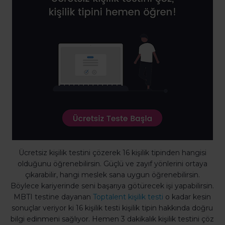
Ücretsiz kişilik testini çözerek 16 kişilik tipinden hangisi
olduğunu öğrenebilirsin. Güçlü ve zayıf yönlerini ortaya
çıkarabilir, hangi meslek sana uygun öğrenebilirsin.
Böylece kariyerinde seni başarıya götürecek işi yapabilirsin.
MBTI testine dayanan
Toptalent kişilik testi
o kadar kesin
sonuçlar veriyor ki 16 kişilik testi kişilik tipin hakkında doğru
bilgi edinmeni sağlıyor. Hemen 3 dakikalık kişilik testini çöz