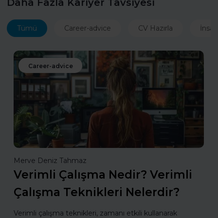
Daha Fazla Kariyer Tavsiyesi
Tümü
Career-advice
CV Hazırla
İnsan
Career-advice
Merve Deniz Tahmaz
Verimli Çalışma Nedir? Verimli
Çalışma Teknikleri Nelerdir?
Verimli çalışma teknikleri, zamanı etkili kullanarak