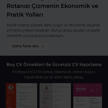
Rotanızı Çizmenin Ekonomik ve
Pratik Yolları
Kendi rotanızı çizerek daha özgür ve ekonomik seyahat
etmenin yollarını keşfedin. Bütçe dostu ipuçları ve pratik
önerilerle yolculuğunuzu planlayın.
Daha fazla oku
Boş CV Örnekleri ile Ücretsiz CV Hazırlama
Profesyonel CV’ini birkaç tıklama ile online oluştur,
hayalindeki işe bir adım daha yaklaş.