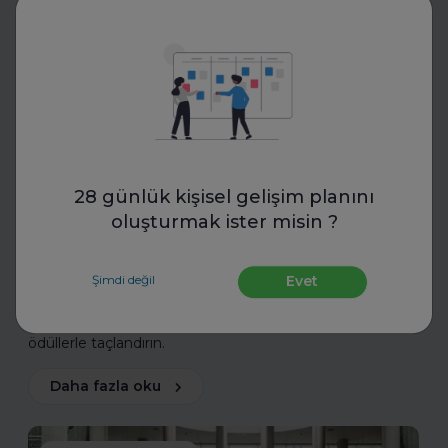
Toptalent
İnsan Kaynakları Ödülleri 2025-
28 günlük kişisel gelişim planını
oluşturmak ister misin ?
2026
İnsan Kaynakları Ödülleri, şirketiniz için bir tanıtım fırsatı
Şimdi değil
Evet
olabilir. En iyi uygulamalarınızı tanıtarak sektördeki öncü
konumunuzu güçlendirin ve değerli başarılarınızı
ödüllerle taçlandırın.
Daha fazla oku