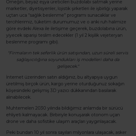
Örneğin, beyaz eşya üreticileri buzdolabı satmak yerine
marketler, diyetisyenler, lojistik şirketleri ile işbirliği yaparak
uçtan uca “sağlık beslenme” programı sunacaklar ve
tercihlerimiz, tüketim durumumuz ve o anki ruh halimize
göre evdeki Alexa ile iletişime geçerek, buzdolabına ürün,
yiyecek siparişi teslim edecekler (1 yıl 2 kişilik vejeteryan
beslenme programı gibi).
"Firmaların tek seferlik ürün satışından, uzun süreli servis
sağlayıcılığına soyundukları iş modelleri daha da
gelişecek."
İnternet üzerinden satın aldığınız, bu altyapıya uygun
üretilmiş birçok ürün, kargo yerine oturduğunuz sokağın
köşesindeki gelişmiş 3D yazıcı dükkanından basılarak
alınabilecek.
Muhtemelen 2030 yılında bildiğimiz anlamda bir sürücü
ehliyeti kalmayacak. Birbiriyle konuşarak otonom uçan
drone ve daha sofistike ulaşım araçları yaygınlaşacak.
Peki bundan 10 yıl sonra sayıları milyonlara ulaşacak, asker