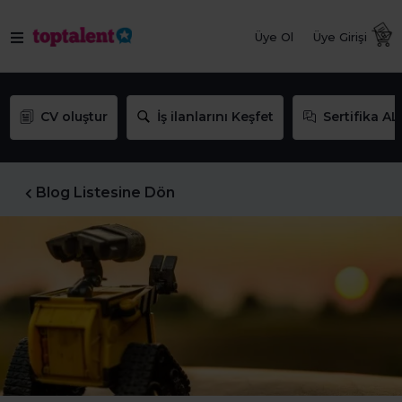
Üye Ol
Üye Girişi
CV oluştur
İş ilanlarını Keşfet
Sertifika AL
Blog Listesine Dön