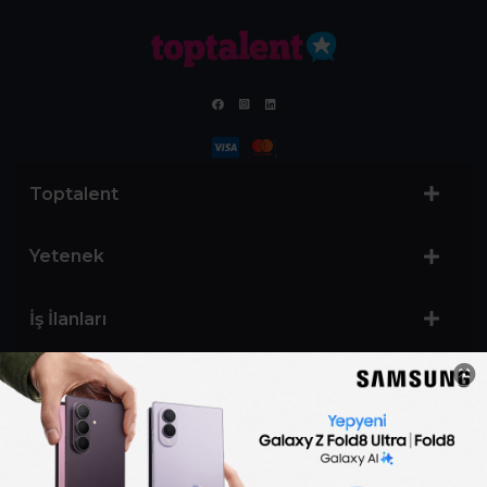
Toptalent
Yetenek
İş İlanları
Sertifika Programları
Yetenek Testleri