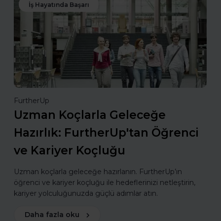
İş Hayatında Başarı
FurtherUp
Uzman Koçlarla Geleceğe
Hazırlık: FurtherUp'tan Öğrenci
ve Kariyer Koçluğu
Uzman koçlarla geleceğe hazırlanın. FurtherUp’ın
öğrenci ve kariyer koçluğu ile hedeflerinizi netleştirin,
kariyer yolculuğunuzda güçlü adımlar atın.
Daha fazla oku