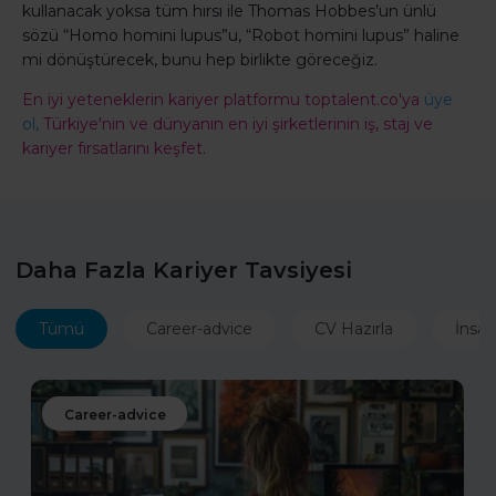
kullanacak yoksa tüm hırsı ile Thomas Hobbes’un ünlü
sözü “Homo homini lupus”u, “Robot homini lupus” haline
mi dönüştürecek, bunu hep birlikte göreceğiz.
En iyi yeteneklerin kariyer platformu toptalent.co'ya
üye
ol,
Türkiye'nin ve dünyanın en iyi şirketlerinin iş, staj ve
kariyer fırsatlarını keşfet.
Daha Fazla Kariyer Tavsiyesi
Tümü
Career-advice
CV Hazırla
İnsan
Career-advice