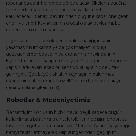
robotlar da dahil her yerde görev alacak, ülkelerin gücünü
temsil edecek robotların enerji ihtiyaçları nasıl
karşılanacak? Sanayi devriminden bugüne kadar öne çıkan
enerji ve enerji kaynaklarının global olarak paylaşımı, bu
dönemin en önemli konusu.
Diğer taraftan su ve oksijenin bulunmadığı, insanın
yaşamasının imkânsız ya da çok maliyetli olduğu
gezegenlerde robotların ve otonom iş makinalarının
kıymetli maden çıkarıp üretim yaptığı, bugünün ekonomik
yapısını etkileyebilecek bir senaryo kulağa hiç de uzak
gelmiyor. (Çok büyük bir altın kaynağının bulunması,
ekonomide altının karşılık özelliğini azaltıp kripto parayı
daha ön plana çıkarır mı?)
Robotlar & Medeniyetimiz
Bahsettiğim konuların hiçbiri hayal değil, sadece bugün
kullanılmaya başlamış olan teknolojilerin gelişim öngörüsü.
İnsan hızla gelişen bu teknolojiyi, “Teneke Adam”da yaptığı
hatayı tekrar etmeyerek kalp süzgecinden geçirip mi