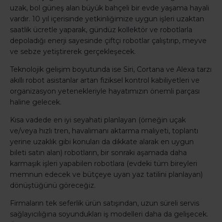
uzak, bol güneş alan büyük bahçeli bir evde yaşama hayali
vardır. 10 yıl içerisinde yetkinliğimize uygun işleri uzaktan
saatlik ücretle yaparak, gündüz kollektör ve robotlarla
depoladığı enerji sayesinde çiftçi robotlar çalıştırıp, meyve
ve sebze yetiştirerek gerçekleşecek.
Teknolojik gelişim boyutunda ise Siri, Cortana ve Alexa tarzı
akıllı robot asistanlar artan fiziksel kontrol kabiliyetleri ve
organizasyon yetenekleriyle hayatımızın önemli parçası
haline gelecek.
Kısa vadede en iyi seyahati planlayan (örneğin uçak
ve/veya hızlı tren, havalimanı aktarma maliyeti, toplantı
yerine uzaklık gibi konuları da dikkate alarak en uygun
bileti satın alan) robotların, bir sonraki aşamada daha
karmaşık işleri yapabilen robotlara (evdeki tüm bireyleri
memnun edecek ve bütçeye uyan yaz tatilini planlayan)
dönüştüğünü göreceğiz.
Firmaların tek seferlik ürün satışından, uzun süreli servis
sağlayıcılığına soyundukları iş modelleri daha da gelişecek.