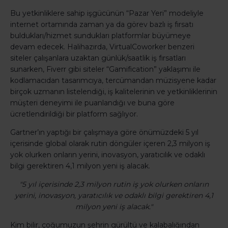
Bu yetkinliklere sahip işgücünün “Pazar Yeri” modeliyle
internet ortamında zaman ya da görev bazlı iş fırsatı
buldukları/hizmet sundukları platformlar büyümeye
devam edecek. Halihazırda, VirtualCoworker benzeri
siteler çalışanlara uzaktan günlük/saatlik iş fırsatları
sunarken, Fiverr gibi siteler “Gamification” yaklaşımı ile
kodlamacıdan tasarımcıya, tercümandan müzisyene kadar
birçok uzmanın listelendiği, iş kalitelerinin ve yetkinliklerinin
müşteri deneyimi ile puanlandığı ve buna göre
ücretlendirildiği bir platform sağlıyor.
Gartner’ın yaptığı bir çalışmaya göre önümüzdeki 5 yıl
içerisinde global olarak rutin döngüler içeren 2,3 milyon iş
yok olurken onların yerini, inovasyon, yaratıcılık ve odaklı
bilgi gerektiren 4,1 milyon yeni iş alacak.
"5 yıl içerisinde 2,3 milyon rutin iş yok olurken onların
yerini, inovasyon, yaratıcılık ve odaklı bilgi gerektiren 4,1
milyon yeni iş alacak."
Kim bilir, çoğumuzun şehrin gürültü ve kalabalığından