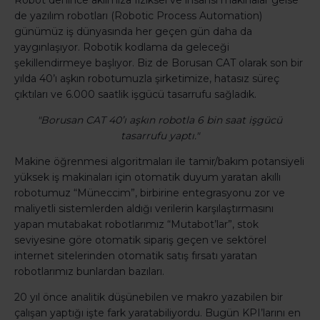
Robot denince aklımıza fiziksel ve insansı makinalar gelse
de yazılım robotları (Robotic Process Automation)
günümüz iş dünyasında her geçen gün daha da
yaygınlaşıyor. Robotik kodlama da geleceği
şekillendirmeye başlıyor. Biz de Borusan CAT olarak son bir
yılda 40’ı aşkın robotumuzla şirketimize, hatasız süreç
çıktıları ve 6.000 saatlik işgücü tasarrufu sağladık.
"Borusan CAT 40’ı aşkın robotla 6 bin saat işgücü
tasarrufu yaptı."
Makine öğrenmesi algoritmaları ile tamir/bakım potansiyeli
yüksek iş makinaları için otomatik duyum yaratan akıllı
robotumuz “Müneccim”, birbirine entegrasyonu zor ve
maliyetli sistemlerden aldığı verilerin karşılaştırmasını
yapan mutabakat robotlarımız “Mutabot’lar”, stok
seviyesine göre otomatik sipariş geçen ve sektörel
internet sitelerinden otomatik satış fırsatı yaratan
robotlarımız bunlardan bazıları.
20 yıl önce analitik düşünebilen ve makro yazabilen bir
çalışan yaptığı işte fark yaratabiliyordu. Bugün KPI’larını en