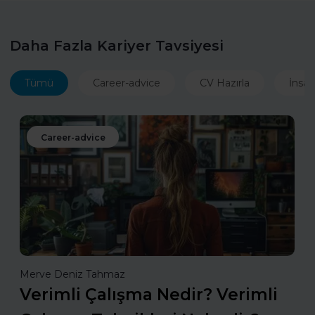
Daha Fazla Kariyer Tavsiyesi
Tümü
Career-advice
CV Hazırla
İnsan
Career-advice
Merve Deniz Tahmaz
Verimli Çalışma Nedir? Verimli