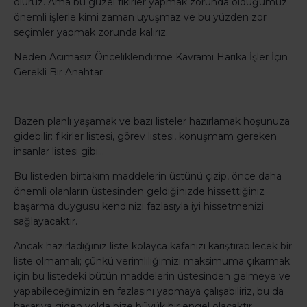
oluruz. Ama bu güzel fikirler yapmak zorunda olduğumuz
önemli işlerle kimi zaman uyuşmaz ve bu yüzden zor
seçimler yapmak zorunda kalırız.
Neden Acımasız Önceliklendirme Kavramı Harika İşler İçin
Gerekli Bir Anahtar
Bazen planlı yaşamak ve bazı listeler hazırlamak hoşunuza
gidebilir: fikirler listesi, görev listesi, konuşmam gereken
insanlar listesi gibi…
Bu listeden birtakım maddelerin üstünü çizip, önce daha
önemli olanların üstesinden geldiğinizde hissettiğiniz
başarma duygusu kendinizi fazlasıyla iyi hissetmenizi
sağlayacaktır.
Ancak hazırladığınız liste kolayca kafanızı karıştırabilecek bir
liste olmamalı; çünkü verimliliğimizi maksimuma çıkarmak
için bu listedeki bütün maddelerin üstesinden gelmeye ve
yapabileceğimizin en fazlasını yapmaya çalışabiliriz, bu da
başarıya giden yolda bize büyük bir engel olacaktır.