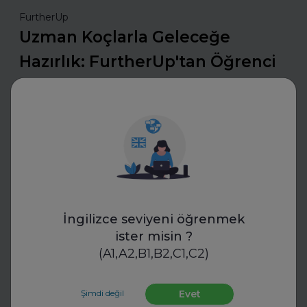
FurtherUp
Uzman Koçlarla Geleceğe
Hazırlık: FurtherUp'tan Öğrenci
ve Kariyer Koçluğu
Uzman koçlarla geleceğe hazırlanın. FurtherUp’ın
öğrenci ve kariyer koçluğu ile hedeflerinizi netleştirin,
kariyer yolculuğunuzda güçlü adımlar atın.
Daha fazla oku
İngilizce seviyeni öğrenmek
Mülakatlara Hazırlan
ister misin ?
(A1,A2,B1,B2,C1,C2)
Şimdi değil
Evet