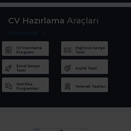
CV Hazırlama
Araçları
Tümünü İncele
CV Hazırlama
İngilizce Seviye
Programı
Testi
Excel Seviye
Kişilik Testi
Testi
Sertifika
Yetenek Testleri
Programları