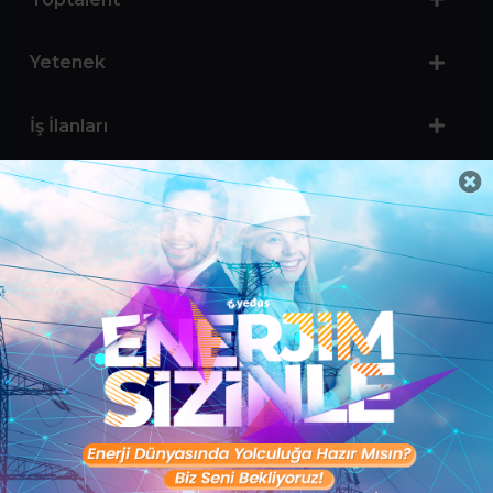
Yetenek
İş İlanları
Sertifika Programları
Yetenek Testleri
İşveren
Toptalent Marka ve İnsan Kaynakları Danışmanlığı Limited Şirketi Özel İstihdam Bürosu