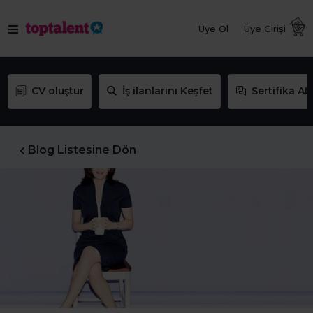
Üye Ol
Üye Girişi
CV oluştur
İş ilanlarını Keşfet
Sertifika AL
Blog Listesine Dön