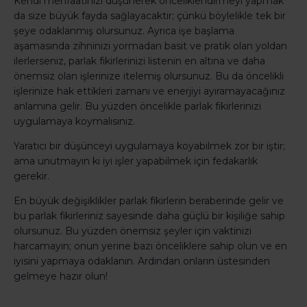
Kendi menfaatinizi düşünerek önceliklendirmeyi yapmak
da size büyük fayda sağlayacaktır; çünkü böylelikle tek bir
şeye odaklanmış olursunuz. Ayrıca işe başlama
aşamasında zihninizi yormadan basit ve pratik olan yoldan
ilerlerseniz, parlak fikirlerinizi listenin en altına ve daha
önemsiz olan işlerinize itelemiş olursunuz. Bu da öncelikli
işlerinize hak ettikleri zamanı ve enerjiyi ayıramayacağınız
anlamına gelir. Bu yüzden öncelikle parlak fikirlerinizi
uygulamaya koymalısınız.
Yaratıcı bir düşünceyi uygulamaya koyabilmek zor bir iştir;
ama unutmayın ki iyi işler yapabilmek için fedakarlık
gerekir.
En büyük değişiklikler parlak fikirlerin beraberinde gelir ve
bu parlak fikirleriniz sayesinde daha güçlü bir kişiliğe sahip
olursunuz. Bu yüzden önemsiz şeyler için vaktinizi
harcamayın; onun yerine bazı önceliklere sahip olun ve en
iyisini yapmaya odaklanın. Ardından onların üstesinden
gelmeye hazır olun!