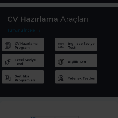
CV Hazırlama
Araçları
Tümünü İncele
CV Hazırlama
İngilizce Seviye
Programı
Testi
Excel Seviye
Kişilik Testi
Testi
Sertifika
Yetenek Testleri
Programları