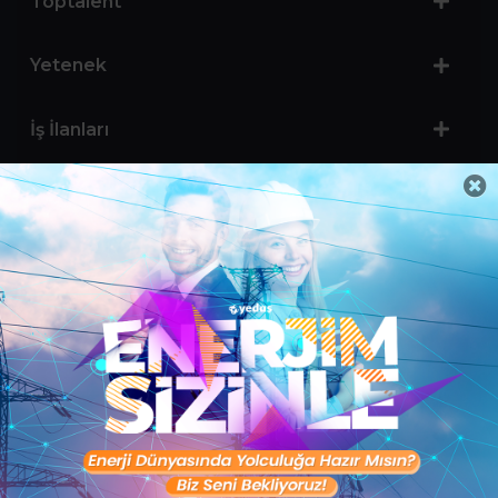
Toptalent
Yetenek
İş İlanları
Sertifika Programları
Yetenek Testleri
İşveren
Toptalent Marka ve İnsan Kaynakları Danışmanlığı Limited Şirketi Özel İstihdam Bürosu