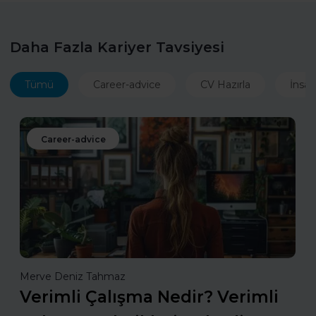
Daha Fazla Kariyer Tavsiyesi
Tümü
Career-advice
CV Hazırla
İnsan
Career-advice
Merve Deniz Tahmaz
Verimli Çalışma Nedir? Verimli