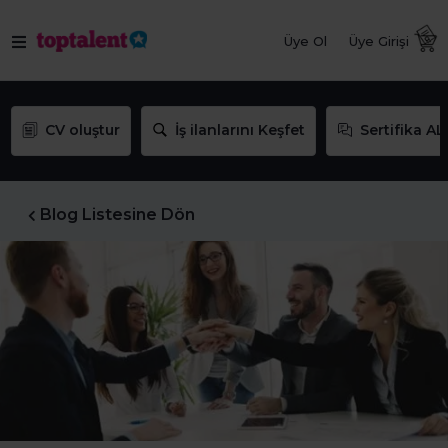
Üye Ol
Üye Girişi
CV oluştur
İş ilanlarını Keşfet
Sertifika AL
Blog Listesine Dön