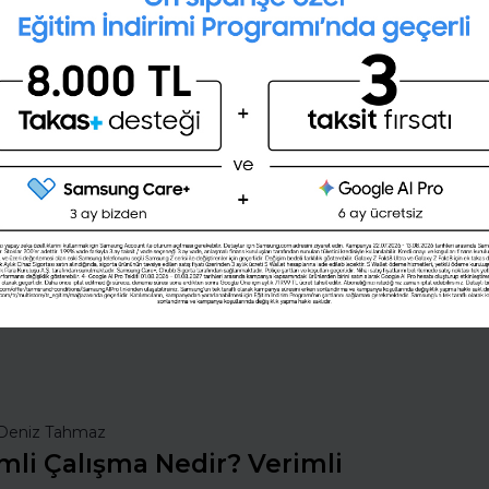
Kişilik testini çözerek gelecekteki
mesleğini öğrenmek ister misin ?
Şimdi değil
Evet
nsan Kaynakları
İş Hayatında Başarı
ı Seç
Şirketleri Keşfet
Deniz Tahmaz
mli Çalışma Nedir? Verimli