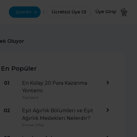
|
Üye Girişi
İşveren
Ücretsiz Üye Ol
çek Oluyor
En Popüler
01
En Kolay 20 Para Kazanma
Yöntemi
Toptalent
02
Eşit Ağırlık Bölümleri ve Eşit
Ağırlık Meslekleri Nelerdir?
Emine Oflaz