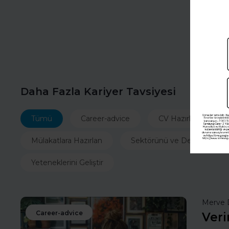
Daha Fazla Kariyer Tavsiyesi
Tümü
Career-advice
CV Hazırla
İ
Mülakatlara Hazırlan
Sektörünü ve Departmanın
Yeteneklerini Geliştir
Merve 
Career-advice
Veri