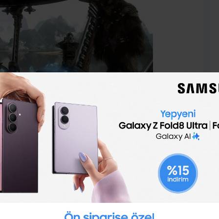
urk, “Nano malzemeler, akıllı telefonlardaki kameraların
sistemlerin ağırlığının azaltılmasına da yarayacak.