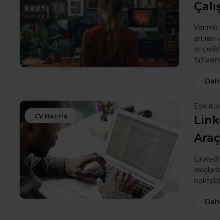
Çalı
Verimli
artıran
öncelik
fazlasın
Dah
Eskritor
CV Hazırla
Link
Araç
LinkedIn
araçlarl
noktalar
Dah