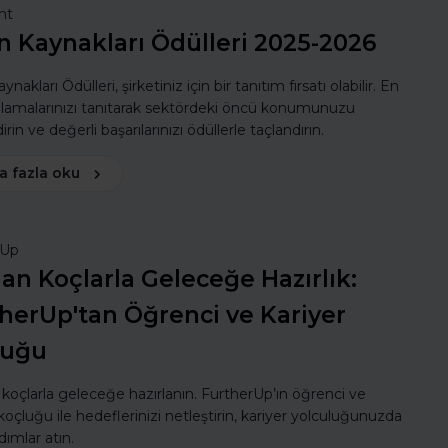
nt
n Kaynakları Ödülleri 2025-2026
ynakları Ödülleri, şirketiniz için bir tanıtım fırsatı olabilir. En
ulamalarınızı tanıtarak sektördeki öncü konumunuzu
rin ve değerli başarılarınızı ödüllerle taçlandırın.
a fazla oku
rUp
n Koçlarla Geleceğe Hazırlık:
herUp'tan Öğrenci ve Kariyer
luğu
oçlarla geleceğe hazırlanın. FurtherUp’ın öğrenci ve
koçluğu ile hedeflerinizi netleştirin, kariyer yolculuğunuzda
dımlar atın.