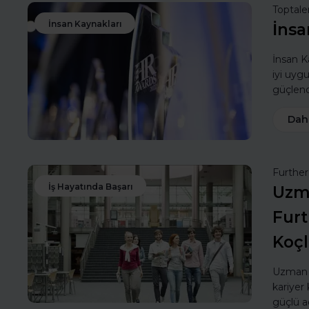
Toptale
İnsan Kaynakları
İnsa
İnsan Ka
iyi uyg
güçlendi
Dah
Furthe
İş Hayatında Başarı
Uzma
Furt
Koç
Uzman k
kariyer 
güçlü a