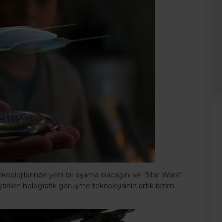
knolojilerinde yeni bir aşama olacağını ve “Star Wars”
tirilen holografik görüşme teknolojisinin artık bizim