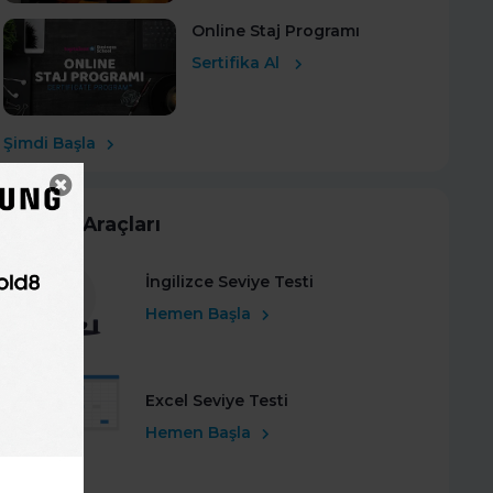
Online Staj Programı
Sertifika Al
Şimdi Başla
Kariyer Araçları
İngilizce Seviye Testi
Hemen Başla
Excel Seviye Testi
Hemen Başla