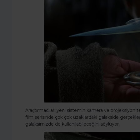
Araştırmacılar, yeni sistemin kamera ve projeksiyon te
film serisinde çok çok uzaklardaki galakside gerçekleş
galaksimizde de kullanılabileceğini söylüyor.