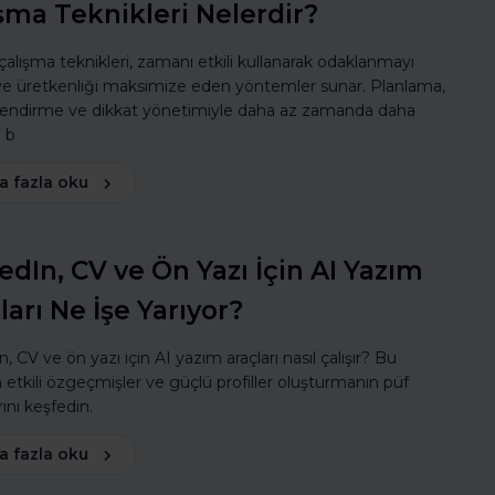
şma Teknikleri Nelerdir?
 çalışma teknikleri, zamanı etkili kullanarak odaklanmayı
 ve üretkenliği maksimize eden yöntemler sunar. Planlama,
lendirme ve dikkat yönetimiyle daha az zamanda daha
ı b
a fazla oku
edIn, CV ve Ön Yazı İçin AI Yazım
ları Ne İşe Yarıyor?
, CV ve ön yazı için AI yazım araçları nasıl çalışır? Bu
a etkili özgeçmişler ve güçlü profiller oluşturmanın püf
ını keşfedin.
a fazla oku