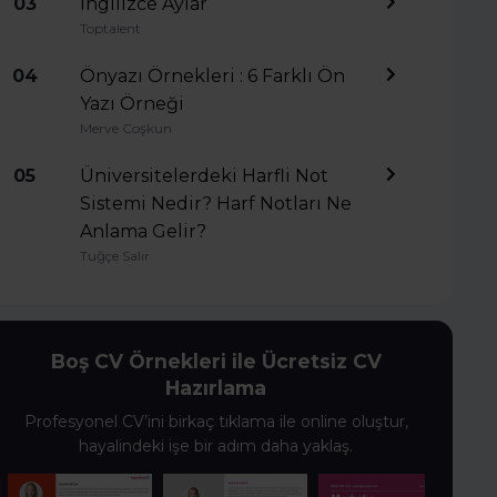
03
İngilizce Aylar
Toptalent
04
Önyazı Örnekleri : 6 Farklı Ön
Yazı Örneği
Merve Coşkun
05
Üniversitelerdeki Harfli Not
Sistemi Nedir? Harf Notları Ne
Anlama Gelir?
Tuğçe Salır
Boş CV Örnekleri ile Ücretsiz CV
Hazırlama
Profesyonel CV’ini birkaç tıklama ile online oluştur,
hayalindeki işe bir adım daha yaklaş.