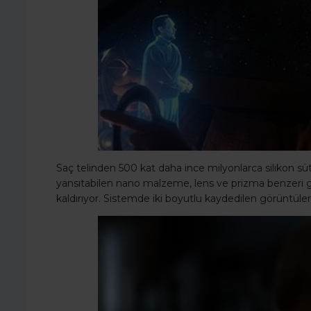
Saç telinden 500 kat daha ince milyonlarca silikon süt
yansıtabilen nano malzeme, lens ve prizma benzeri ge
kaldırıyor. Sistemde iki boyutlu kaydedilen görüntüler