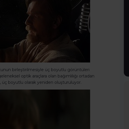
unun birleştirilmesiyle üç boyutlu görüntüleri
leneksel optik araçlara olan bağımlılığı ortadan
, üç boyutlu olarak yeniden oluşturuluyor.