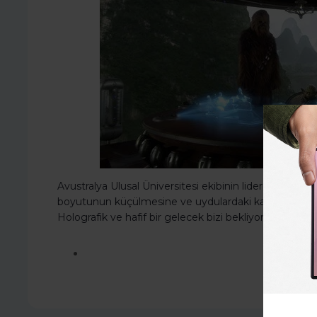
Avustralya Ulusal Üniversitesi ekibinin lideri Sergey K
boyutunun küçülmesine ve uydulardaki karmaşık optik 
Holografik ve hafif bir gelecek bizi bekliyor” diyor.