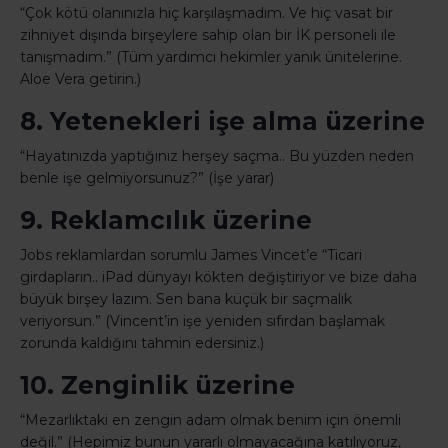
“Çok kötü olanınızla hiç karşılaşmadım. Ve hiç vasat bir
zihniyet dışında birşeylere sahip olan bir İK personeli ile
tanışmadım.” (Tüm yardımcı hekimler yanık ünitelerine.
Aloe Vera getirin.)
8. Yetenekleri işe alma üzerine
“Hayatınızda yaptığınız herşey saçma.. Bu yüzden neden
benle işe gelmiyorsunuz?” (İşe yarar)
9. Reklamcılık üzerine
Jobs reklamlardan sorumlu James Vincet’e “Ticari
girdapların.. iPad dünyayı kökten değiştiriyor ve bize daha
büyük birşey lazım. Sen bana küçük bir saçmalık
veriyorsun.” (Vincent’in işe yeniden sıfırdan başlamak
zorunda kaldığını tahmin edersiniz.)
10. Zenginlik üzerine
“Mezarlıktaki en zengin adam olmak benim için önemli
değil.” (Hepimiz bunun yararlı olmayacağına katılıyoruz,