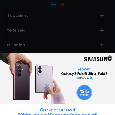
Toptalent
Yetenek
İş İlanları
Sertifika Programları
Yetenek Testleri
İşveren