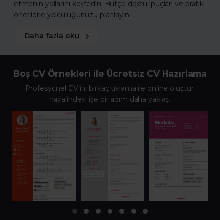
etmenin yollarını keşfedin. Bütçe dostu ipuçları ve pratik
önerilerle yolculuğunuzu planlayın.
Daha fazla oku
Boş CV Örnekleri ile Ücretsiz CV Hazırlama
Profesyonel CV’ini birkaç tıklama ile online oluştur,
hayalindeki işe bir adım daha yaklaş.