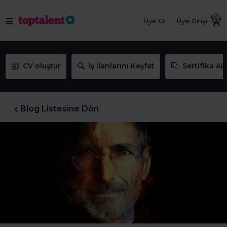
Üye Ol
Üye Girişi
CV oluştur
İş ilanlarını Keşfet
Sertifika AL
Blog Listesine Dön