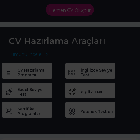
Hemen CV Oluştur
CV Hazırlama
Araçları
Tümünü İncele
CV Hazırlama
İngilizce Seviye
Programı
Testi
Excel Seviye
Kişilik Testi
Testi
Sertifika
Yetenek Testleri
Programları