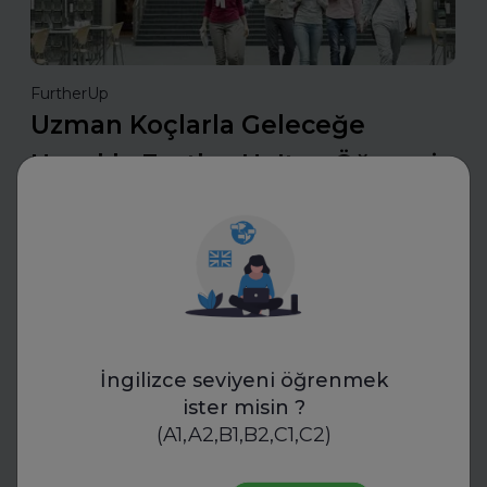
FurtherUp
Uzman Koçlarla Geleceğe
Hazırlık: FurtherUp'tan Öğrenci
ve Kariyer Koçluğu
Uzman koçlarla geleceğe hazırlanın. FurtherUp’ın
öğrenci ve kariyer koçluğu ile hedeflerinizi netleştirin,
kariyer yolculuğunuzda güçlü adımlar atın.
Daha fazla oku
İngilizce seviyeni öğrenmek
ister misin ?
Mülakatlara Hazırlan
(A1,A2,B1,B2,C1,C2)