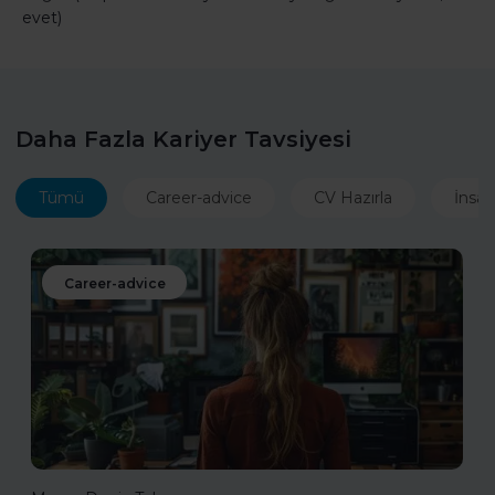
evet)
Daha Fazla Kariyer Tavsiyesi
Tümü
Career-advice
CV Hazırla
İnsan
Career-advice