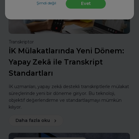
Şimdi değil
Evet
Transkriptor
İK Mülakatlarında Yeni Dönem:
Yapay Zekâ ile Transkript
Standartları
İK uzmanları, yapay zekâ destekli transkriptlerle mülakat
süreçlerinde yeni bir döneme giriyor. Bu teknoloji,
objektif değerlendirme ve standartlaşmayı mümkün
kılıyor.
Daha fazla oku