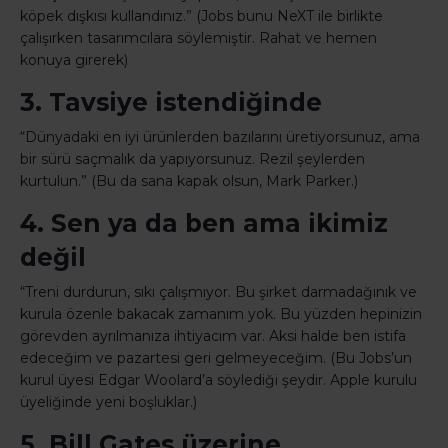
köpek dışkısı kullandınız.” (Jobs bunu NeXT ile birlikte
çalışırken tasarımcılara söylemiştir. Rahat ve hemen
konuya girerek)
3. Tavsiye istendiğinde
“Dünyadaki en iyi ürünlerden bazılarını üretiyorsunuz, ama
bir sürü saçmalık da yapıyorsunuz. Rezil şeylerden
kurtulun.” (Bu da sana kapak olsun, Mark Parker.)
4. Sen ya da ben ama ikimiz
değil
“Treni durdurun, sıkı çalışmıyor. Bu şirket darmadağınık ve
kurula özenle bakacak zamanım yok. Bu yüzden hepinizin
görevden ayrılmanıza ihtiyacım var. Aksi halde ben istifa
edeceğim ve pazartesi geri gelmeyeceğim. (Bu Jobs’un
kurul üyesi Edgar Woolard’a söylediği şeydir. Apple kurulu
üyeliğinde yeni boşluklar.)
5. Bill Gates üzerine