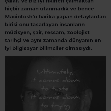
çalar. Ve biz iyi fikirleri çalmaktan
hiçbir zaman utanmadık ve bence
Macintosh’u harika yapan detaylardan
birisi onu tasarlayan insanların
müzisyen, şair, ressam, zoolojist
tarihçi ve aynı zamanda dünyanın en
iyi bilgisayar bilimciler olmasıydı.