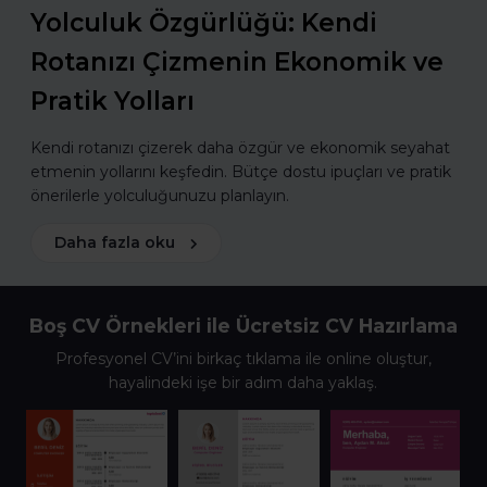
Yolculuk Özgürlüğü: Kendi
Rotanızı Çizmenin Ekonomik ve
Pratik Yolları
Kendi rotanızı çizerek daha özgür ve ekonomik seyahat
etmenin yollarını keşfedin. Bütçe dostu ipuçları ve pratik
önerilerle yolculuğunuzu planlayın.
Daha fazla oku
Boş CV Örnekleri ile Ücretsiz CV Hazırlama
Profesyonel CV’ini birkaç tıklama ile online oluştur,
hayalindeki işe bir adım daha yaklaş.