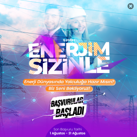
Hemen Başla
Sertifika Programları
Digital Marketing Specialist
Sertifika Al
Microsoft Office for Business
Sertifika Al
Online Staj Programı
Sertifika Al
Şimdi Başla