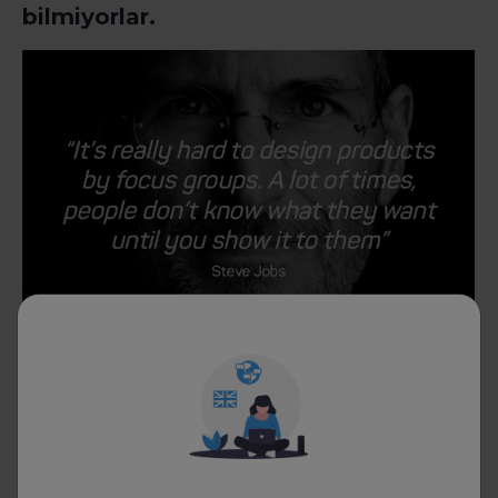
bilmiyorlar.
12) 17 yaşındayken bir özlü söz
okumuştum: “Eğer her günü son
gününmüş gibi yaşarsan bir gün haklı
çıkarsın. ” Bu benim üzerimde önemli