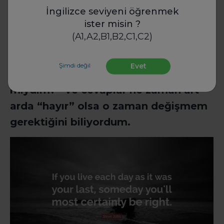
bir etki yaptı ve o günden beridir de
İngilizce seviyeni öğrenmek
ister misin ?
son 33 senede her sabah aynada
(A1,A2,B1,B2,C1,C2)
kendime baktım ve kendime sordum:
“Eğer bugün son günüm olsaydı
Şimdi değil
Evet
bugün yapacağım şeyi yine de yapar
mıydım?” Ve cevaplar ne zaman art
arda “hayır” olsa o zaman değişmem
gerektiğini biliyordum.