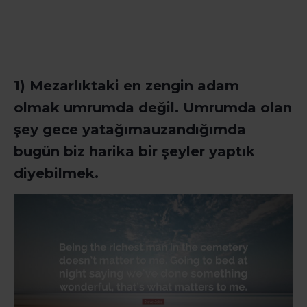
1) Mezarlıktaki en zengin adam
olmak
umrumda
değil.
Umrumda
olan
şey g
ece
yatağı
ma
uzandığımda
bugün biz
harika bir şeyler yaptık
diyebilmek.