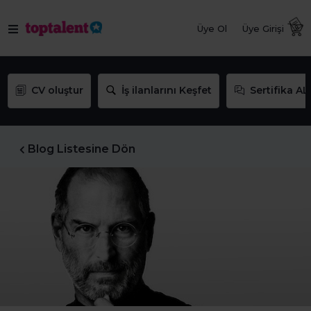
Üye Ol
Üye Girişi
CV oluştur
İş ilanlarını Keşfet
Sertifika AL
Blog Listesine Dön