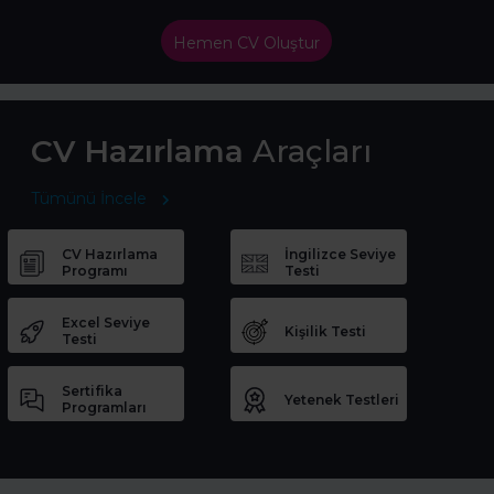
Hemen CV Oluştur
CV Hazırlama
Araçları
Tümünü İncele
CV Hazırlama
İngilizce Seviye
Programı
Testi
Excel Seviye
Kişilik Testi
Testi
Sertifika
Yetenek Testleri
Programları