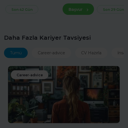
Başvur
Son 42 Gün
Son 29 Gün
Daha Fazla Kariyer Tavsiyesi
Tümü
Career-advice
CV Hazırla
İnsan
Career-advice