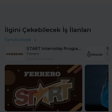
İlgini Çekebilecek İş İlanları
Tümünü İncele
START Internship Program (Sales) - Istanbul
Sa
Ferrero
DÖ
İstanbul Avrupa
İst