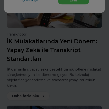
Şimdi değil
Evet
Transkriptor
İK Mülakatlarında Yeni Dönem:
Yapay Zekâ ile Transkript
Standartları
İK uzmanları, yapay zekâ destekli transkriptlerle mülakat
süreçlerinde yeni bir döneme giriyor. Bu teknoloji,
objektif değerlendirme ve standartlaşmayı mümkün
kılıyor.
Daha fazla oku