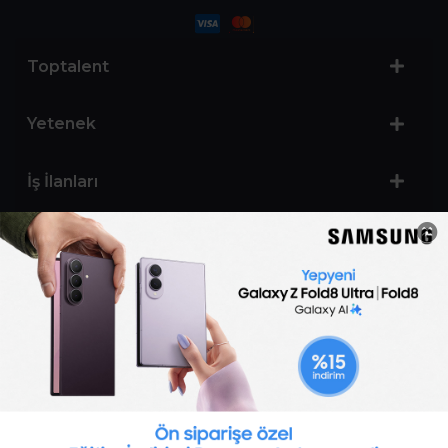
Toptalent
Yetenek
İş İlanları
Sertifika Programları
Yetenek Testleri
İşveren