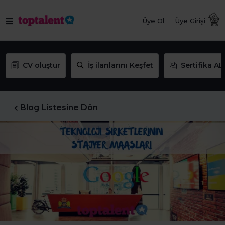
Üye Ol
Üye Girişi
CV oluştur
İş ilanlarını Keşfet
Sertifika AL
Blog Listesine Dön