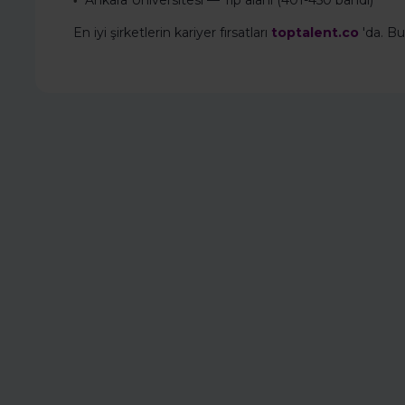
Ankara Üniversitesi — Tıp alanı (401-450 bandı)
•
En iyi şirketlerin kariyer fırsatları
toptalent.co
'da. Bu