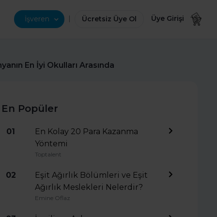
|
Üye Girişi
İşveren
Ücretsiz Üye Ol
yanın En İyi Okulları Arasında
En Popüler
01
En Kolay 20 Para Kazanma
Yöntemi
Toptalent
02
Eşit Ağırlık Bölümleri ve Eşit
Ağırlık Meslekleri Nelerdir?
Emine Oflaz