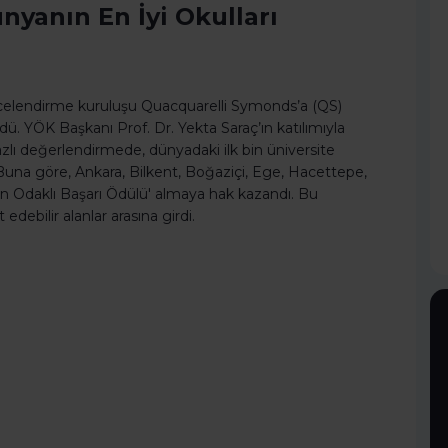
nyanın En İyi Okulları
celendirme kuruluşu Quacquarelli Symonds’a (QS)
rdü. YÖK Başkanı Prof. Dr. Yekta Saraç’ın katılımıyla
zlı değerlendirmede, dünyadaki ilk bin üniversite
. Buna göre, Ankara, Bilkent, Boğaziçi, Ege, Hacettepe,
lan Odaklı Başarı Ödülü' almaya hak kazandı. Bu
 edebilir alanlar arasına girdi.