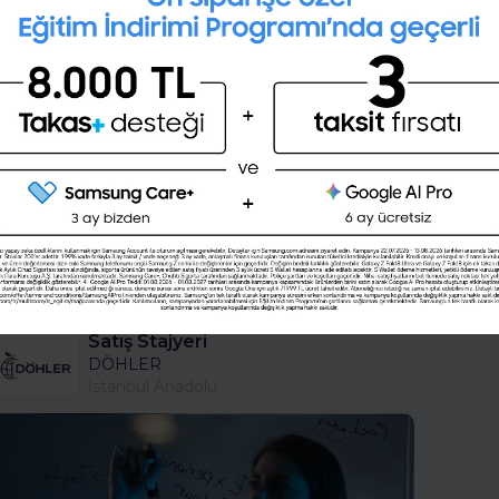
Kişilik testini çözerek gelecekteki
mesleğini öğrenmek ister misin ?
Şimdi değil
Evet
Satış Stajyeri
DÖHLER
İstanbul Anadolu