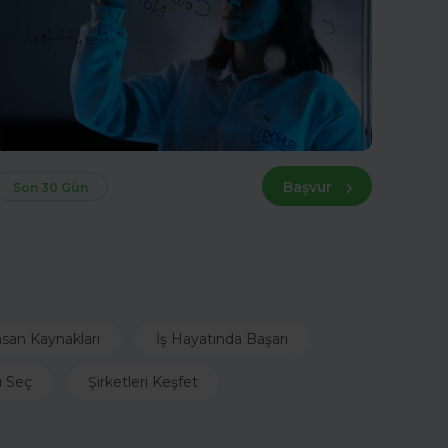
Başvur
Son 30 Gün
nsan Kaynakları
İş Hayatında Başarı
ı Seç
Şirketleri Keşfet