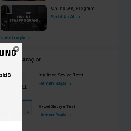
Online Staj Programı
Sertifika Al
Şimdi Başla
Kariyer Araçları
İngilizce Seviye Testi
Hemen Başla
Excel Seviye Testi
Hemen Başla