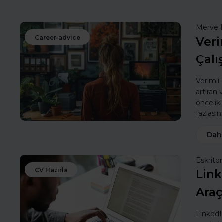
Merve 
Career-advice
Veri
Çalı
Verimli
artıran
öncelik
fazlasın
Dah
Eskritor
CV Hazırla
Link
Araç
LinkedIn