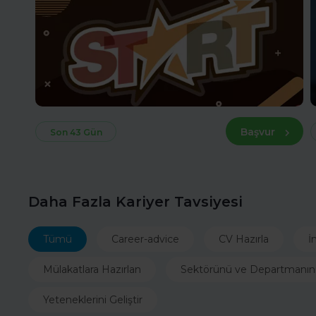
Başvur
Son 43 Gün
Daha Fazla Kariyer Tavsiyesi
Tümü
Career-advice
CV Hazırla
İ
Mülakatlara Hazırlan
Sektörünü ve Departmanın
Yeteneklerini Geliştir