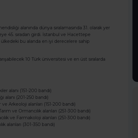
ndisliği alanında dünya sıralamasında 31. olarak yer
ye 45. sıradan girdi. İstanbul ve Hacettepe
k ülkedeki bu alanda en iyi derecelere sahip
rışabilecek 10 Türk üniversitesi ve en üst sıralarda
kiler alanı (151-200 bandı)
ği alanı (201-250 bandı)
r ve Arkeoloji alanları (151-200 bandı)
, Tarım ve Ormancılık alanları (251-300 bandı)
ılık ve Farmakoloji alanları (251-300 bandı)
k alanları (301-350 bandı)