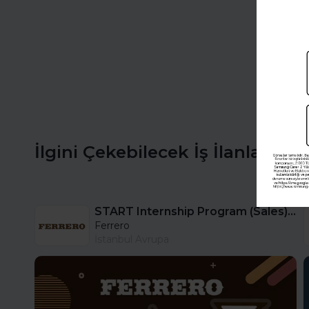
İlgini Çekebilecek İş İlanları
START Internship Program (Sales) - Istanbul
Ferrero
İstanbul Avrupa