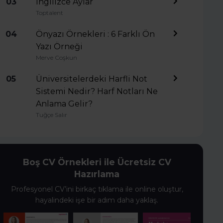
03
İngilizce Aylar
Toptalent
04
Önyazı Örnekleri : 6 Farklı Ön
Yazı Örneği
Merve Coşkun
05
Üniversitelerdeki Harfli Not
Sistemi Nedir? Harf Notları Ne
Anlama Gelir?
Tuğçe Salır
Boş CV Örnekleri ile Ücretsiz CV
Hazırlama
Profesyonel CV’ini birkaç tıklama ile online oluştur,
hayalindeki işe bir adım daha yaklaş.