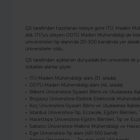
QS tarafından hazırlanan listeye göre İTÜ, Maden Mühe
aldı. İTÜ’yü izleyen ODTÜ Maden Mühendisliği de liste
üniversiteleri tıp alanında 251-300 bandında yer alara
üniversiteler oldu.
QS tarafından açıklanan dünyadaki bin üniversite ile ya
oldukları alanlar şöyle:
İTÜ-Maden Mühendisliği alanı (31. sırada)
•
ODTÜ-Maden Mühendisliği alanı (45. sırada)
•
Bilkent Üniversitesi-Siyaset Bilimi ve Uluslararası İliş
•
Boğaziçi Üniversitesi-Elektrik Elektronik Mühendisli
•
Koç Üniversitesi-Siyaset Bilimi ve Uluslararası İlişkile
•
İstanbul Üniversitesi-Tıp, Eczacılık, Eğitim Bilimleri
•
Hacettepe Üniversitesi-Eğitim Bilimleri, Tıp ve Eczac
•
Sabancı Üniversitesi-Makine Mühendisliği ve Havacılı
•
Ege Üniversitesi-Tıp alanı (451-500 bandı)
•