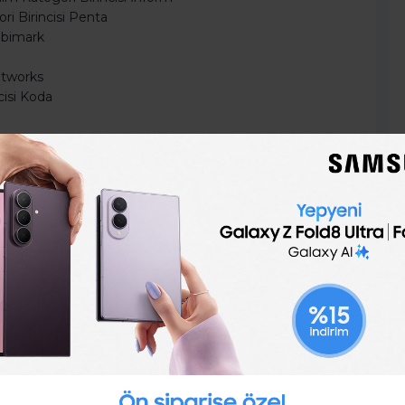
i Birincisi Penta
obimark
Networks
cisi Koda
irincisi Mikro Yazılım
incisi Ekin Teknoloji
ri Birincisi Softtech
i SAP
nolojileri
ncisi Atlas Yazılım
l Global Bilgi
incisi Netaş