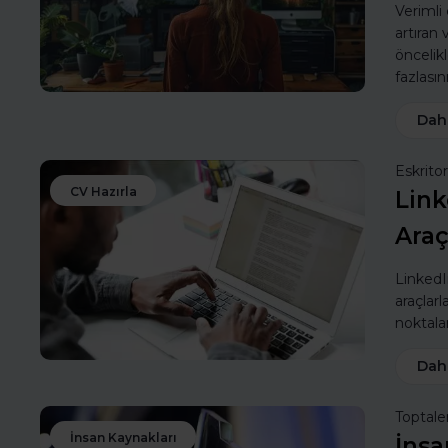
Verimli
artıran
öncelik
fazlasın
Dah
Eskritor
CV Hazırla
Link
Araç
LinkedIn
araçlarl
noktalar
Dah
Toptale
İnsan Kaynakları
İnsa