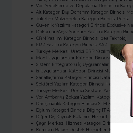
Veri Yedekleme ve Depolama Donanımı Kategor
Alt Kategori Dışı Donanım Kategori Birincisi M
Tüketim Malzemeleri Kategori Birincisi Penta
Güvenlik Yazılımı Kategori Birincisi Exclusive 
Doküman/Arşiv Yönetim Yazılımı Kategori Birin
CRM Yazılımı Kategori Birincisi İdea Teknoloji
ERP Yazılımı Kategori Birincisi SAP
Türkiye Merkezli Üretici ERP Yazılımı Kategori B
Mobil Uygulamalar Kategori Birincisi Arvento
Sistem Entegratörü İş Uygulamaları Kategori Bir
İş Uygulamaları Kategori Birincisi Multinet
Sanallaştırma Kategori Birincisi Data Market
Sektörel Yazılım Kategori Birincisi Havelsan
Türkiye Merkezli Üretici Sektörel Yazılım Katego
Veri Ambarı/İş Zekası Yazılımı Kategori Birincis
Danışmanlık Kategori Birincisi STM Savunma Tek
Eğitim Kategori Birincisi Bilginç IT Academy
Diğer Dış Kaynak Kullanım Hizmeti Kategori Biri
Çağrı Merkezi Hizmeti Kategori Birincisi Turkcel
Kurulum Bakım Destek Hizmetleri Kategori Bir