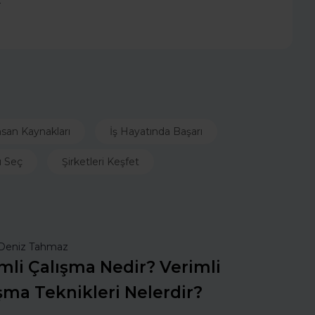
4
nsan Kaynakları
İş Hayatında Başarı
ı Seç
Şirketleri Keşfet
Deniz Tahmaz
mli Çalışma Nedir? Verimli
şma Teknikleri Nelerdir?