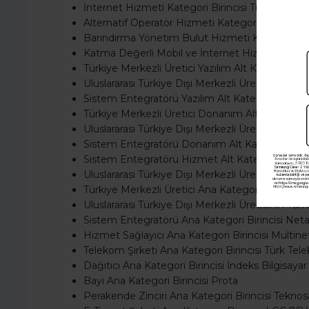
İnternet Hizmeti Kategori Birincisi Türk Telek
Alternatif Operatör Hizmeti Kategori Birincisi 
Barındırma Yönetim Bulut Hizmeti Kategori Bir
Katma Değerli Mobil ve İnternet Hizmetleri Kat
Türkiye Merkezli Üretici Yazılım Alt Kategori Bir
Uluslararası Türkiye Dışı Merkezli Üreticinin Türk
Sistem Entegratörü Yazılım Alt Kategori Birinci
Türkiye Merkezli Üretici Donanım Alt Kategori Bi
Uluslararası Türkiye Dışı Merkezli Üreticinin Tür
Sistem Entegratörü Donanım Alt Kategori Birin
Sistem Entegratörü Hizmet Alt Kategori Birinc
Uluslararası Türkiye Dışı Merkezli Üreticinin Tür
Türkiye Merkezli Üretici Ana Kategori Birincisi K
Uluslararası Türkiye Dışı Merkezli Üreticinin Tür
Sistem Entegratörü Ana Kategori Birincisi Net
Hizmet Sağlayıcı Ana Kategori Birincisi Multine
Telekom Şirketi Ana Kategori Birincisi Türk Te
Dağıtıcı Ana Kategori Birincisi İndeks Bilgisayar
Bayi Ana Kategori Birincisi Prota
Perakende Zinciri Ana Kategori Birincisi Teknos