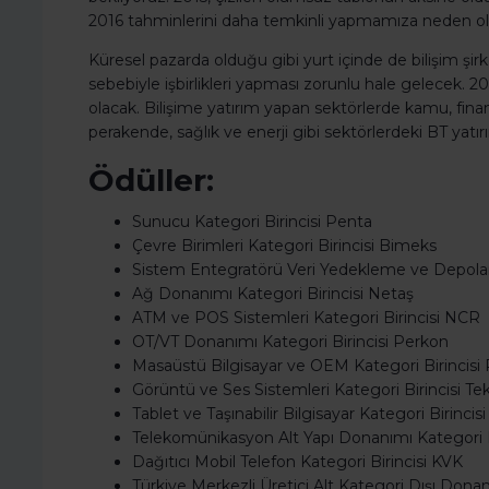
2016 tahminlerini daha temkinli yapmamıza neden ol
Küresel pazarda olduğu gibi yurt içinde de bilişim şi
sebebiyle işbirlikleri yapması zorunlu hale gelecek. 201
olacak. Bilişime yatırım yapan sektörlerde kamu, fi
perakende, sağlık ve enerji gibi sektörlerdeki BT yatır
Ödüller:
Sunucu Kategori Birincisi Penta
Çevre Birimleri Kategori Birincisi Bimeks
Sistem Entegratörü Veri Yedekleme ve Depola
Ağ Donanımı Kategori Birincisi Netaş
ATM ve POS Sistemleri Kategori Birincisi NCR
OT/VT Donanımı Kategori Birincisi Perkon
Masaüstü Bilgisayar ve OEM Kategori Birincisi
Görüntü ve Ses Sistemleri Kategori Birincisi T
Tablet ve Taşınabilir Bilgisayar Kategori Birincis
Telekomünikasyon Alt Yapı Donanımı Kategori B
Dağıtıcı Mobil Telefon Kategori Birincisi KVK
Türkiye Merkezli Üretici Alt Kategori Dışı Dona