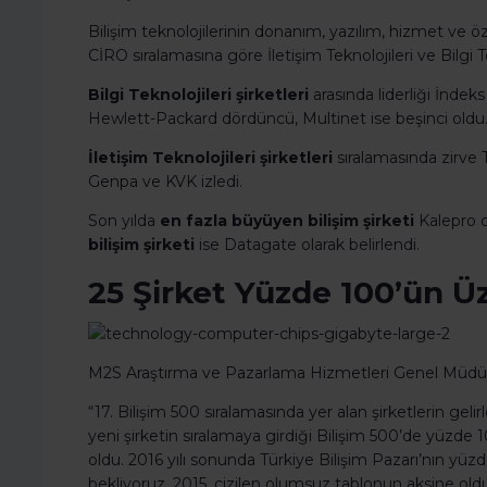
Bilişim teknolojilerinin donanım, yazılım, hizmet ve özel
CİRO sıralamasına göre İletişim Teknolojileri ve Bilgi Tek
Bilgi Teknolojileri şirketleri
arasında liderliği İndeks
Hewlett-Packard dördüncü, Multinet ise beşinci oldu
İletişim Teknolojileri şirketleri
sıralamasında zirve 
Genpa ve KVK izledi.
Son yılda
en fazla büyüyen bilişim şirketi
Kalepro o
bilişim şirketi
ise Datagate olarak belirlendi.
25 Şirket Yüzde 100’ün 
M2S Araştırma ve Pazarlama Hizmetleri Genel Müdürü Öz
“17. Bilişim 500 sıralamasında yer alan şirketlerin geli
yeni şirketin sıralamaya girdiği Bilişim 500’de yüzde
oldu. 2016 yılı sonunda Türkiye Bilişim Pazarı’nın yüz
bekliyoruz. 2015, çizilen olumsuz tablonun aksine oldu