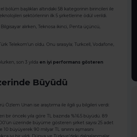
 bölüm başlıkları altındaki 58 kategorinin birincileri ile
nolojileri sektörlerinin ilk 5 şirketlerine ödül verildi.
 Bilgisayar alırken, Teknosa ikinci, Penta üçüncü,
.
Türk Telekom’un oldu. Onu sırasıyla; Turkcell, Vodafone,
lurken, son 3 yılda
en iyi performans gösteren
Üzerinde Büyüdü
lem Unan ise araştırma ile ilgili şu bilgileri verdi:
rleri bir önceki yıla göre TL bazında %16.5 büyüdü. 89
 100’ün üzerinde büyüme gösteren şirket sayısı 25 adet
de 10 büyüyerek 90 milyar TL sınırını aşmasını
kça iyi bir yıldı. Dünya ve Türkiye’deki dalgalanmalar