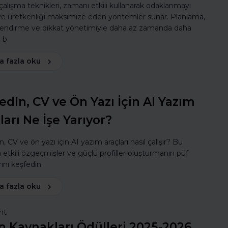
 çalışma teknikleri, zamanı etkili kullanarak odaklanmayı
 ve üretkenliği maksimize eden yöntemler sunar. Planlama,
lendirme ve dikkat yönetimiyle daha az zamanda daha
ı b
a fazla oku
edIn, CV ve Ön Yazı İçin AI Yazım
ları Ne İşe Yarıyor?
, CV ve ön yazı için AI yazım araçları nasıl çalışır? Bu
a etkili özgeçmişler ve güçlü profiller oluşturmanın püf
ını keşfedin.
a fazla oku
nt
n Kaynakları Ödülleri 2025-2026