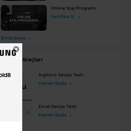
Online Staj Programı
Sertifika Al
Şimdi Başla
Kariyer Araçları
İngilizce Seviye Testi
Hemen Başla
Excel Seviye Testi
Hemen Başla