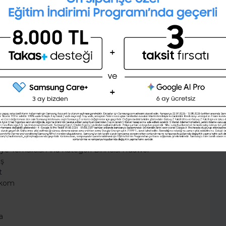
İngilizce seviyeni öğrenmek
om
Turknet
ister misin ?
incisi KoçSistem
(A1,A2,B1,B2,C1,C2)
egori Birincisi Biotekno
incisi Softtech
iye Temsilcisi Yazılım Alt Kategori Birincisi SAP
si Netaş
Şimdi değil
Evet
rincisi Karel
kiye Temsilcisi Donanım Alt Kategori Birincisi Telpa
cisi Netaş
isi KoçSistem
kiye Temsilcisi Hizmet Alt Kategori Birincisi SAP
arel
kiye Temsilcisi Ana Kategori Birincisi Huawei
aş
t
lekom
a