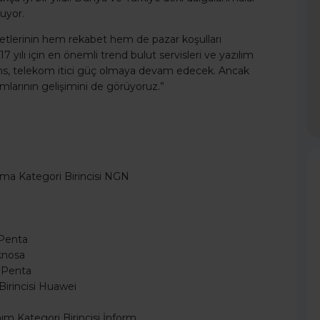
uyor.
rketlerinin hem rekabet hem de pazar koşulları
7 yılı için en önemli trend bulut servisleri ve yazılım
nans, telekom itici güç olmaya devam edecek. Ancak
ımlarının gelişimini de görüyoruz.”
ma Kategori Birincisi NGN
 Penta
eknosa
i Penta
irincisi Huawei
nım Kategori Birincisi İnform