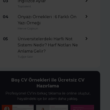
03
İngilizce Aylar
Toptalent
04
Önyazı Örnekleri : 6 Farklı Ön
Yazı Örneği
Merve Coşkun
05
Üniversitelerdeki Harfli Not
Sistemi Nedir? Harf Notları Ne
Anlama Gelir?
Tuğçe Salır
Boş CV Örnekleri ile Ücretsiz CV
Hazırlama
Profesyonel CV’ini birkaç tıklama ile online oluştur,
hayalindeki işe bir adım daha yaklaş.