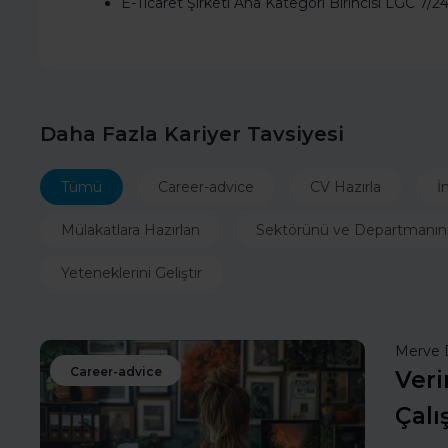
E-Ticaret Şirketi Ana Kategori Birincisi LGC 7/2
Daha Fazla Kariyer Tavsiyesi
Tümü
Career-advice
CV Hazırla
İ
Mülakatlara Hazırlan
Sektörünü ve Departmanın
Yeteneklerini Geliştir
Merve 
Career-advice
Veri
Çalı