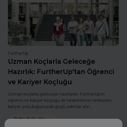
FurtherUp
Uzman Koçlarla Geleceğe
Hazırlık: FurtherUp'tan Öğrenci
ve Kariyer Koçluğu
Uzman koçlarla geleceğe hazırlanın. FurtherUp’ın
öğrenci ve kariyer koçluğu ile hedeflerinizi netleştirin,
kariyer yolculuğunuzda güçlü adımlar atın.
Daha fazla oku