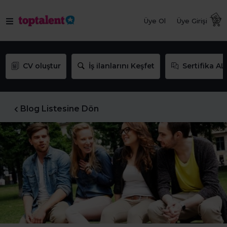
Üye Ol
Üye Girişi
CV oluştur
İş ilanlarını Keşfet
Sertifika AL
Blog Listesine Dön