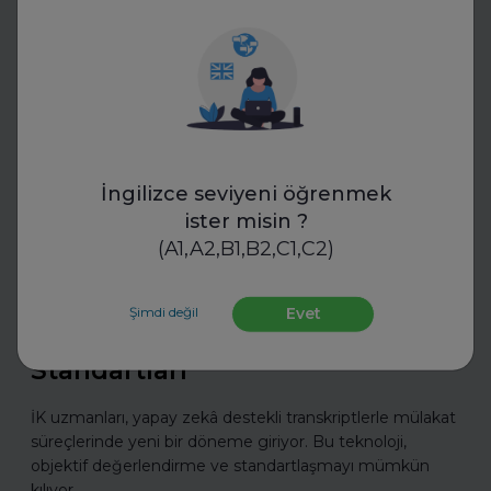
Mülakatlara Hazırlan
İngilizce seviyeni öğrenmek
ister misin ?
(A1,A2,B1,B2,C1,C2)
Transkriptor
İK Mülakatlarında Yeni Dönem:
Şimdi değil
Evet
Yapay Zekâ ile Transkript
Standartları
İK uzmanları, yapay zekâ destekli transkriptlerle mülakat
süreçlerinde yeni bir döneme giriyor. Bu teknoloji,
objektif değerlendirme ve standartlaşmayı mümkün
kılıyor.