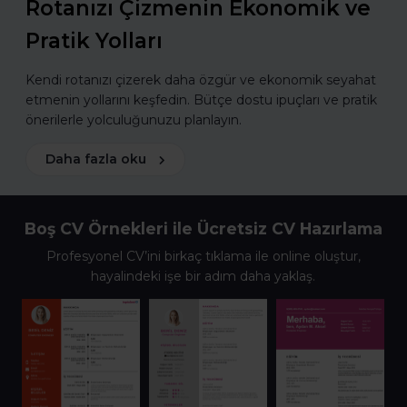
Rotanızı Çizmenin Ekonomik ve
Pratik Yolları
Kendi rotanızı çizerek daha özgür ve ekonomik seyahat
etmenin yollarını keşfedin. Bütçe dostu ipuçları ve pratik
önerilerle yolculuğunuzu planlayın.
Daha fazla oku
Boş CV Örnekleri ile Ücretsiz CV Hazırlama
Profesyonel CV’ini birkaç tıklama ile online oluştur,
hayalindeki işe bir adım daha yaklaş.