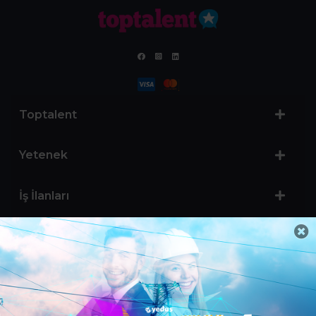
Toptalent
Yetenek
İş İlanları
Sertifika Programları
Yetenek Testleri