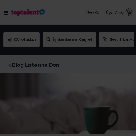
Üye Ol
Üye Girişi
CV oluştur
İş ilanlarını Keşfet
Sertifika AL
Blog Listesine Dön