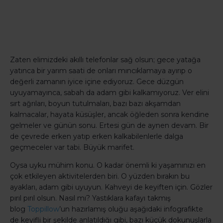
Zaten elimizdeki akıllı telefonlar sağ olsun; gece yatağa
yatınca bir yarım saati de onları mıncıklamaya ayırıp o
değerli zamanın iyice içine ediyoruz. Gece düzgün
uyuyamayınca, sabah da adam gibi kalkamıyoruz. Ver elini
sırt ağrıları, boyun tutulmaları, bazı bazı akşamdan
kalmacalar, hayata küsüşler, ancak öğleden sonra kendine
gelmeler ve günün sonu. Ertesi gün de aynen devam. Bir
de çevrede erken yatıp erken kalkabilenlerle dalga
geçmeceler var tabi. Büyük marifet.
Oysa uyku mühim konu. O kadar önemli ki yaşamınızı en
çok etkileyen aktivitelerden biri. O yüzden bırakın bu
ayakları, adam gibi uyuyun. Kahveyi de keyiften için. Gözler
pırıl pırıl olsun. Nasıl mı? Yastıklara kafayı takmış
blog
Toppillow
’un hazırlamış oluğu aşağıdaki infografikte
de keyifli bir şekilde anlatıldığı gibi, bazı küçük dokunuşlarla