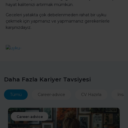
hayat kalitenizi artırmak mümkün.
Geceleri yatakta çok debelenmeden rahat bir uyku
çekmek için yapmanız ve yapmamanız gerekenlerle
karşınızdayız.
Daha Fazla Kariyer Tavsiyesi
Tümü
Career-advice
CV Hazırla
İnsan
Career-advice