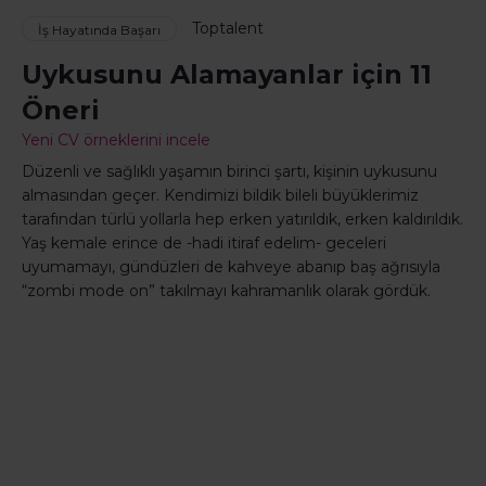
Toptalent
İş Hayatında Başarı
Uykusunu Alamayanlar için 11
Öneri
Yeni CV örneklerini incele
Düzenli ve sağlıklı yaşamın birinci şartı, kişinin uykusunu
almasından geçer. Kendimizi bildik bileli büyüklerimiz
tarafından türlü yollarla hep erken yatırıldık, erken kaldırıldık.
Yaş kemale erince de -hadi itiraf edelim- geceleri
uyumamayı, gündüzleri de kahveye abanıp baş ağrısıyla
“zombi mode on” takılmayı kahramanlık olarak gördük.