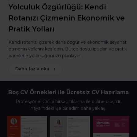
Yolculuk Özgürlüğü: Kendi
Rotanızı Çizmenin Ekonomik ve
Pratik Yolları
Kendi rotanızı çizerek daha özgür ve ekonomik seyahat
etmenin yollarını keşfedin. Bütçe dostu ipuçları ve pratik
önerilerle yolculuğunuzu planlayın.
Daha fazla oku
Boş CV Örnekleri ile Ücretsiz CV Hazırlama
Profesyonel CV’ini birkaç tıklama ile online oluştur,
hayalindeki işe bir adım daha yaklaş.