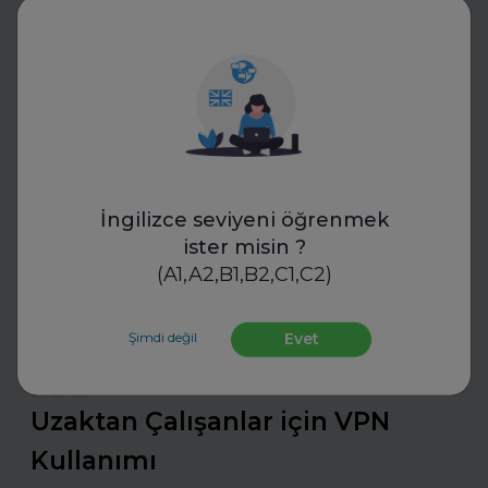
süreçlerinde yeni bir döneme giriyor. Bu teknoloji,
objektif değerlendirme ve standartlaşmayı mümkün
kılıyor.
Daha fazla oku
Sektörünü ve Departmanını Seç
İngilizce seviyeni öğrenmek
ister misin ?
(A1,A2,B1,B2,C1,C2)
Şimdi değil
Evet
VeePN
Uzaktan Çalışanlar için VPN
Kullanımı