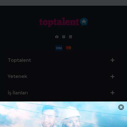
Toptalent
Yetenek
İş İlanları
Sertifika Programları
Yetenek Testleri