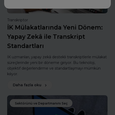
Transkriptor
İK Mülakatlarında Yeni Dönem:
Yapay Zekâ ile Transkript
Standartları
İK uzmanları, yapay zekâ destekli transkriptlerle mülakat
süreçlerinde yeni bir döneme giriyor. Bu teknoloji,
objektif değerlendirme ve standartlaşmayı mümkün
kılıyor.
Daha fazla oku
Sektörünü ve Departmanını Seç