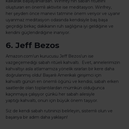
kalkarak başlayanlardan. Winfrey’nin sabah ritüelini
oluşturan en önemli aktivite ise meditasyon. Winfrey,
her şeyden önce manevi tatmine önem veriyor ve uyanır
uyanmaz meditasyon odasında kendisiyle baş başa
geçirdiği birkaç dakikanın ruh sağlığına iyi geldiğine ve
kendini güçlendirdiğine inanıyor.
6. Jeff Bezos
Amazon.com’un kurucusu Jeff Bezos’un ise
vazgeçemediği sabah ritüeli kahvaltı. Evet, annelerimizin
kahvaltıyı asla atlamamıza yönelik ısrarları bir kere daha
doğrulanmış oldu! Başarılı Amerikalı girişimci için
kahvaltı günün en önemli öğünü ve kendisi, sabah erken
saatlerde olan toplantılardan mümkün olduğunca
kaçınmaya çalışıyor çünkü her sabah ailesiyle
yaptığı kahvaltı, onun için büyük önem taşıyor.
Siz de kendi sabah rutininizi belirleyin, sistemli olun ve
başarıya bir adım daha yaklaşın!