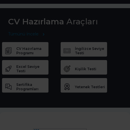
CV Hazırlama
Araçları
Tümünü İncele
CV Hazırlama
İngilizce Seviye
Programı
Testi
Excel Seviye
Kişilik Testi
Testi
Sertifika
Yetenek Testleri
Programları