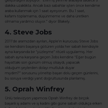
geliştirdiğini söylüyor. “Evim iş yerime arabayla sadece 5
dakika uzaklıkta. Ancak bazı sabahlar işten önce kendime
araba kullanmak için 1 saat ayırıyorum. Bu 1 saat,
kafamı toplamama, düşünmeme ve daha üretken
olmama yardımcı oluyor.” diyor Blakely.
4. Steve Jobs
2011’de aramızdan ayrılan, Apple’ın kurucusu Steve Jobs
ise kendisini başarıya götüren yolda her sabah kendisiyle
ayna karşısında bir “yüzleşme” ritüeli uygularmış. Her
sabah ayna karşısına geçen Jobs kendine “Eğer bugün
hayattaki son günüm olmuş olsaydı, yapacak
olduğum şeylerden dolayı mutluluk duyar
mıydım?” sorusunu yöneltip başarı dolu geçen günlerini,
bu soruya verdiği yanıt doğrultusunda planlamış.
5. Oprah Winfrey
Ünlü televizyon yapımcısı Oprah Winfrey de birçok
başarılı iş adamı ve iş kadını gibi güne sabah oldukça erken