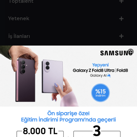
Toptalent
Yetenek
İş İlanları
Sertifika Programları
Yetenek Testleri
İşveren