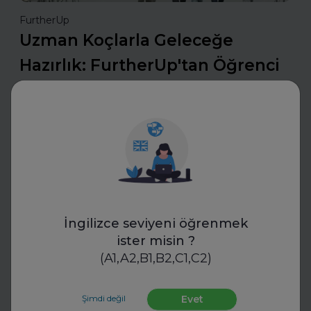
FurtherUp
Uzman Koçlarla Geleceğe
Hazırlık: FurtherUp'tan Öğrenci
ve Kariyer Koçluğu
Uzman koçlarla geleceğe hazırlanın. FurtherUp’ın
öğrenci ve kariyer koçluğu ile hedeflerinizi netleştirin,
kariyer yolculuğunuzda güçlü adımlar atın.
Daha fazla oku
İngilizce seviyeni öğrenmek
Mülakatlara Hazırlan
ister misin ?
(A1,A2,B1,B2,C1,C2)
Şimdi değil
Evet