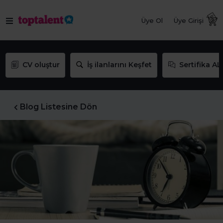
Üye Ol
Üye Girişi
CV oluştur
İş ilanlarını Keşfet
Sertifika AL
Blog Listesine Dön