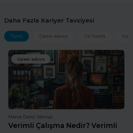
Daha Fazla Kariyer Tavsiyesi
Tümü
Career-advice
CV Hazırla
İnsan
Career-advice
Merve Deniz Tahmaz
Verimli Çalışma Nedir? Verimli