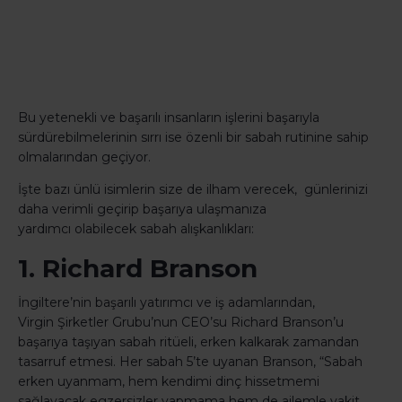
Bu yetenekli ve başarılı insanların işlerini başarıyla
sürdürebilmelerinin sırrı ise özenli bir sabah rutinine sahip
olmalarından geçiyor.
İşte bazı ünlü isimlerin size de ilham verecek, günlerinizi
daha verimli geçirip başarıya ulaşmanıza
yardımcı olabilecek sabah alışkanlıkları:
1. Richard Branson
İngiltere’nin başarılı yatırımcı ve iş adamlarından,
Virgin Şirketler Grubu’nun CEO’su Richard Branson’u
başarıya taşıyan sabah ritüeli, erken kalkarak zamandan
tasarruf etmesi. Her sabah 5’te uyanan Branson, “Sabah
erken uyanmam, hem kendimi dinç hissetmemi
sağlayacak egzersizler yapmama hem de ailemle vakit