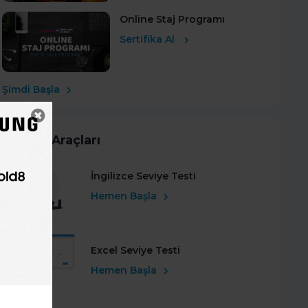
Online Staj Programı
Sertifika Al
Şimdi Başla
Kariyer Araçları
İngilizce Seviye Testi
Hemen Başla
Excel Seviye Testi
Hemen Başla