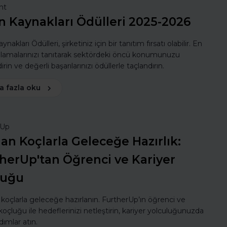
nt
n Kaynakları Ödülleri 2025-2026
ynakları Ödülleri, şirketiniz için bir tanıtım fırsatı olabilir. En
ulamalarınızı tanıtarak sektördeki öncü konumunuzu
rin ve değerli başarılarınızı ödüllerle taçlandırın.
a fazla oku
rUp
n Koçlarla Geleceğe Hazırlık:
herUp'tan Öğrenci ve Kariyer
luğu
oçlarla geleceğe hazırlanın. FurtherUp’ın öğrenci ve
koçluğu ile hedeflerinizi netleştirin, kariyer yolculuğunuzda
dımlar atın.