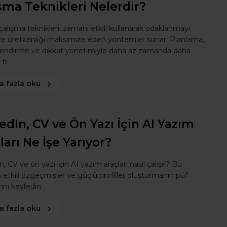
şma Teknikleri Nelerdir?
 çalışma teknikleri, zamanı etkili kullanarak odaklanmayı
 ve üretkenliği maksimize eden yöntemler sunar. Planlama,
lendirme ve dikkat yönetimiyle daha az zamanda daha
ı b
a fazla oku
edIn, CV ve Ön Yazı İçin AI Yazım
ları Ne İşe Yarıyor?
, CV ve ön yazı için AI yazım araçları nasıl çalışır? Bu
a etkili özgeçmişler ve güçlü profiller oluşturmanın püf
ını keşfedin.
a fazla oku