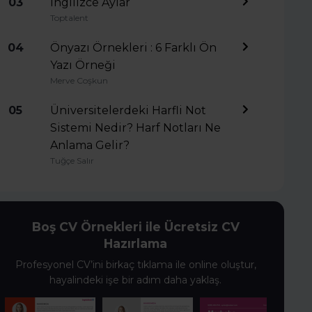
03
İngilizce Aylar
Toptalent
04
Önyazı Örnekleri : 6 Farklı Ön
Yazı Örneği
Merve Coşkun
05
Üniversitelerdeki Harfli Not
Sistemi Nedir? Harf Notları Ne
Anlama Gelir?
Tuğçe Salır
Boş CV Örnekleri ile Ücretsiz CV
Hazırlama
Profesyonel CV’ini birkaç tıklama ile online oluştur,
hayalindeki işe bir adım daha yaklaş.