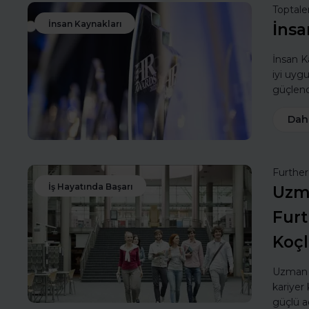
Toptale
İnsan Kaynakları
İnsa
İnsan Ka
iyi uyg
güçlendi
Dah
Furthe
İş Hayatında Başarı
Uzma
Furt
Koç
Uzman k
kariyer 
güçlü a