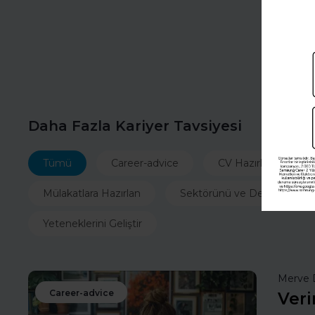
Daha Fazla Kariyer Tavsiyesi
Tümü
Career-advice
CV Hazırla
İ
Mülakatlara Hazırlan
Sektörünü ve Departmanın
Yeteneklerini Geliştir
Merve 
Career-advice
Veri