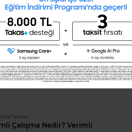
İngilizce seviyeni öğrenmek
ister misin ?
(A1,A2,B1,B2,C1,C2)
Şimdi değil
Evet
nsan Kaynakları
İş Hayatında Başarı
ı Seç
Şirketleri Keşfet
Deniz Tahmaz
mli Çalışma Nedir? Verimli