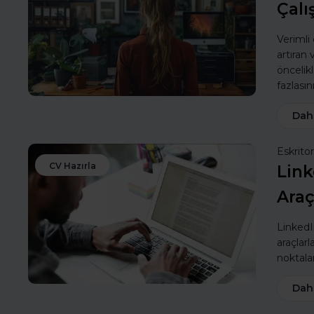
Çalı
Verimli
artıran
öncelik
fazlasın
Dah
Eskritor
CV Hazırla
Link
Araç
LinkedIn
araçlarl
noktalar
Dah