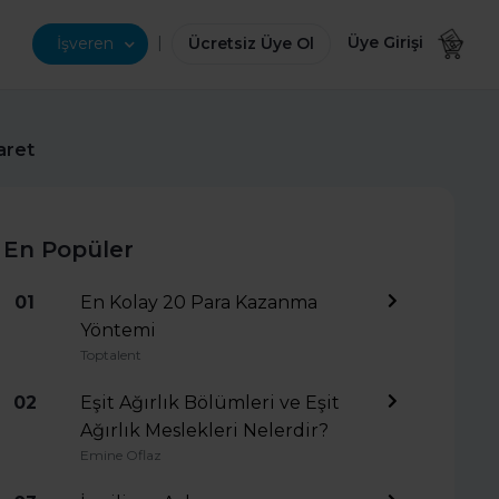
|
Üye Girişi
İşveren
Ücretsiz Üye Ol
aret
En Popüler
01
En Kolay 20 Para Kazanma
Yöntemi
Toptalent
02
Eşit Ağırlık Bölümleri ve Eşit
Ağırlık Meslekleri Nelerdir?
Emine Oflaz