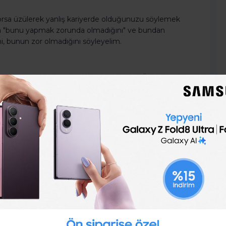
uyorsa üzülerek yanlış kariyerde olduğunuzu söylemek
a "bunu yapmak zorunda olmadığını" ve bundan
i, bunun zor olmadığını söyleyelim.
 yapın. Kendinize sorun, Asıl kimliğiniz ne? Özünüz ne?
n şey ne? Sizi gerçekten ne mutlu eder?
aha çok elimizde olan iş seçeneklerine veya para
 Kendi esas motivasyon kaynağımızın ne olduğunu
riniz ve yeteneklerinizi değerlendirin. İnanın yeni bir
e siz de şaşıracaksınız.
niz birkaç alanda daralttığınızda, bu sektörlerdeki
n, gerekirse görüşmeler yapın. Bu olası yeni yönler
rektiğini öğrenin. Hangi becerileri gerektiriyor veya
ilgisini edinin. Belki de yalnızca bir iki dersle,
bilirsiniz.