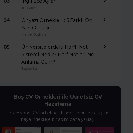
03
İngilizce Aylar
Toptalent
04
Önyazı Örnekleri : 6 Farklı Ön
Yazı Örneği
Merve Coşkun
05
Üniversitelerdeki Harfli Not
Sistemi Nedir? Harf Notları Ne
Anlama Gelir?
Tuğçe Salır
Boş CV Örnekleri ile Ücretsiz CV
Hazırlama
Profesyonel CV’ini birkaç tıklama ile online oluştur,
hayalindeki işe bir adım daha yaklaş.