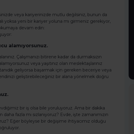
 işinizde veya kariyerinizde mutlu değilsiniz, bunun da
kalı yoksa yeni bir kariyer yoluna mı girmeniz gerekiyor,
 okumaya devam edin:
uşuyor:
nucu alamıyorsunuz.
alanınız. Çalışmanızı bitirene kadar da durmaksızın
alamıyorsunuz veya yaşıtınız olan meslektaşlarınız
tanıdık geliyorsa başarmak için gereken beceriye veya
nizi geliştirebileceğiniz bir alana yönelmek doğru
nuz.
evdiğimiz bir iş olsa bile yoruluyoruz. Ama bir dakika
n daha fazla mı sızlanıyoruz? Evde, işte zamanımızın
yoruz? Eğer böyleyse bir değişime ihtiyacımız olduğu
oğruluyor.