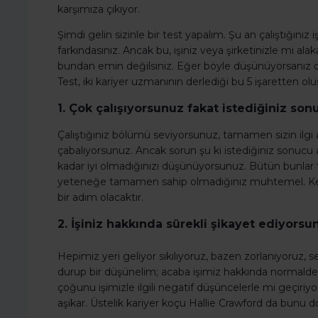
karşımıza çıkıyor.
Şimdi gelin sizinle bir test yapalım. Şu an çalıştığınız
farkındasınız. Ancak bu, işiniz veya şirketinizle mi ala
bundan emin değilsiniz. Eğer böyle düşünüyorsanız
Test, iki kariyer uzmanının derlediği bu 5 işaretten ol
1. Çok çalışıyorsunuz fakat istediğiniz so
Çalıştığınız bölümü seviyorsunuz, tamamen sizin ilgi 
çabalıyorsunuz. Ancak sorun şu ki istediğiniz sonucu 
kadar iyi olmadığınızı düşünüyorsunuz. Bütün bunlar 
yeteneğe tamamen sahip olmadığınız muhtemel. Kendi
bir adım olacaktır.
2. İşiniz hakkında sürekli şikayet ediyorsu
Hepimiz yeri geliyor sıkılıyoruz, bazen zorlanıyoruz, s
durup bir düşünelim; acaba işimiz hakkında normalde
çoğunu işimizle ilgili negatif düşüncelerle mi geçiri
aşikar. Üstelik kariyer koçu Hallie Crawford da bunu d