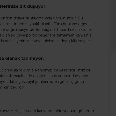
irlerinize zıt düşüyor.
iğinden dolayı bir şirkette çalışıyorsunuzdur. Bu
ya prestijinden kaynaklı olabilir. Tüm bunların dışında
size doğru kariyerde ilerlediğinizi hissettiren faktörler
deki ahlaki veya politik değerlere tamamen karşısınız,
da da kariyerinizde veya işinizdeki değişiklik ihtiyacı
za olanak tanımıyor.
üçleri kullandığımız, kendimizi geliştirebildiğimiz bir
izi kullanarak elde ettiğimiz başarı, ardından diğer
er, daha çok zayıf yönlerimizle ilgili bir iş gücü
 için değildir.
sınız. Açıkçası yanlış kariyerde olduğunuzu gösteren