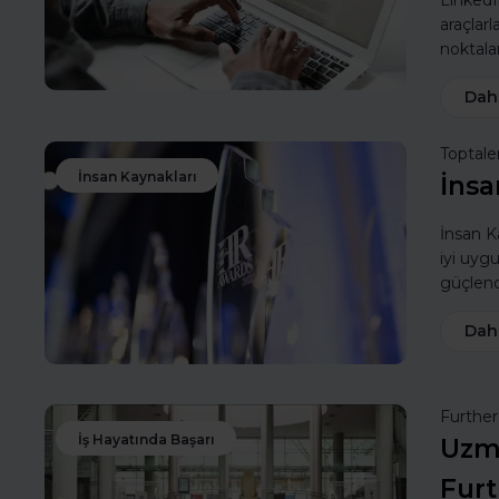
LinkedIn
araçlarl
noktalar
Dah
Toptale
İnsan Kaynakları
İnsa
İnsan Ka
iyi uyg
güçlendi
Dah
Furthe
İş Hayatında Başarı
Uzma
Furt