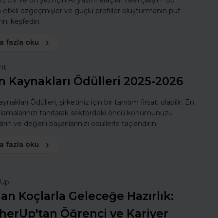
, CV ve ön yazı için AI yazım araçları nasıl çalışır? Bu
a etkili özgeçmişler ve güçlü profiller oluşturmanın püf
ını keşfedin.
a fazla oku
nt
n Kaynakları Ödülleri 2025-2026
ynakları Ödülleri, şirketiniz için bir tanıtım fırsatı olabilir. En
ulamalarınızı tanıtarak sektördeki öncü konumunuzu
rin ve değerli başarılarınızı ödüllerle taçlandırın.
a fazla oku
rUp
n Koçlarla Geleceğe Hazırlık:
herUp'tan Öğrenci ve Kariyer