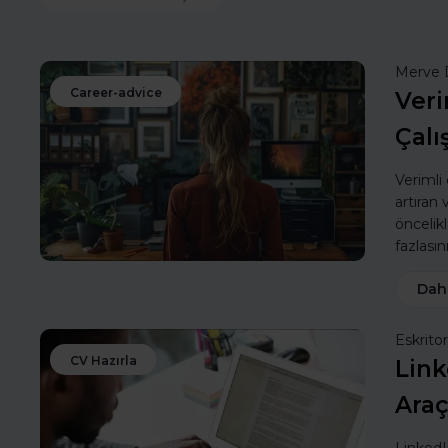
Merve 
Career-advice
Veri
Çalı
Verimli
artıran
öncelik
fazlasın
Dah
Eskritor
CV Hazırla
Link
Araç