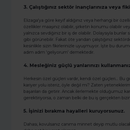
3. Çalıştığınız sektör inançlarınıza veya fik
Elizaga'ya göre keyif aldığınız veya herhangi bir özell
özellikler maaşınız olabilir, şirketin konumu olabilir ve
yalnızca sevdiğiniz bir iş de olabilir. Dolaysıyla bunlar 
gibi görünebilir. Fakat öte yandan çalıştığınız sektör
kesinlikle sizin fikirlerinizle uyuşmuyor. İşte bu durum
adım adım 'geliyorum' demektedir.
4. Mesleğiniz güçlü yanlarınızı kullanmanı
Herkesin özel güçleri vardır, kendi özel güçleri... Bu g
kariyer yolu isteriz, öyle değil mi? Zaten yeteneklerim
başarıları da getirir. Ancak ilerlemekte olduğumuz kariy
gerektiriyorsa, o zaman belki de bu iş gerçekten bizim
5. İşinizi bırakma hayalleri kuruyorsunuz.
Dahası, kovulsanız canıma minnet deyip mutlu olacak