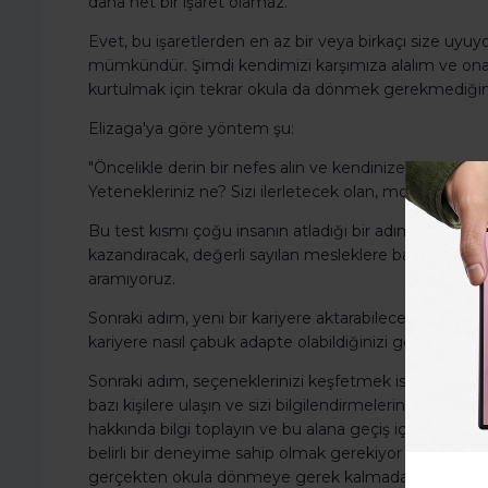
daha net bir işaret olamaz.
Evet, bu işaretlerden en az bir veya birkaçı size uy
mümkündür. Şimdi kendimizi karşımıza alalım ve on
kurtulmak için tekrar okula da dönmek gerekmediğin
Elizaga'ya göre yöntem şu:
"Öncelikle derin bir nefes alın ve kendinize bir anket
Yetenekleriniz ne? Sizi ilerletecek olan, motive ede
Bu test kısmı çoğu insanın atladığı bir adım. Çünkü d
kazandıracak, değerli sayılan mesleklere bakıyoruz.
aramıyoruz.
Sonraki adım, yeni bir kariyere aktarabileceğiniz güçle
kariyere nasıl çabuk adapte olabildiğinizi gördüğünüzd
Sonraki adım, seçeneklerinizi keşfetmek isteyebileceği
bazı kişilere ulaşın ve sizi bilgilendirmelerini rica edi
hakkında bilgi toplayın ve bu alana geçiş için neler ge
belirli bir deneyime sahip olmak gerekiyor mu, bunların b
gerçekten okula dönmeye gerek kalmadan açığı kapata