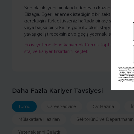
Son olarak, yeni bir alanda deneyim kazanmak için 
Elizaga. Eğer ilerlemek istediğiniz bir sektör varsa,
gerektiğini fark ettiyseniz haftada birkaç saatinizi v
veya başka bir şirkette gönüllü olun, staj yapma imk
yavaş geliştireceksiniz ve geçiş yapmak istediğiniz y
En iyi yeteneklerin kariyer platformu
toptalent.co
'ya 
staj ve kariyer fırsatlarını keşfet.
Daha Fazla Kariyer Tavsiyesi
Tümü
Career-advice
CV Hazırla
İ
Mülakatlara Hazırlan
Sektörünü ve Departmanın
Yeteneklerini Geliştir