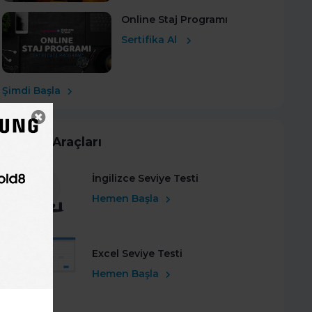
Online Staj Programı
Sertifika Al
Şimdi Başla
Kariyer Araçları
İngilizce Seviye Testi
Hemen Başla
Excel Seviye Testi
Hemen Başla