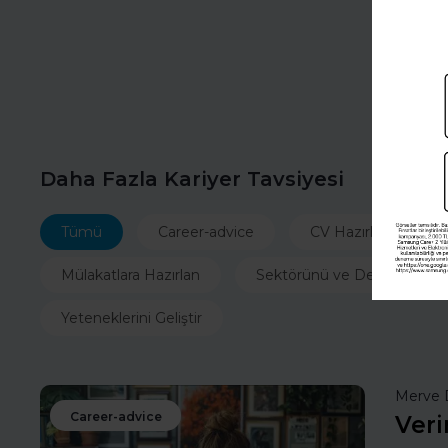
Daha Fazla Kariyer Tavsiyesi
Tümü
Career-advice
CV Hazırla
İ
Mülakatlara Hazırlan
Sektörünü ve Departmanın
Yeteneklerini Geliştir
Merve 
Career-advice
Veri