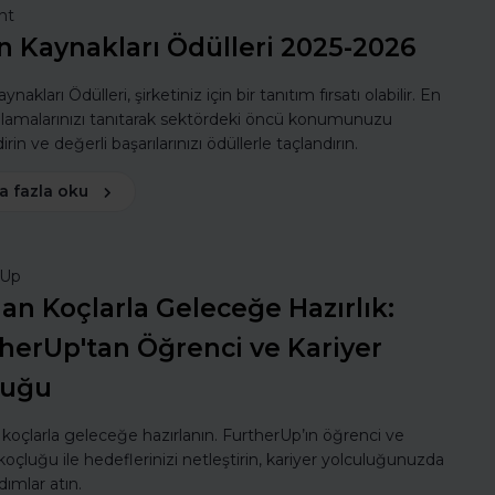
nt
n Kaynakları Ödülleri 2025-2026
ynakları Ödülleri, şirketiniz için bir tanıtım fırsatı olabilir. En
ulamalarınızı tanıtarak sektördeki öncü konumunuzu
rin ve değerli başarılarınızı ödüllerle taçlandırın.
a fazla oku
rUp
n Koçlarla Geleceğe Hazırlık:
herUp'tan Öğrenci ve Kariyer
luğu
oçlarla geleceğe hazırlanın. FurtherUp’ın öğrenci ve
koçluğu ile hedeflerinizi netleştirin, kariyer yolculuğunuzda
dımlar atın.