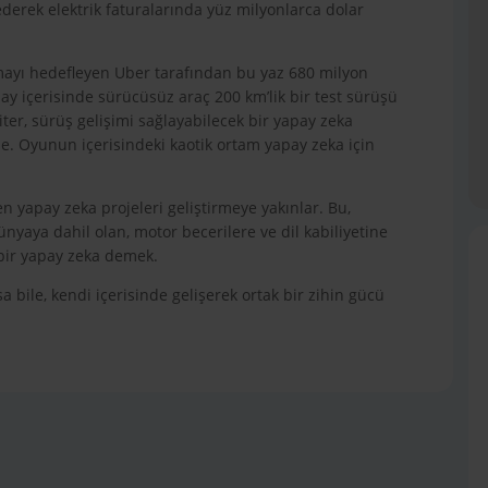
ederek elektrik faturalarında yüz milyonlarca dolar
mayı hedefleyen Uber tarafından bu yaz 680 milyon
z ay içerisinde sürücüsüz araç 200 km’lik bir test sürüşü
iter, sürüş gelişimi sağlayabilecek bir yapay zeka
ile. Oyunun içerisindeki kaotik ortam yapay zeka için
 yapay zeka projeleri geliştirmeye yakınlar. Bu,
ünyaya dahil olan, motor becerilere ve dil kabiliyetine
 bir yapay zeka demek.
bile, kendi içerisinde gelişerek ortak bir zihin gücü