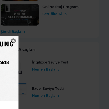
Online Staj Programı
Sertifika Al
Şimdi Başla
Kariyer Araçları
İngilizce Seviye Testi
Hemen Başla
Excel Seviye Testi
Hemen Başla