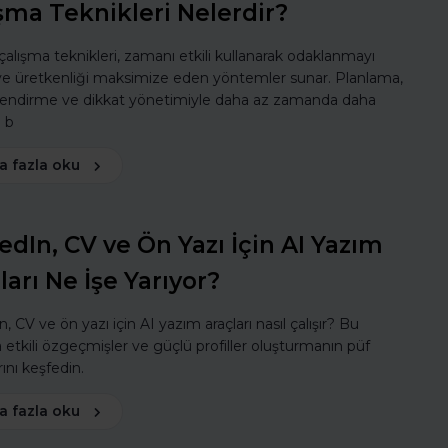
şma Teknikleri Nelerdir?
 çalışma teknikleri, zamanı etkili kullanarak odaklanmayı
 ve üretkenliği maksimize eden yöntemler sunar. Planlama,
lendirme ve dikkat yönetimiyle daha az zamanda daha
ı b
a fazla oku
edIn, CV ve Ön Yazı İçin AI Yazım
ları Ne İşe Yarıyor?
, CV ve ön yazı için AI yazım araçları nasıl çalışır? Bu
a etkili özgeçmişler ve güçlü profiller oluşturmanın püf
ını keşfedin.
a fazla oku