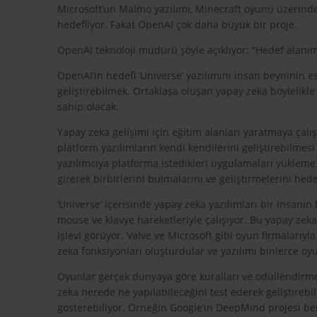
Microsoft’un Malmo yazılımı, Minecraft oyunu üzerinde
hedefliyor. Fakat OpenAI çok daha büyük bir proje.
OpenAI teknoloji müdürü şöyle açıklıyor: “Hedef alanımız
OpenAI’ın hedefi ‘Universe’ yazılımını insan beyninin 
geliştirebilmek. Ortaklaşa oluşan yapay zeka böylelikle
sahip olacak.
Yapay zeka gelişimi için eğitim alanları yaratmaya çalı
platform yazılımların kendi kendilerini geliştirebilmesi
yazılımcıya platforma istedikleri uygulamaları yükleme 
girerek birbirlerini bulmalarını ve geliştirmelerini hede
‘Universe’ içerisinde yapay zeka yazılımları bir insanın
mouse ve klavye hareketleriyle çalışıyor. Bu yapay zeka 
işlevi görüyor. Valve ve Microsoft gibi oyun firmalarıyl
zeka fonksiyonları oluşturdular ve yazılımı binlerce oy
Oyunlar gerçek dünyaya göre kuralları ve ödüllendirme
zeka nerede ne yapılabileceğini test ederek geliştirebi
gösterebiliyor. Örneğin Google’ın DeepMind projesi benz