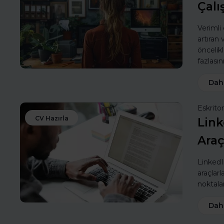
Çalı
Verimli
artıran
öncelik
fazlasın
Dah
Eskritor
CV Hazırla
Link
Araç
LinkedIn
araçlarl
noktalar
Dah