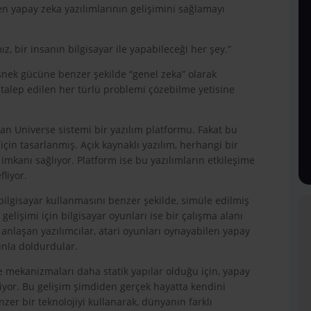
n yapay zeka yazılımlarının gelişimini sağlamayı
, bir insanın bilgisayar ile yapabileceği her şey.”
esnek gücüne benzer şekilde “genel zeka” olarak
 talep edilen her türlü problemi çözebilme yetisine
şan Universe sistemi bir yazılım platformu. Fakat bu
 için tasarlanmış. Açık kaynaklı yazılım, herhangi bir
imkanı sağlıyor. Platform ise bu yazılımların etkileşime
fliyor.
 bilgisayar kullanmasını benzer şekilde, simüle edilmiş
gelişimi için bilgisayar oyunları ise bir çalışma alanı
a anlaşan yazılımcılar, atari oyunları oynayabilen yapay
unla doldurdular.
 mekanizmaları daha statik yapılar olduğu için, yapay
liyor. Bu gelişim şimdiden gerçek hayatta kendini
er bir teknolojiyi kullanarak, dünyanın farklı