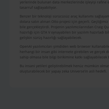
yerlerinde bulunan data merkezlerinde işleyişi rafine 
tasarruf sağlayabiliyor.
Benzer bir teknoloji sürücüsüz araç kullanımı sağlaya
dolara satın alınan Otto projesi için geçerli. Geçtiğimi
bile gerçekleştirdi. Projenin yazılımcılarından Craig Qu
hazırlığı için GTA V oynayabilen bir yazılım hazırladı b
gelişkin sürüş hazırlığı sağlayabilecek.
OpenAI yazılımcıları şimdiden web browser kullanabilen
herhangi bir insan gibi internete girebilen ve gerçek d
sahip olmasa bile bilgi birikimine katkı sağlayabilecek
Bu insani yetileri geliştirebilmek henüz mümkün olmasa 
oluşturabilecek bir yapay zeka Universe’in asli hedefi.