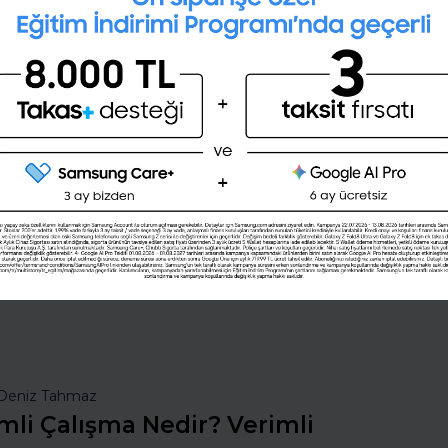
28 günlük kişisel gelişim planını
oluşturmak ister misin ?
Şimdi değil
Evet
nsan Kaynakları
İş Hayatında Başarı
ı Seç
Şirketleri Keşfet
Deniz Tahmaz
mli Çalışma Nedir? Verimli