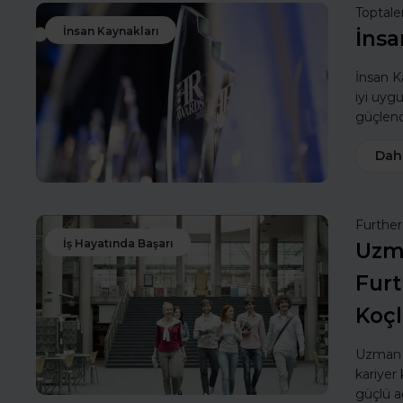
Toptale
İnsan Kaynakları
İnsa
İnsan Ka
iyi uyg
güçlendi
Dah
Furthe
İş Hayatında Başarı
Uzma
Furt
Koç
Uzman k
kariyer 
güçlü a