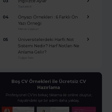
03
İngilizce Aylar
Toptalent
04
Önyazı Örnekleri : 6 Farklı Ön
Yazı Örneği
Merve Coşkun
05
Üniversitelerdeki Harfli Not
Sistemi Nedir? Harf Notları Ne
Anlama Gelir?
Tuğçe Salır
Boş CV Örnekleri ile Ücretsiz CV
Hazırlama
Profesyonel CV’ini birkaç tıklama ile online oluştur,
hayalindeki işe bir adım daha yaklaş.