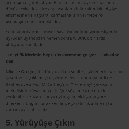
artırdığına işaret ediyor. Bilim insanları, uyku esnasında
düşük seviyedeki stresin; insanların bilinçaltındaki bilgiye
erişmesine ve bağlantı kurmasına izin vermede rol
oynadığını öne sürmektedir.
Yeni bir araştırma, araştırmaya katılanların yaratıcılığında
uykudan uyandıktan hemen sonra % 30’luk bir artış
olduğunu kanıtladı.
“En iyi fikirlerimin hepsi rüyalarımdan geliyor.” Salvador
Dali
Nike ve Google gibi dünyadaki en yenilikçi şirketlerin bazıları
iş yerinde uyuklamayı teşvik etmekte… Bununla birlikte
Beatles üyesi Paul McCartney’nin “Yesterday” şarkısının
melodisinin rüyasında geldiğini söylemesi de örnek
verilebilir. 17 Mart Dünya uyku günü olduğuna göre
dilerseniz bugün, biraz kendinize yaratıcılık adına uyku
zamanı ayırabilirsiniz.
5. Yürüyüşe Çıkın