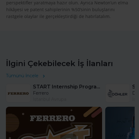
perspektifler yaratmaya hazır olun. Ayrıca Newton’un elma
hikâyesi ve patent sahiplerinin %50’sinin buluşlarını
rastgele olaylar ile gerçekleştirdiği de hatırlatalım.
İlgini Çekebilecek İş İlanları
Tümünü İncele
START Internship Program (Sales) - Istanbul
Sa
Ferrero
DÖ
İstanbul Avrupa
İst