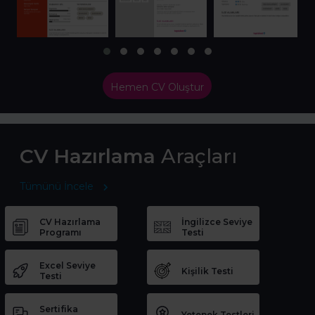
Hemen CV Oluştur
CV Hazırlama
Araçları
Tümünü İncele
CV Hazırlama
İngilizce Seviye
Programı
Testi
Excel Seviye
Kişilik Testi
Testi
Sertifika
Yetenek Testleri