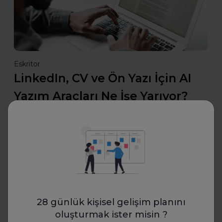
Eskritor
LinkedIn, CV ve Ön Yazı İçin AI
Yazım Araçları Ne İşe Yarıyor?
LinkedIn, CV ve ön yazı için AI yazım araçları nasıl çalışır?
Bu araçlarla etkili özgeçmişler ve güçlü profiller
oluşturmanın püf noktalarını keşfedin.
Daha fazla oku
İnsan Kaynakları
28 günlük kişisel gelişim planını
oluşturmak ister misin ?