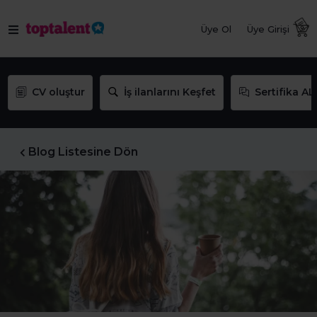
Üye Ol
Üye Girişi
CV oluştur
İş ilanlarını Keşfet
Sertifika AL
Blog Listesine Dön