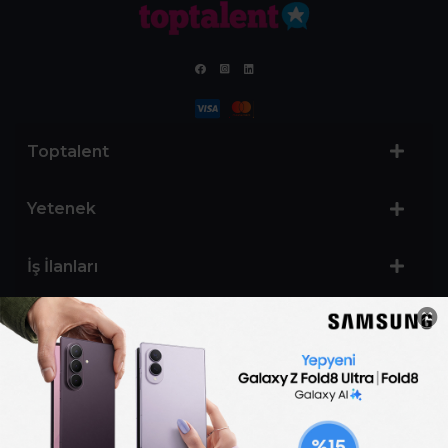
Toptalent
Yetenek
İş İlanları
Sertifika Programları
Yetenek Testleri
İşveren