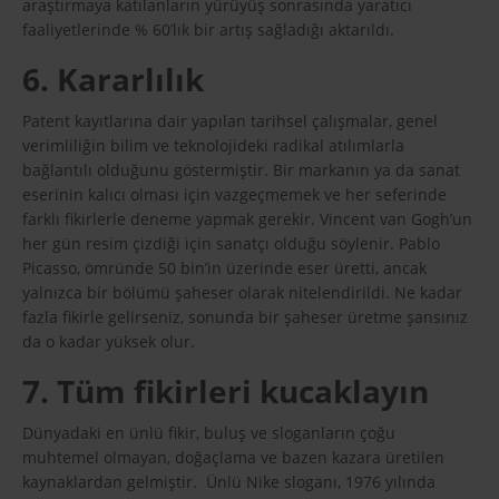
araştırmaya katılanların yürüyüş sonrasında yaratıcı
faaliyetlerinde % 60’lık bir artış sağladığı aktarıldı.
6. Kararlılık
Patent kayıtlarına dair yapılan tarihsel çalışmalar, genel
verimliliğin bilim ve teknolojideki radikal atılımlarla
bağlantılı olduğunu göstermiştir. Bir markanın ya da sanat
eserinin kalıcı olması için vazgeçmemek ve her seferinde
farklı fikirlerle deneme yapmak gerekir. Vincent van Gogh’un
her gün resim çizdiği için sanatçı olduğu söylenir. Pablo
Picasso, ömründe 50 bin’in üzerinde eser üretti, ancak
yalnızca bir bölümü şaheser olarak nitelendirildi. Ne kadar
fazla fikirle gelirseniz, sonunda bir şaheser üretme şansınız
da o kadar yüksek olur.
7. Tüm fikirleri kucaklayın
Dünyadaki en ünlü fikir, buluş ve sloganların çoğu
muhtemel olmayan, doğaçlama ve bazen kazara üretilen
kaynaklardan gelmiştir. Ünlü Nike sloganı, 1976 yılında