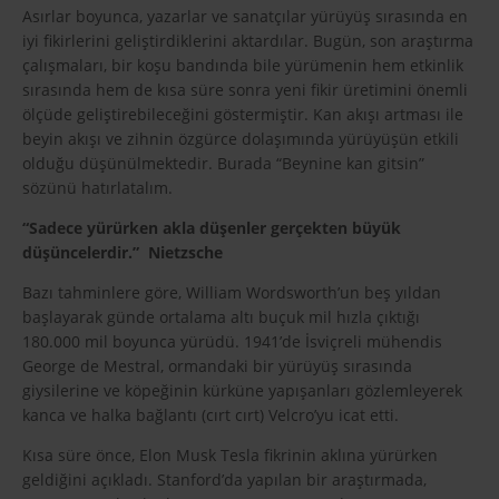
Asırlar boyunca, yazarlar ve sanatçılar yürüyüş sırasında en
iyi fikirlerini geliştirdiklerini aktardılar. Bugün, son araştırma
çalışmaları, bir koşu bandında bile yürümenin hem etkinlik
sırasında hem de kısa süre sonra yeni fikir üretimini önemli
ölçüde geliştirebileceğini göstermiştir. Kan akışı artması ile
beyin akışı ve zihnin özgürce dolaşımında yürüyüşün etkili
olduğu düşünülmektedir. Burada “Beynine kan gitsin”
sözünü hatırlatalım.
“Sadece yürürken akla düşenler gerçekten büyük
düşüncelerdir.” Nietzsche
Bazı tahminlere göre, William Wordsworth’un beş yıldan
başlayarak günde ortalama altı buçuk mil hızla çıktığı
180.000 mil boyunca yürüdü. 1941’de İsviçreli mühendis
George de Mestral, ormandaki bir yürüyüş sırasında
giysilerine ve köpeğinin kürküne yapışanları gözlemleyerek
kanca ve halka bağlantı (cırt cırt) Velcro’yu icat etti.
Kısa süre önce, Elon Musk Tesla fikrinin aklına yürürken
geldiğini açıkladı. Stanford’da yapılan bir araştırmada,