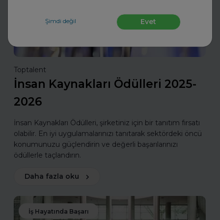
Şimdi değil
Evet
Toptalent
İnsan Kaynakları Ödülleri 2025-
2026
İnsan Kaynakları Ödülleri, şirketiniz için bir tanıtım fırsatı
olabilir. En iyi uygulamalarınızı tanıtarak sektördeki öncü
konumunuzu güçlendirin ve değerli başarılarınızı
ödüllerle taçlandırın.
Daha fazla oku
İş Hayatında Başarı