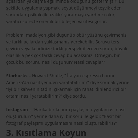
açılardan yaklaşma eğiliminde olduğunu göstermiştir. Bu
şekilde uygulama yapmak, soyut düşünmeyi teşvik eden
sorundan ‘psikolojik uzaklık’ yaratmaya yardımcı olur,
yaratıcı süreçte önemli bir bileşen vazifesi görür.
Problemi madalyon gibi düşünüp öbür yüzünü çevirmeniz
ve farklı açılardan yaklaşmanız gerekebilir. Soruyu ters
çevirin veya kendinize farklı perspektiflerden sorun; büyük
olasılıkla pek çok farklı cevap bulacaksınız. Örneğin, bir
çocuk bu sorunu nasıl düşünür? Nasıl cevaplar?
Starbucks
– Howard Shultz, ” İtalyan espresso barını
Amerika’da nasıl yeniden yaratabilirim?” diye sormak yerine
“İyi bir kahvenin tadını çıkarmak için rahat, dinlendirici bir
ortamı nasıl yaratabilirim?” diye sordu.
Instagram
– “Harika bir konum paylaşım uygulaması nasıl
oluşturulur?” yerine daha iyi bir soru ile geldi: “Basit bir
fotoğraf paylaşımı uygulamasını nasıl oluşturabiliriz?”
3. Kısıtlama Koyun