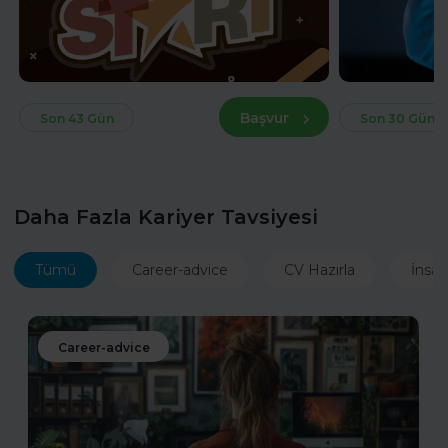
Başvur
Son 43 Gün
Son 30 Gün
Daha Fazla Kariyer Tavsiyesi
Tümü
Career-advice
CV Hazırla
İnsan
Career-advice