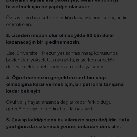
Dünyanın ilgisini asıl çeken şey, senin kendini iyi
hissetmek için ne yaptığın olacaktır.
Öz saygının harekete geçirdiği davranışlarının sonuçlarıdır
önemli olan.
3. Liseden mezun olur olmaz yılda 60 bin dolar
kazanacağın bir iş edinemezsin.
Lise, üniversite… Mezuniyet sonrası maaş konusunda
beklentileri yüksek tutmamakta, iş ararken önceliği
deneyim elde edebilmeye vermekte yarar var.
4. Öğretmeninizin gerçekten sert biri olup
olmadığına karar vermek için, bir patronla tanışana
kadar bekleyin.
Okul ve iş hayatı arasında dağlar kadar fark olduğu
gerçeğine kişinin kendini hazırlaması şart.
5. Çakılıp kaldığınızda bu ailenizin suçu değildir. Hata
yaptığınızda sızlanmak yerine, onlardan ders alın.