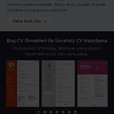
etmenin yollarını keşfedin. Bütçe dostu ipuçları ve pratik
önerilerle yolculuğunuzu planlayın.
Daha fazla oku
Boş CV Örnekleri ile Ücretsiz CV Hazırlama
Profesyonel CV’ini birkaç tıklama ile online oluştur,
hayalindeki işe bir adım daha yaklaş.