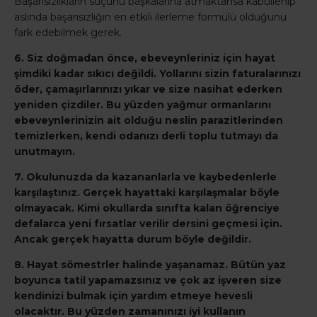
Başarısızlıkların suçunu başkalarına atmaktansa kabullenip
aslında başarısızlığın en etkili ilerleme formülü olduğunu
fark edebilmek gerek.
6. Siz doğmadan önce, ebeveynleriniz için hayat
şimdiki kadar sıkıcı değildi. Yollarını sizin faturalarınızı
öder, çamaşırlarınızı yıkar ve size nasihat ederken
yeniden çizdiler. Bu yüzden yağmur ormanlarını
ebeveynlerinizin ait olduğu neslin parazitlerinden
temizlerken, kendi odanızı derli toplu tutmayı da
unutmayın.
7. Okulunuzda da kazananlarla ve kaybedenlerle
karşılaştınız. Gerçek hayattaki karşılaşmalar böyle
olmayacak. Kimi okullarda sınıfta kalan öğrenciye
defalarca yeni fırsatlar verilir dersini geçmesi için.
Ancak gerçek hayatta durum böyle değildir.
8. Hayat sömestrler halinde yaşanamaz. Bütün yaz
boyunca tatil yapamazsınız ve çok az işveren size
kendinizi bulmak için yardım etmeye hevesli
olacaktır. Bu yüzden zamanınızı iyi kullanın