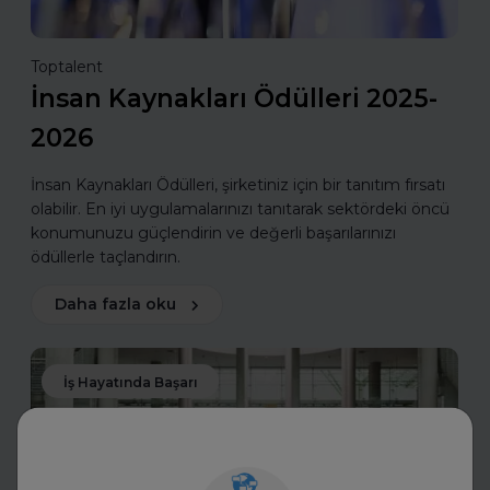
Toptalent
İnsan Kaynakları Ödülleri 2025-
2026
İnsan Kaynakları Ödülleri, şirketiniz için bir tanıtım fırsatı
olabilir. En iyi uygulamalarınızı tanıtarak sektördeki öncü
konumunuzu güçlendirin ve değerli başarılarınızı
ödüllerle taçlandırın.
Daha fazla oku
İş Hayatında Başarı