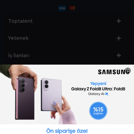
Toptalent
Yetenek
İş İlanları
Sertifika Programları
Yetenek Testleri
İşveren