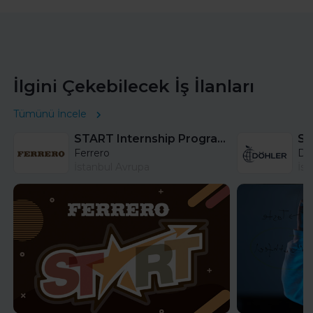
İlgini Çekebilecek İş İlanları
Tümünü İncele
START Internship Program (Sales) - Istanbul
Sa
Ferrero
DÖ
İstanbul Avrupa
İst