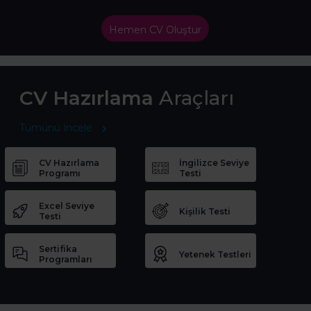
Hemen CV Oluştur
CV Hazırlama
Araçları
Tümünü İncele
CV Hazırlama
İngilizce Seviye
Programı
Testi
Excel Seviye
Kişilik Testi
Testi
Sertifika
Yetenek Testleri
Programları