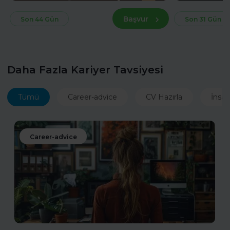
Başvur
Son 44 Gün
Son 31 Gün
Daha Fazla Kariyer Tavsiyesi
Tümü
Career-advice
CV Hazırla
İnsan
Career-advice