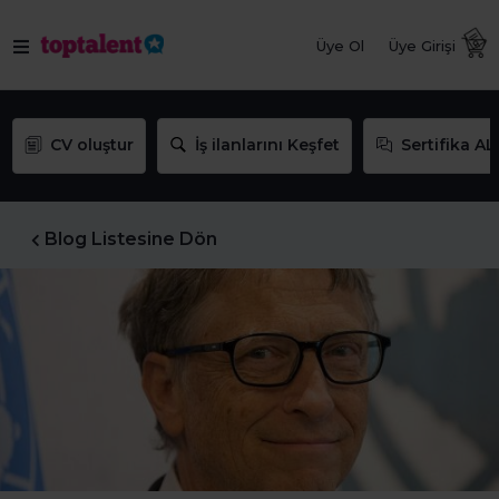
Üye Ol
Üye Girişi
CV oluştur
İş ilanlarını Keşfet
Sertifika AL
Blog Listesine Dön