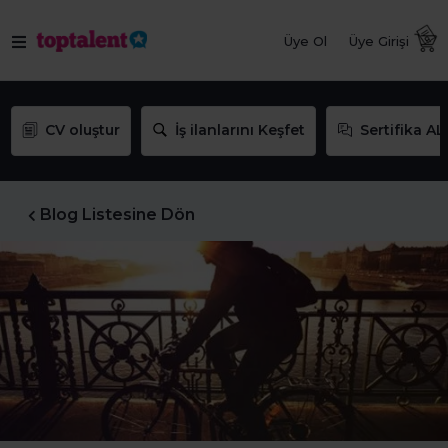
Üye Ol
Üye Girişi
CV oluştur
İş ilanlarını Keşfet
Sertifika AL
Blog Listesine Dön