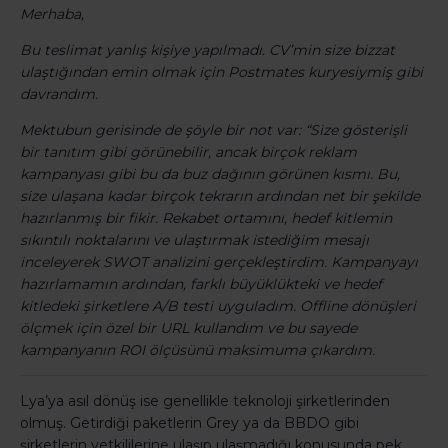
Merhaba,
Bu teslimat yanlış kişiye yapılmadı. CV’min size bizzat
ulaştığından emin olmak için Postmates kuryesiymiş gibi
davrandım.
Mektubun gerisinde de şöyle bir not var: “Size gösterişli
bir tanıtım gibi görünebilir, ancak birçok reklam
kampanyası gibi bu da buz dağının görünen kısmı. Bu,
size ulaşana kadar birçok tekrarın ardından net bir şekilde
hazırlanmış bir fikir. Rekabet ortamını, hedef kitlemin
sıkıntılı noktalarını ve ulaştırmak istediğim mesajı
inceleyerek SWOT analizini gerçekleştirdim. Kampanyayı
hazırlamamın ardından, farklı büyüklükteki ve hedef
kitledeki şirketlere A/B testi uyguladım. Offline dönüşleri
ölçmek için özel bir URL kullandım ve bu sayede
kampanyanın ROI ölçüsünü maksimuma çıkardım.
Lya’ya asıl dönüş ise genellikle teknoloji şirketlerinden
olmuş. Getirdiği paketlerin Grey ya da BBDO gibi
şirketlerin yetkililerine ulaşıp ulaşmadığı konusunda pek