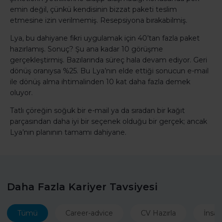
emin değil, çünkü kendisinin bizzat paketi teslim
etmesine izin verilmemiş. Resepsiyona bırakabilmiş.
Lya, bu dahiyane fikri uygulamak için 40’tan fazla paket
hazırlamış. Sonuç? Şu ana kadar 10 görüşme
gerçekleştirmiş. Bazılarında süreç hala devam ediyor. Geri
dönüş oranıysa %25. Bu Lya’nın elde ettiği sonucun e-mail
ile dönüş alma ihtimalinden 10 kat daha fazla demek
oluyor.
Tatlı çöreğin soğuk bir e-mail ya da sıradan bir kağıt
parçasından daha iyi bir seçenek olduğu bir gerçek; ancak
Lya’nın planının tamamı dahiyane.
Daha Fazla Kariyer Tavsiyesi
Tümü
Career-advice
CV Hazırla
İnsan