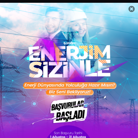
Sertifika Programları
Yetenek Testleri
İşveren
Toptalent Marka ve İnsan Kaynakları Danışmanlığı Limited Şirketi Özel İstihdam Bürosu
Olarak 11 / 11 / 2024 - 10 / 11 / 2027 tarihleri arasında faaliyette bulunmak üzere, Türkiye İş
Kurumu tarafından 05.11.2024 tarih ve 16998526 sayılı karar uyarınca 1251 nolu belge ile faaliyet
göstermektedir.Toptalent İş İlanları için tıklayın. 4904 sayılı kanun uyarınca iş arayanlardan
ücret alınmayacak ve menfaat temin edilmeyecektir.
Türkiye İş Kurumu İstanbul İl Müdürlüğü: 0 212 249 29 87 | Türkiye iş Kurumu İstanbul Çalışma
ve İş Kurumu Bahçelievler Hizmet Merkezi
Toptalent 2026 © Tüm Hakları Saklıdır.