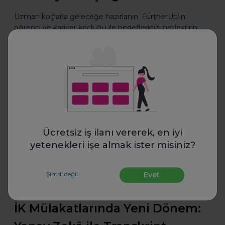
Uzman koçlarla geleceğe hazırlanın. FurtherUp’ın
öğrenci ve kariyer koçluğu ile hedeflerinizi netleştirin,
kariyer yolculuğunuzda güçlü adımlar atın.
Daha fazla oku
Mülakatlara Hazırlan
Ücretsiz iş ilanı vererek, en iyi
yetenekleri işe almak ister misiniz?
Şimdi değil
Evet
Transkriptor
İK Mülakatlarında Yeni Dönem: