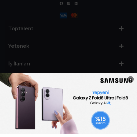
Toptalent
Yetenek
İş İlanları
Sertifika Programları
Yetenek Testleri
İşveren