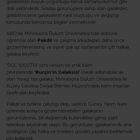
galaksilerin büyük çoğunluğu kendi samanyolumuz gibi
disk şeklindedir. Sıradışı görünüşlere sahip olan galaksiler,
gökbilimcilere galaksilerin nasıl oluştuğu ve değiştiği
konusunda benzersiz bilgiler vermektedir.
ABD’de Minnesota Duluth Üniversitesi’nde doktora
öğrencisi olan
Pakdil
ve çalışma arkadaşları, daha önce
gözlemlenmemiş ve eşine çok az rastlanan bir çift halkalı
galaksi keşfetti.
‘PGC 1000714′ ismi verilen ve artık bilim
çevrelerinde
‘Burçin’in Galaksisi’
olarak adlandırılacak
olan ‘hoag’ tipi galaksi, Minnesota Duluth Üniversitesi ile
Kuzey Carolina Doğal Bilimler Müzesi’ndeki bilim insanları
tarafından keşfedildi.
Pakdil ve birlikte çalıştığı ekip, sadece Güney Yarım Küre
üzerinde kolayca gözlemlenebilen galaksinin
görüntülerine, Şili dağlarında kullandıkları geniş çaplı
teleskop sayesinde ulaştı. Bu görüntüler, galaksinin iki ana
özelliğinin (dış halka ve merkez gövde) yaşlarını belirlemek
için kullanıldı.