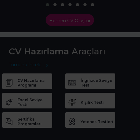
Hemen CV Oluştur
CV Hazırlama
Araçları
Tümünü İncele
CV Hazırlama
İngilizce Seviye
Programı
Testi
Excel Seviye
Kişilik Testi
Testi
Sertifika
Yetenek Testleri
Programları