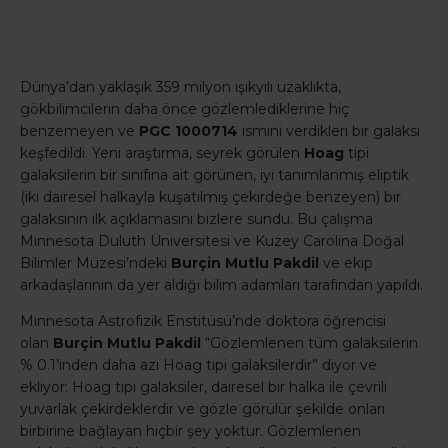
Dünya’dan yaklaşık 359 milyon ışıkyılı uzaklıkta,
gökbilimcilerin daha önce gözlemlediklerine hiç
benzemeyen ve
PGC 1000714
ismini verdikleri bir galaksi
keşfedildi. Yeni araştırma, seyrek görülen
Hoag
tipi
galaksilerin bir sınıfına ait görünen, iyi tanımlanmış eliptik
(iki dairesel halkayla kuşatılmış çekirdeğe benzeyen) bir
galaksinin ilk açıklamasını bizlere sundu. Bu çalışma
Minnesota Duluth Üniversitesi ve Kuzey Carolina Doğal
Bilimler Müzesi’ndeki
Burçin Mutlu Pakdil
ve ekip
arkadaşlarının da yer aldığı bilim adamları tarafından yapıldı.
Minnesota Astrofizik Enstitüsü’nde doktora öğrencisi
olan
Burçin Mutlu Pakdil
“Gözlemlenen tüm galaksilerin
% 0.1’inden daha azı Hoag tipi galaksilerdir” diyor ve
ekliyor: Hoag tipi galaksiler, dairesel bir halka ile çevrili
yuvarlak çekirdeklerdir ve gözle görülür şekilde onları
birbirine bağlayan hiçbir şey yoktur. Gözlemlenen