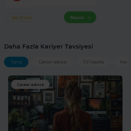
Başvur
Son 11 Gün
Daha Fazla Kariyer Tavsiyesi
Tümü
Career-advice
CV Hazırla
İnsan
Career-advice