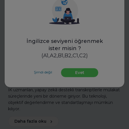
İngilizce seviyeni öğrenmek
ister misin ?
Transkriptor
(A1,A2,B1,B2,C1,C2)
İK Mülakatlarında Yeni Dönem:
Yapay Zekâ ile Transkript
Şimdi değil
Evet
Standartları
İK uzmanları, yapay zekâ destekli transkriptlerle mülakat
süreçlerinde yeni bir döneme giriyor. Bu teknoloji,
objektif değerlendirme ve standartlaşmayı mümkün
kılıyor.
Daha fazla oku