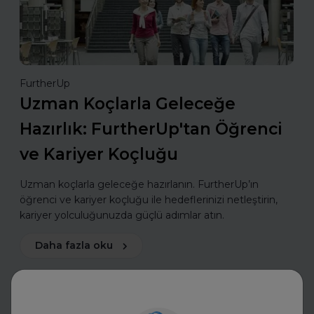
FurtherUp
Uzman Koçlarla Geleceğe
Hazırlık: FurtherUp'tan Öğrenci
ve Kariyer Koçluğu
Uzman koçlarla geleceğe hazırlanın. FurtherUp’ın
öğrenci ve kariyer koçluğu ile hedeflerinizi netleştirin,
kariyer yolculuğunuzda güçlü adımlar atın.
Daha fazla oku
Mülakatlara Hazırlan