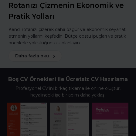
Rotanızı Çizmenin Ekonomik ve
Pratik Yolları
Kendi rotanızı çizerek daha özgür ve ekonomik seyahat
etmenin yollarını keşfedin. Bütçe dostu ipuçları ve pratik
önerilerle yolculuğunuzu planlayın.
Daha fazla oku
Boş CV Örnekleri ile Ücretsiz CV Hazırlama
Profesyonel CV’ini birkaç tıklama ile online oluştur,
hayalindeki işe bir adım daha yaklaş.