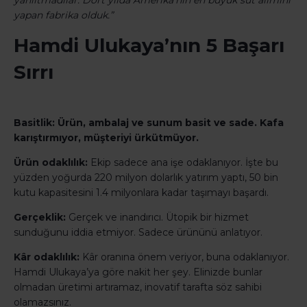
yanıltmadılar. Dört yılda Amerika’nın en büyük süt alımını
yapan fabrika olduk.”
Hamdi Ulukaya’nın 5 Başarı
Sırrı
Basitlik:
Ürün, ambalaj ve sunum basit ve sade. Kafa
karıştırmıyor, müşteriyi ürkütmüyor.
Ürün odaklılık:
Ekip sadece ana işe odaklanıyor. İşte bu
yüzden yoğurda 220 milyon dolarlık yatırım yaptı, 50 bin
kutu kapasitesini 1.4 milyonlara kadar taşımayı başardı.
Gerçeklik:
Gerçek ve inandırıcı. Ütopik bir hizmet
sunduğunu iddia etmiyor. Sadece ürününü anlatıyor.
Kâr odaklılık:
Kâr oranına önem veriyor, buna odaklanıyor.
Hamdi Ulukaya’ya göre nakit her şey. Elinizde bunlar
olmadan üretimi artıramaz, inovatif tarafta söz sahibi
olamazsınız.