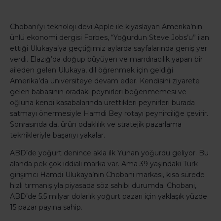
Chobani’yi teknoloji devi Apple ile kıyaslayan Amerika’nın
ünlü ekonomi dergisi Forbes, “Yoğurdun Steve Jobs’u” ilan
ettiği Ulukaya’ya geçtiğimiz aylarda sayfalarında geniş yer
verdi. Elazığ’da doğup büyüyen ve mandıracılık yapan bir
aileden gelen Ulukaya, dil öğrenmek için geldiği
Amerika’da üniversiteye devam eder. Kendisini ziyarete
gelen babasının oradaki peynirleri beğenmemesi ve
oğluna kendi kasabalarında ürettikleri peynirleri burada
satmayı önermesiyle Hamdi Bey rotayı peynirciliğe çevirir.
Sonrasında da, ürün odaklılık ve stratejik pazarlama
teknikleriyle başarıyı yakalar.
ABD’de yoğurt denince akla ilk Yunan yoğurdu geliyor. Bu
alanda pek çok iddialı marka var. Ama 39 yaşındaki
Türk
girişimci Hamdi Ulukaya’nın Chobani markası, kısa sürede
hızlı tırmanışıyla piyasada söz sahibi durumda. Chobani,
ABD’de 5.5 milyar dolarlık yoğurt pazarı için yaklaşık yüzde
15 pazar payına sahip.