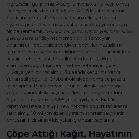
İngilizcesini geliştirmiş, Albany Üniveristesi’ne kayıt olmuş.
Deneyimleriyle donattığı oğluna ABD’de fabrika kurma
konusunda ilk destek yine babadan gelmiş. Oğlunu
ziyarete gelen peynir ustası baba, oradaki peynirleri hiç mi
hiç beğenmemiş.
“Burada hiç güzel peynir yok, bizimkileri
getirip satsana”
deyince hemen bir-iki konteynır
getirmişler. Toptancılara verdikleri peynirlerin satışları iyi
gitmiş. Bir süre sonra olabildiğince taze süt kullanarak feta
peyniri üreten Euphrates adlı şirketi kurmuş. Bu işe
ısınmışken yoğurt işindeki fırsat ve potansiyeli gören
Ulukaya, yeni bir risk almış. Bu alanda kendi markasını
Yunan stili yoğurtla ‘Chobani’ olarak belirlemiş ve pazara
giriş yapmış. Başta meyveli ürünler olmak üzere doğal
yoğurt tadını yakalamayı hedefleyen Ulukaya, kurduğu
Agro Farma şirketiyle 2005 yılında gıda devi Kraft’ın
kapatmak üzere olduğu New York’taki yoğurt fabrikasını
satın almış. 10 milyon dolarlık yatırım sonrasında şirketin
ivmesinin hızlı bir şekilde yukarı çıkmasını sağlamış.
Çöpe Attığı Kağıt, Hayatının