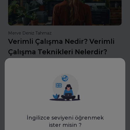
Merve Deniz Tahmaz
Verimli Çalışma Nedir? Verimli
Çalışma Teknikleri Nelerdir?
Verimli çalışma teknikleri, zamanı etkili kullanarak
odaklanmayı artıran ve üretkenliği maksimize eden
yöntemler sunar. Planlama, önceliklendirme ve dikkat
yönetimiyle daha az zamanda daha fazlasını b
Daha fazla oku
İngilizce seviyeni öğrenmek
CV Hazırla
ister misin ?