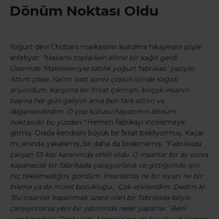
Dönüm Noktası Oldu
Yoğurt devi Chobani markasının kurulma hikayesini şöyle
anlatıyor:
“Masamı toplarken elime bir kağıt geldi.
Üzerinde ‘Makineleriyle satılık yoğurt fabrikası’ yazıyor.
Attım çöpe. Yarım saat sonra çöpün içinde kağıdı
arıyordum. Karşıma bir fırsat çıkmıştı, birçok insanın
başına her gün geliyor ama ben fark ettim ve
değerlendirdim. O çöp kutusu hayatımın dönüm
noktasıdır bu yüzden.”
Hemen fabrikayı incelemeye
gitmiş. Orada kendisini büyük bir fırsat bekliyormuş. Kaçar
mı, anında yakalamış, bir daha da bırakmamış:
“Fabrikada
çalışan 55 kişi kararımda etkili oldu. O insanlar bir ay sonra
kapanacak bir fabrikada çalışıyorlardı ve gittiğimde işin
hiç teklemediğini gördüm. İnsanlarda ne bir isyan, ne bir
bıkma ya da moral bozukluğu… Çok etkilendim. Dedim ki
‘Bu insanlar kapanmak üzere olan bir fabrikada böyle
çalışıyorlarsa yeni bir yatırımda neler yaparlar.’ Beni