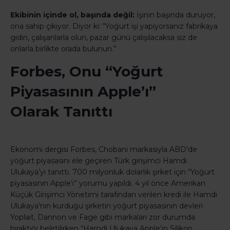
Ekibinin içinde ol, başında değil:
İşinin başında duruyor,
ona sahip çıkıyor. Diyor ki: “Yoğurt işi yapıyorsanız fabrikaya
gidin, çalışanlarla olun, pazar günü çalışılacaksa siz de
onlarla birlikte orada bulunun.”
Forbes, Onu
“Yoğurt
Piyas
asının Apple’ı”
Olarak
Tanıttı
Ekonomi dergisi Forbes, Chobani markasıyla ABD’de
yoğurt piyasasını ele geçiren Türk girişimci Hamdi
Ulukaya’yı tanıttı. 700 milyonluk dolarlık şirket için “Yoğurt
piyasasının Apple’ı” yorumu yapıldı. 4 yıl önce Amerikan
Küçük Girişimci Yönetimi tarafından verilen kredi ile Hamdi
Ulukaya’nın kurduğu şirketin yoğurt piyasasının devleri
Yoplait, Dannon ve Fage gibi markaları zor durumda
bıraktığı belirtilirken “Hamdi Ulukaya Apple’ın Silikon