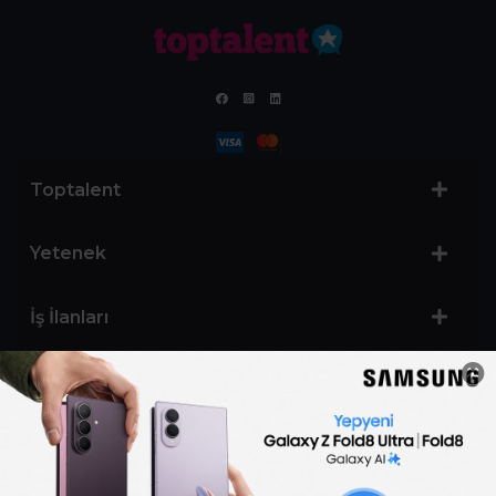
Toptalent
Yetenek
İş İlanları
Sertifika Programları
Yetenek Testleri