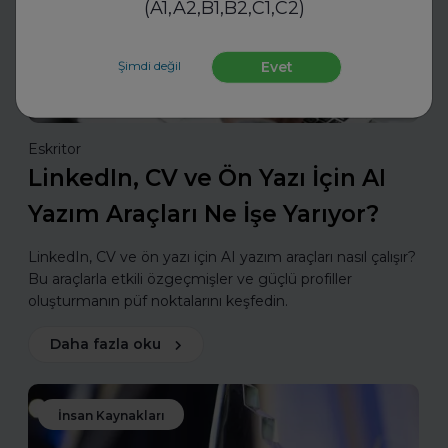
(A1,A2,B1,B2,C1,C2)
Şimdi değil
Evet
Eskritor
LinkedIn, CV ve Ön Yazı İçin AI
Yazım Araçları Ne İşe Yarıyor?
LinkedIn, CV ve ön yazı için AI yazım araçları nasıl çalışır?
Bu araçlarla etkili özgeçmişler ve güçlü profiller
oluşturmanın püf noktalarını keşfedin.
Daha fazla oku
İnsan Kaynakları