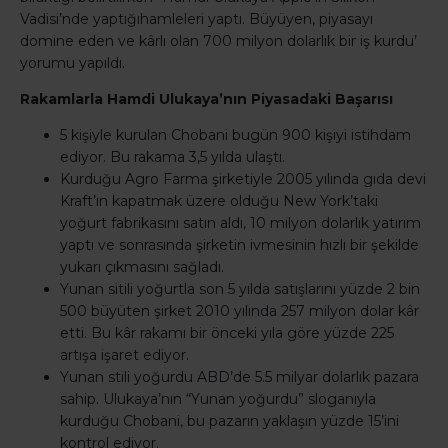
Vadisi’nde yaptığıhamleleri yaptı. Büyüyen, piyasayı
domine eden ve kârlı olan 700 milyon dolarlık bir iş kurdu’
yorumu yapıldı.
Rakamlarla Hamdi Ulukaya’nın Piyasadaki Başarısı
5 kişiyle kurulan Chobani bugün 900 kişiyi istihdam
ediyor. Bu rakama 3,5 yılda ulaştı.
Kurduğu Agro Farma şirketiyle 2005 yılında gıda devi
Kraft’ın kapatmak üzere olduğu New York’taki
yoğurt fabrikasını satın aldı, 10 milyon dolarlık yatırım
yaptı ve sonrasında şirketin ivmesinin hızlı bir şekilde
yukarı çıkmasını sağladı.
Yunan sitili yoğurtla son 5 yılda satışlarını yüzde 2 bin
500 büyüten şirket 2010 yılında 257 milyon dolar kâr
etti. Bu kâr rakamı bir önceki yıla göre yüzde 225
artışa işaret ediyor.
Yunan stili yoğurdu ABD’de 5.5 milyar dolarlık pazara
sahip. Ulukaya’nın “Yunan yoğurdu” sloganıyla
kurduğu Chobani, bu pazarın yaklaşın yüzde 15’ini
kontrol ediyor.