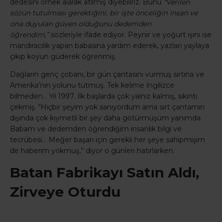
dedesini örnek alarak atılmış diyebiliriz. Bunu
“Verilen
sözün tutulması gerektiğini, bir işte önceliğin insan ve
ona duyulan güven olduğunu dedemden
öğrendim,”
sözleriyle ifade ediyor. Peynir ve yoğurt işini ise
mandıracılık yapan babasına yardım ederek, yazları yaylaya
çıkıp koyun güderek öğrenmiş.
Dağların genç çobanı, bir gün çantasını vurmuş sırtına ve
Amerika’nın yolunu tutmuş. Tek kelime İngilizce
bilmeden… Yıl 1997. İlk başlarda çok yalnız kalmış, sıkıntı
çekmiş. “Hiçbir şeyim yok sanıyordum ama sırt çantamın
dışında çok kıymetli bir şey daha götürmüşüm yanımda.
Babam ve dedemden öğrendiğim insanlık bilgi ve
tecrübesi… Meğer başarı için gerekli her şeye sahipmişim
de haberim yokmuş,” diyor o günleri hatırlarken.
Batan Fabrikayı Satın Aldı,
Zirveye Oturdu