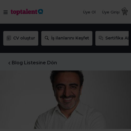
Üye Ol
Üye Girişi
CV oluştur
İş ilanlarını Keşfet
Sertifika AL
Blog Listesine Dön