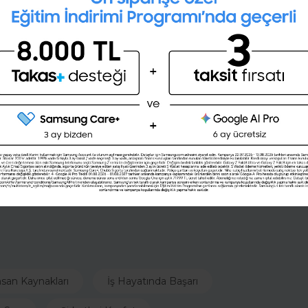
İngilizce seviyeni öğrenmek
ister misin ?
(A1,A2,B1,B2,C1,C2)
 bir adama nasıl güvenebilirdim? Başka seçenekleri
 Lazaros Papadopoulos genç bir oyuncuydu ve
Şimdi değil
Evet
e rotasyonda fazla süre bulmayan Lazo’yu ana plana
l Four’da değişen ilk beşimiz, zannediyorum hem
zirveye taşıyor.
nsan Kaynakları
İş Hayatında Başarı