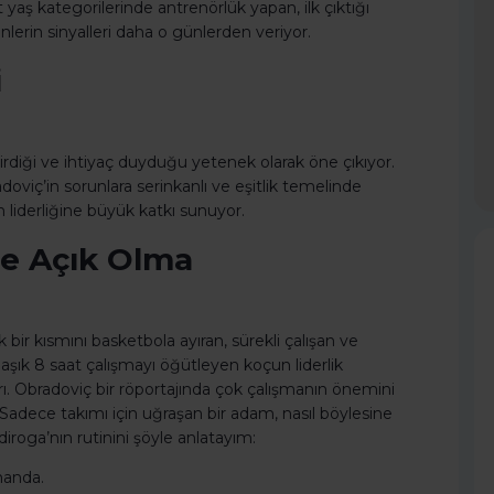
yaş kategorilerinde antrenörlük yapan, ilk çıktığı
rin sinyalleri daha o günlerden veriyor.
i
tirdiği ve ihtiyaç duyduğu yetenek olarak öne çıkıyor.
oviç’in sorunlara serinkanlı ve eşitlik temelinde
 liderliğine büyük katkı sunuyor.
me Açık Olma
 bir kısmını basketbola ayıran, sürekli çalışan ve
aşık 8 saat çalışmayı öğütleyen koçun liderlik
avrı. Obradoviç bir röportajında çok çalışmanın önemini
adece takımı için uğraşan bir adam, nasıl böylesine
diroga’nın rutinini şöyle anlatayım:
manda.