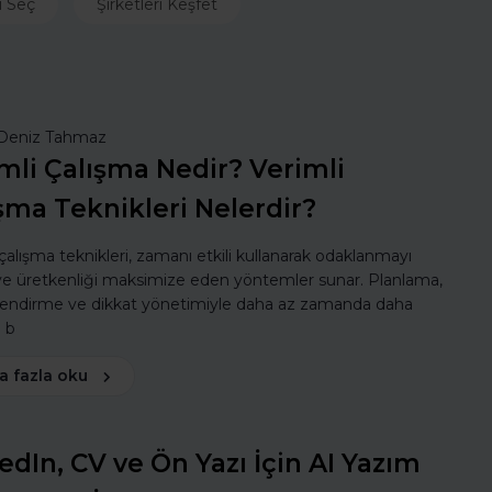
ı Seç
Şirketleri Keşfet
Deniz Tahmaz
mli Çalışma Nedir? Verimli
şma Teknikleri Nelerdir?
 çalışma teknikleri, zamanı etkili kullanarak odaklanmayı
 ve üretkenliği maksimize eden yöntemler sunar. Planlama,
lendirme ve dikkat yönetimiyle daha az zamanda daha
ı b
a fazla oku
edIn, CV ve Ön Yazı İçin AI Yazım