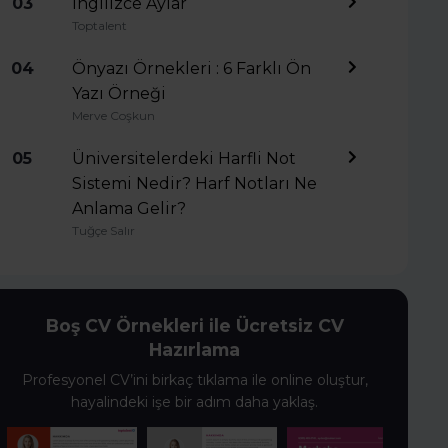
03
İngilizce Aylar
Toptalent
04
Önyazı Örnekleri : 6 Farklı Ön
Yazı Örneği
Merve Coşkun
05
Üniversitelerdeki Harfli Not
Sistemi Nedir? Harf Notları Ne
Anlama Gelir?
Tuğçe Salır
Boş CV Örnekleri ile Ücretsiz CV
Hazırlama
Profesyonel CV’ini birkaç tıklama ile online oluştur,
hayalindeki işe bir adım daha yaklaş.