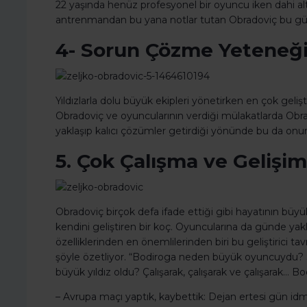
22 yaşında henüz profesyonel bir oyuncu iken dahi alt 
antrenmandan bu yana notlar tutan Obradoviç bu günle
4- Sorun Çözme Yeteneğ
Yıldızlarla dolu büyük ekipleri yönetirken en çok geliş
Obradoviç ve oyuncularının verdiği mülakatlarda Obrad
yaklaşıp kalıcı çözümler getirdiği yönünde bu da onun
5. Çok Çalışma ve Gelişi
Obradoviç birçok defa ifade ettiği gibi hayatının büyük
kendini geliştiren bir koç. Oyuncularına da günde yakl
özelliklerinden en önemlilerinden biri bu geliştirici t
şöyle özetliyor. “Bodiroga neden büyük oyuncuydu? S
büyük yıldız oldu? Çalışarak, çalışarak ve çalışarak… Bo
– Avrupa maçı yaptık, kaybettik: Dejan ertesi gün id