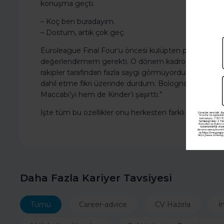
konuşma geçti.
– Koç ben buradayım.
– Dostum, artık çok geç.
Euroleague Final Four’u öncesi kulüpten para isteyen
değerlendirmem gerekti. O dönem kadroda bulunan
rakipler tarafından fazla saygı görmüyordu. Normald
dahil etme fikri üzerinde durdum. Bologna’daki Fina
Maccabi’yi hem de Kinder’i şaşırttı.”
İşte tüm bu özellikler onu herkesten farklı yapıyor ve 
Daha Fazla Kariyer Tavsiyesi
Tümü
Career-advice
CV Hazırla
İ