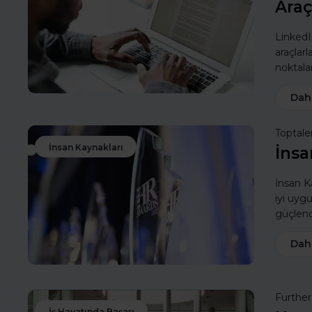
Araç
LinkedIn
araçlarl
noktalar
Dah
Toptale
İnsan Kaynakları
İnsa
İnsan Ka
iyi uyg
güçlendi
Dah
Furthe
İş Hayatında Başarı