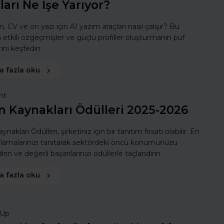
ları Ne İşe Yarıyor?
, CV ve ön yazı için AI yazım araçları nasıl çalışır? Bu
a etkili özgeçmişler ve güçlü profiller oluşturmanın püf
ını keşfedin.
a fazla oku
nt
n Kaynakları Ödülleri 2025-2026
ynakları Ödülleri, şirketiniz için bir tanıtım fırsatı olabilir. En
ulamalarınızı tanıtarak sektördeki öncü konumunuzu
rin ve değerli başarılarınızı ödüllerle taçlandırın.
a fazla oku
rUp