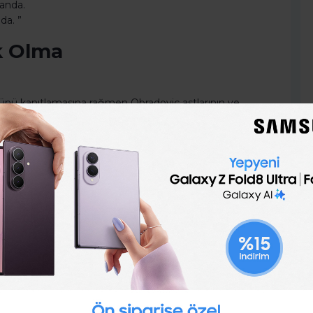
manda.
da. ”
ık Olma
tünü kanıtlamasına rağmen Obradoviç astlarının ve
ddi olarak dinleyip, özgün fikirlerini oldukça samimi bir
ne büyük katkı sağlayan bir liderlik özelliği olarak
bradoviç oyuncuların kim olduğuyla, kariyeriyle vs.
de bu adalet hissi performansa ve çalışmaya önem
tkeni de bir olay üzerinden şöyle anlatıyor.
ck Johnson’la görüşüp ‘en azından akşam idmanına’
m tekrar salona girdiğimde aramızda 10 saniyelik bir