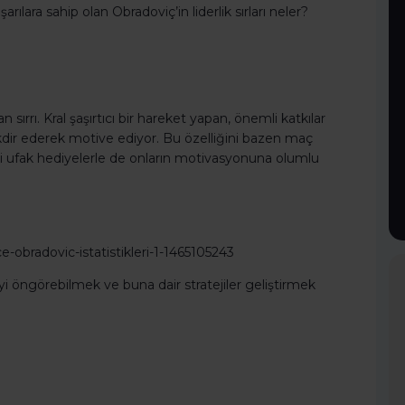
ılara sahip olan Obradoviç’in liderlik sırları neler?
sırrı. Kral şaşırtıcı bir hareket yapan, önemli katkılar
kdir ederek motive ediyor. Bu özelliğini bazen maç
iği ufak hediyelerle de onların motivasyonuna olumlu
i öngörebilmek ve buna dair stratejiler geliştirmek