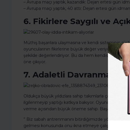
– Avrupa maçı yaptık, kazandık: Dejan ertesi gün id
– Avrupa maçı yaptık, 40 attı: Dejan ertesi gün idman
6. Fikirlere Saygılı ve Aç
Müthiş başarılara ulaşmasına ve kendi sisteminin rüş
oyuncularının fikirlerine büyük değer veriyor. Onları ci
şekilde değerlendiriyor. Bu da hem kendisine hem ekibi
öne çıkıyor.
7. Adaletli Davranma
Oldukça büyük yıldızlara sahip takımlarla çalışsa da O
ilgilenmeyip yaptığı katkıya bakıyor. Oyuncu üzerin
verme açısından büyük öneme sahip. Başarılı koç bu e
” Biz sabah antrenmanını bitirdiğimizde yönetim Bu
gelmesi konusunda onu ikna etmeye çalışıyordu. Akşa