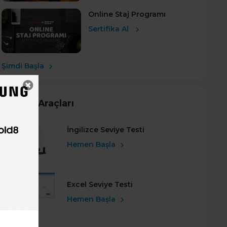
Online Staj Programı
Sertifika Al
Şimdi Başla
Kariyer Araçları
İngilizce Seviye Testi
Hemen Başla
Excel Seviye Testi
Hemen Başla