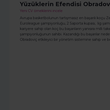
Yüzüklerin Efendisi Obradoviç
Yeni CV örneklerini incele
Avrupa basketbolunun tartışmasız en başarılı koçu Ze
Euroleague şampiyonluğu, 2 Saporta kupası, lig şampiy
kariyere sahip olan koç bu başarıların yanısıra milli 
şampiyonluğunun sahibi. Kazandığı bu başarılar nedeniy
Obradoviç etkileyici bir yönetim sistemine sahip ve b