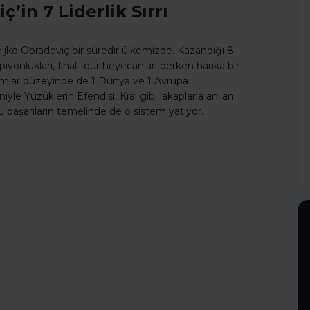
’in 7 Liderlik Sırrı
ljko Obradoviç bir süredir ülkemizde. Kazandığı 8
onlukları, final-four heyecanları derken harika bir
takımlar düzeyinde de 1 Dünya ve 1 Avrupa
le Yüzüklerin Efendisi, Kral gibi lakaplarla anılan
u başarıların temelinde de o sistem yatıyor.