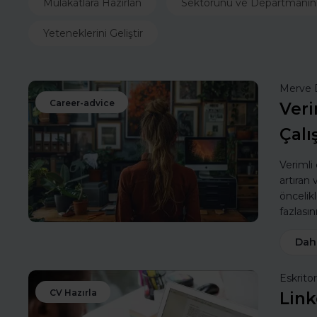
Mülakatlara Hazırlan
Sektörünü ve Departmanın
Yeteneklerini Geliştir
Merve 
Career-advice
Veri
Çalı
Verimli
artıran
öncelik
fazlasın
Dah
Eskritor
CV Hazırla
Link