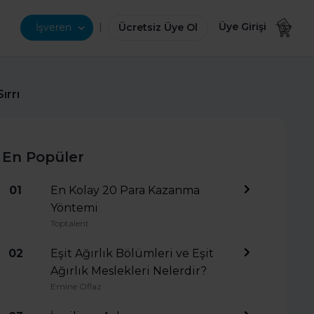
|
Üye Girişi
İşveren
Ücretsiz Üye Ol
ırrı
En Popüler
01
En Kolay 20 Para Kazanma
Yöntemi
Toptalent
02
Eşit Ağırlık Bölümleri ve Eşit
Ağırlık Meslekleri Nelerdir?
Emine Oflaz