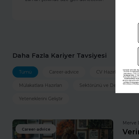
Daha Fazla Kariyer Tavsiyesi
Tümü
Career-advice
CV Hazırla
İ
Mülakatlara Hazırlan
Sektörünü ve Departmanın
Yeteneklerini Geliştir
Merve 
Career-advice
Veri