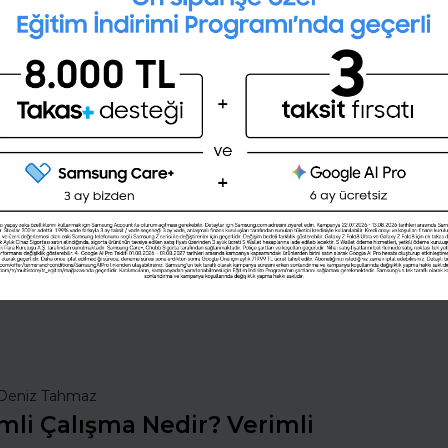
28 günlük kişisel gelişim planını
oluşturmak ister misin ?
Şimdi değil
Evet
nsan Kaynakları
İş Hayatında Başarı
ı Seç
Şirketleri Keşfet
Deniz Tahmaz
mli Çalışma Nedir? Verimli