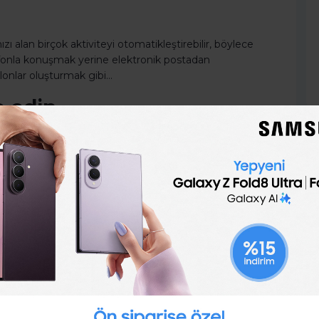
zı alan birçok aktiviteyi otomatikleştirebilir, böylece
elefonla konuşmak yerine elektronik postadan
blonlar oluşturmak gibi…
e edin
da olmayabilirsiniz. Başkalarına devredebileceğiniz
nlemek için işyerinden bir iş arkadaşınıza devredebilir
ve bu işi en az sizin kadar iyi yapabilecek olan
a giden bir diğer aktiviteyi yapın, göreceksiniz bu
ıkıcı birkaç telefon görüşmesi yaparken bir taraftan
bir kaynaktır. Umarız zamanınızın küçük bir kısmını bu
rsınız. Karşılığı çalışmak, hatta eğlenmek için daha fazla