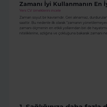
Zamanı İyi Kullanmanın En İy
Yeni CV örneklerini incele
Zaman soyut bir kavramdır. Geri alınamaz, durdurulama
saattir. Bu nedenle ilk olarak “zamanın yönetilemeye
zamanı ölçmenin en etkili yollarından biri de hayatımız
niteliklerine, azlığına ve çokluğuna bakarak zamanı ne 
1. Sağlığınıza daha fazla 