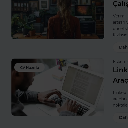
Çalı
Verimli
artıran
öncelik
fazlasın
Dah
Eskritor
CV Hazırla
Link
Araç
LinkedIn
araçlarl
noktalar
Dah