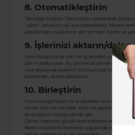
8. Otomatikleştirin
Teknolojiyi kullanın. Teknolojiden yararlanarak zamanını
“çalıntı” zamanınızı en aza indirebilirsiniz. Mesela t
yararlanmak veya benzer işler için hazır listeler ve şa
9. İşlerinizi aktarın/deleg
Sorumluluğunuzda olan her işi kendiniz yapmak zorun
işler mutlaka vardır. Bu işleri kendi zaman kaybınızı ö
veya dış kaynak kullanımı (outsourcing) hizmeti veren 
şirketlerden destek alabilirsiniz.
10. Birleştirin
Hoşunuza gitmeyen bir işi yaparken aynı anda hoşunuz
zaman sizin için ne kadar eğlenceli geçecek. Mesela s
da sevdiğiniz müziği çalmak gibi…
Zaman hepimize günde sınırlı miktarda verilen doğal 
fikirleri veya kendi fikirlerinizi uygulamak için kullanı
zaman şeklinde size geri dönecektir.