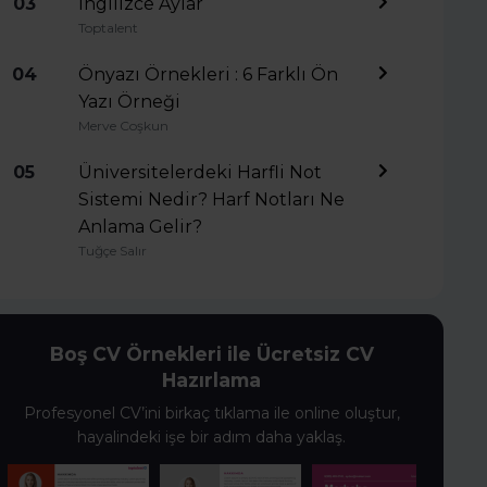
03
İngilizce Aylar
Toptalent
04
Önyazı Örnekleri : 6 Farklı Ön
Yazı Örneği
Merve Coşkun
05
Üniversitelerdeki Harfli Not
Sistemi Nedir? Harf Notları Ne
Anlama Gelir?
Tuğçe Salır
Boş CV Örnekleri ile Ücretsiz CV
Hazırlama
Profesyonel CV’ini birkaç tıklama ile online oluştur,
hayalindeki işe bir adım daha yaklaş.