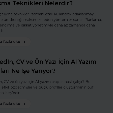
şma Teknikleri Nelerdir?
 çalışma teknikleri, zamanı etkili kullanarak odaklanmayı
 ve üretkenliği maksimize eden yöntemler sunar. Planlama,
lendirme ve dikkat yönetimiyle daha az zamanda daha
ı b
a fazla oku
edIn, CV ve Ön Yazı İçin AI Yazım
ları Ne İşe Yarıyor?
, CV ve ön yazı için AI yazım araçları nasıl çalışır? Bu
a etkili özgeçmişler ve güçlü profiller oluşturmanın püf
ını keşfedin.
a fazla oku