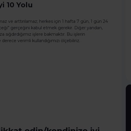
i 10 Yolu
z ve arttırılamaz; herkes için 1 hafta 7 gün, 1 gün 24
ceği” gerçeğini kabul etmek gerekir. Diğer yandan,
a sığdırdığımız işlere bakmaktır. Bu işlerin
derece verimli kullandığımızı ölçebiliriz.
dikkat edin/kendinize iyi