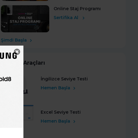
Online Staj Programı
Sertifika Al
Şimdi Başla
Kariyer Araçları
İngilizce Seviye Testi
Hemen Başla
Excel Seviye Testi
Hemen Başla