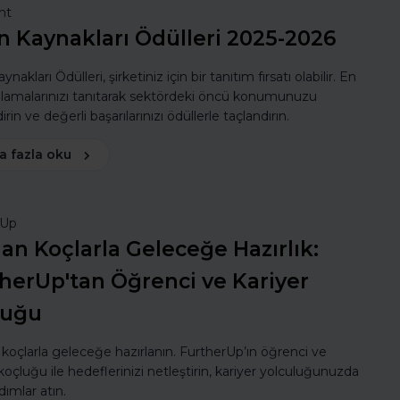
nt
n Kaynakları Ödülleri 2025-2026
ynakları Ödülleri, şirketiniz için bir tanıtım fırsatı olabilir. En
ulamalarınızı tanıtarak sektördeki öncü konumunuzu
rin ve değerli başarılarınızı ödüllerle taçlandırın.
a fazla oku
rUp
n Koçlarla Geleceğe Hazırlık:
herUp'tan Öğrenci ve Kariyer
luğu
oçlarla geleceğe hazırlanın. FurtherUp’ın öğrenci ve
koçluğu ile hedeflerinizi netleştirin, kariyer yolculuğunuzda
dımlar atın.