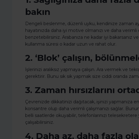
bakın
Dengeli beslenme, düzenli uyku, kendinize zaman ayır
hayatınızda daha iyi motive olmanızı ve daha verimli 
benzetebilirsiniz. Arabanıza ne kadar iyi bakarsanız v
kullanma süresi o kadar uzun ve rahat olur.
2. ‘Blok’ çalışın, bölünme
İşlerinizi aralıksız yapmaya çalışın. Ara vermek ve t
gerektirir. Bunu sık sık yapmak size ciddi oranda zama
3. Zaman hırsızlarını orta
Çevrenizde dikkatinizi dağıtacak, işinizi yapmanıza e
konsantre olup daha verimli çalışmanızı sağlar. Bunun i
belli saatlerde okuyabilir, telefonlarınızı telesekretere
çalışabilirsiniz.
4. Daha az, daha fazla olab