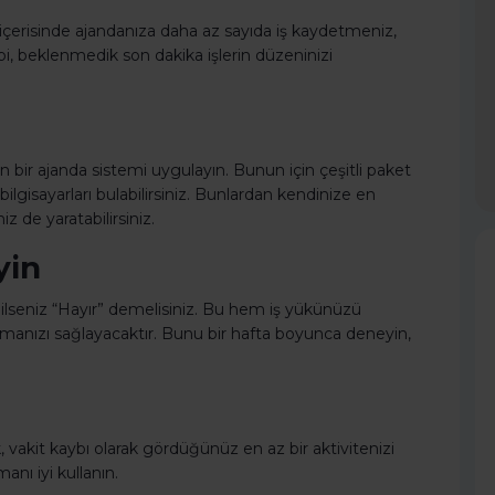
 içerisinde ajandanıza daha az sayıda iş kaydetmeniz,
gibi, beklenmedik son dakika işlerin düzeninizi
n bir ajanda sistemi uygulayın. Bunun için çeşitli paket
ilgisayarları bulabilirsiniz. Bunlardan kendinize en
z de yaratabilirsiniz.
yin
ğilseniz “Hayır” demelisiniz. Bu hem iş yükünüzü
manızı sağlayacaktır. Bunu bir hafta boyunca deneyin,
k, vakit kaybı olarak gördüğünüz en az bir aktivitenizi
nı iyi kullanın.