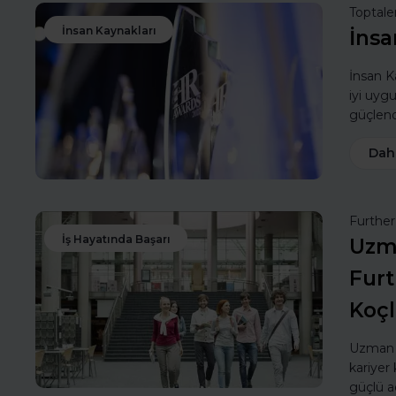
Toptale
İnsan Kaynakları
İnsa
İnsan Ka
iyi uyg
güçlendi
Dah
Furthe
İş Hayatında Başarı
Uzma
Furt
Koç
Uzman k
kariyer 
güçlü a