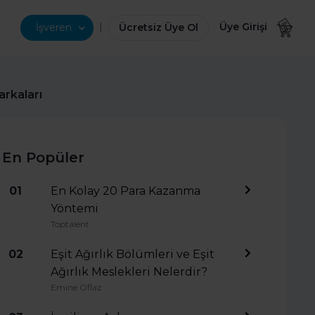
|
Üye Girişi
İşveren
Ücretsiz Üye Ol
arkaları
En Popüler
01
En Kolay 20 Para Kazanma
Yöntemi
Toptalent
02
Eşit Ağırlık Bölümleri ve Eşit
Ağırlık Meslekleri Nelerdir?
Emine Oflaz