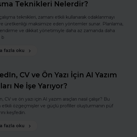
şma Teknikleri Nelerdir?
 çalışma teknikleri, zamanı etkili kullanarak odaklanmayı
 ve üretkenliği maksimize eden yöntemler sunar. Planlama,
lendirme ve dikkat yönetimiyle daha az zamanda daha
ı b
a fazla oku
edIn, CV ve Ön Yazı İçin AI Yazım
ları Ne İşe Yarıyor?
, CV ve ön yazı için AI yazım araçları nasıl çalışır? Bu
a etkili özgeçmişler ve güçlü profiller oluşturmanın püf
ını keşfedin.
a fazla oku