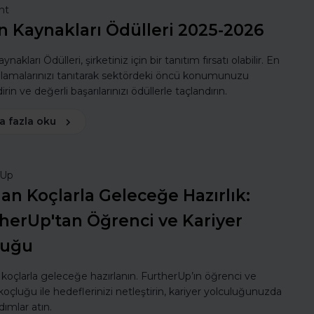
nt
n Kaynakları Ödülleri 2025-2026
ynakları Ödülleri, şirketiniz için bir tanıtım fırsatı olabilir. En
ulamalarınızı tanıtarak sektördeki öncü konumunuzu
rin ve değerli başarılarınızı ödüllerle taçlandırın.
a fazla oku
rUp
n Koçlarla Geleceğe Hazırlık:
herUp'tan Öğrenci ve Kariyer
luğu
oçlarla geleceğe hazırlanın. FurtherUp’ın öğrenci ve
koçluğu ile hedeflerinizi netleştirin, kariyer yolculuğunuzda
dımlar atın.