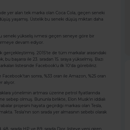
ünde yer alan tek marka olan Coca Cola, geçen seneki
üşüş yaşamış. Üstelik bu seneki düşüş miktarı daha
 seneki yükseliş ivmesi geçen seneye göre bir
ürdürmeye devam ediyor.
 gerçekleştirmiş. 2015’te de tüm markalar arasındaki
bu başarısı ile 23. sıradan 15. sıraya yükselmiş. Bazı
kaları listesinde Facebook’u ilk 10’da görebiliriz.
nde Facebook’tan sonra, %33 oran ile Amazon, %25 oran
 alıyor.
klara yönelimin artması üzerine petrol fiyatlarında
ne sebep olmuş. Bununla birlikte, Elon Musk’ın iddialı
arabalar projesini hayata geçirdiği markası olan Tesla,
almakta. Tesla’nın son sırada yer almasının sebebi olarak
48. sırada HP ve 89. sırada Dior, listeye yeni giren