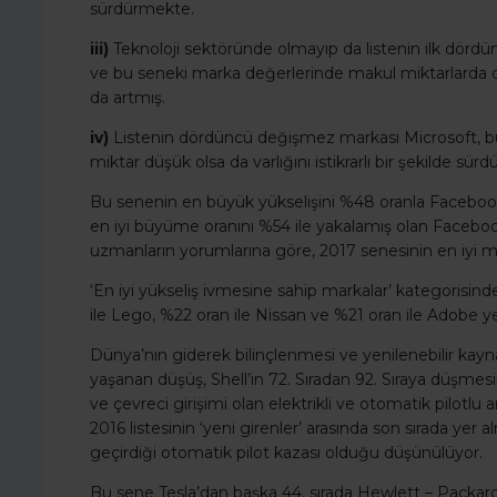
sürdürmekte.
iii)
Teknoloji sektöründe olmayıp da listenin ilk dörd
ve bu seneki marka değerlerinde makul miktarlarda d
da artmış.
iv)
Listenin dördüncü değişmez markası Microsoft, bu
miktar düşük olsa da varlığını istikrarlı bir şekilde s
Bu senenin en büyük yükselişini %48 oranla Facebook
en iyi büyüme oranını %54 ile yakalamış olan Facebook, 
uzmanların yorumlarına göre, 2017 senesinin en iyi mar
‘En iyi yükseliş ivmesine sahip markalar’ kategorisi
ile Lego, %22 oran ile Nissan ve %21 oran ile Adobe yer
Dünya’nın giderek bilinçlenmesi ve yenilenebilir kayna
yaşanan düşüş, Shell’in 72. Sıradan 92. Sıraya düşmesi
ve çevreci girişimi olan elektrikli ve otomatik pilotlu 
2016 listesinin ‘yeni girenler’ arasında son sırada yer 
geçirdiği otomatik pilot kazası olduğu düşünülüyor.
Bu sene Tesla’dan başka 44. sırada Hewlett – Packard, 