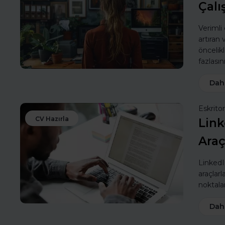
Çalı
Verimli
artıran
öncelik
fazlasın
Dah
Eskritor
CV Hazırla
Link
Araç
LinkedIn
araçlarl
noktalar
Dah