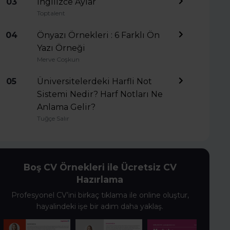
03
İngilizce Aylar
Toptalent
04
Önyazı Örnekleri : 6 Farklı Ön
Yazı Örneği
Merve Coşkun
05
Üniversitelerdeki Harfli Not
Sistemi Nedir? Harf Notları Ne
Anlama Gelir?
Tuğçe Salır
Boş CV Örnekleri ile Ücretsiz CV
Hazırlama
Profesyonel CV’ini birkaç tıklama ile online oluştur,
hayalindeki işe bir adım daha yaklaş.