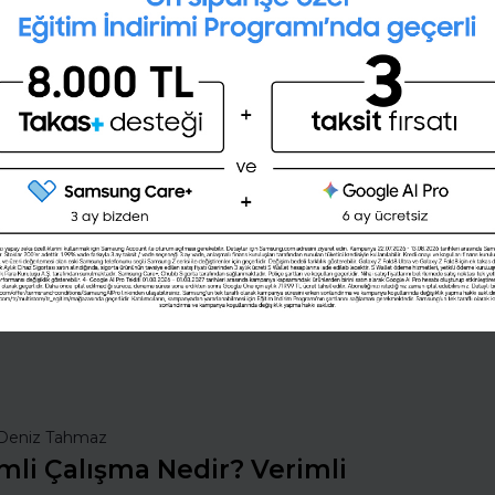
Kişilik testini çözerek gelecekteki
mesleğini öğrenmek ister misin ?
Şimdi değil
Evet
nsan Kaynakları
İş Hayatında Başarı
ı Seç
Şirketleri Keşfet
Deniz Tahmaz
mli Çalışma Nedir? Verimli