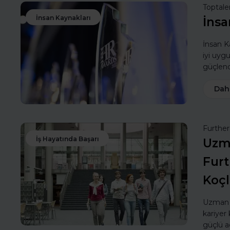
Toptale
İnsan Kaynakları
İnsa
İnsan Ka
iyi uyg
güçlendi
Dah
Furthe
İş Hayatında Başarı
Uzma
Furt
Koç
Uzman k
kariyer 
güçlü a