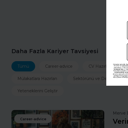
Daha Fazla Kariyer Tavsiyesi
Tümü
Career-advice
CV Hazırla
İ
Mülakatlara Hazırlan
Sektörünü ve Departmanın
Yeteneklerini Geliştir
Merve 
Career-advice
Veri