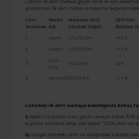
Listenin ilk dört markası geçen sene ile aynı sıralamada 
göstermesi. İlk dört marka ve büyüme değerlerindeki 
Liste
Marka
Markanın 2015
2015’teki
Numarası
Adı
Yılındaki Değeri
Büyüme Or
1
Apple
170,276 $m
+43 %
2
Google
120,314 $m
+12 %
Coca
3
78,423 $m
-4 %
Cola
4
Microsoft
67,670 $m
+11 %
Listedeki ilk dört markaya bakıldığında birkaç fa
i)
Apple’ın büyüme oranı, geçen seneye oranla %38 gibi
büyüme ivmesine sahip olan Apple, “2016 yılının en değ
ii)
Google, listedeki yerini ve varlığındaki yükseliş oranın