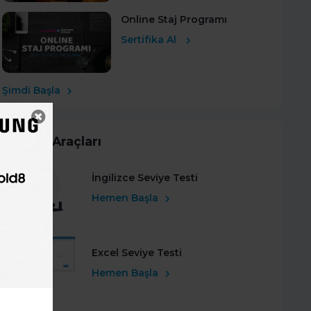
Online Staj Programı
Sertifika Al
Şimdi Başla
Kariyer Araçları
İngilizce Seviye Testi
Hemen Başla
Excel Seviye Testi
Hemen Başla