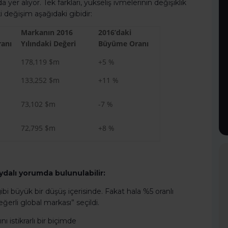
yer alıyor. Tek farkları, yükseliş ivmelerinin değişiklik
değişim aşağıdaki gibidir:
Markanın 2016
2016’daki
anı
Yılındaki Değeri
Büyüme Oranı
178,119 $m
+5 %
133,252 $m
+11 %
73,102 $m
-7 %
72,795 $m
+8 %
ydalı yorumda bulunulabilir:
 büyük bir düşüş içerisinde. Fakat hala %5 oranlı
erli global markası” seçildi.
ı istikrarlı bir biçimde