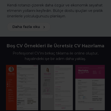
Kendi rotanızı çizerek daha özgür ve ekonomik seyahat
etmenin yollarını keşfedin. Bütçe dostu ipuçları ve pratik
önerilerle yolculuğunuzu planlayın.
Daha fazla oku
Boş CV Örnekleri ile Ücretsiz CV Hazırlama
Profesyonel CV’ini birkaç tıklama ile online oluştur,
hayalindeki işe bir adım daha yaklaş.