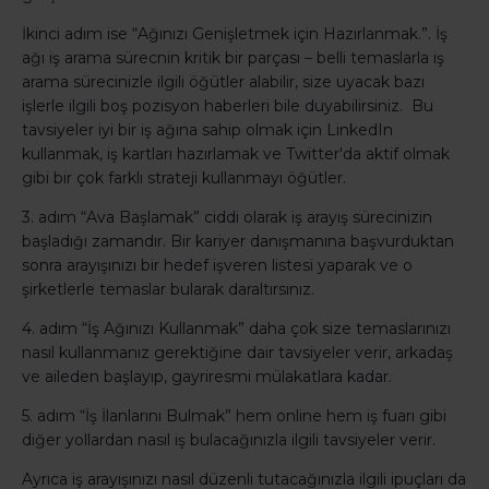
İkinci adım ise “Ağınızı Genişletmek için Hazırlanmak.”. İş
ağı iş arama sürecnin kritik bir parçası – belli temaslarla iş
arama sürecinizle ilgili öğütler alabilir, size uyacak bazı
işlerle ilgili boş pozisyon haberleri bile duyabilirsiniz. Bu
tavsiyeler iyi bir iş ağına sahip olmak için LinkedIn
kullanmak, iş kartları hazırlamak ve Twitter'da aktif olmak
gibi bir çok farklı strateji kullanmayı öğütler.
3. adım “Ava Başlamak” ciddi olarak iş arayış sürecinizin
başladığı zamandır. Bir kariyer danışmanına başvurduktan
sonra arayışınızı bir hedef işveren listesi yaparak ve o
şirketlerle temaslar bularak daraltırsınız.
4. adım “İş Ağınızı Kullanmak” daha çok size temaslarınızı
nasıl kullanmanız gerektiğine dair tavsiyeler verir, arkadaş
ve aileden başlayıp, gayriresmi mülakatlara kadar.
5. adım “İş İlanlarını Bulmak” hem online hem iş fuarı gibi
diğer yollardan nasıl iş bulacağınızla ilgili tavsiyeler verir.
Ayrıca iş arayışınızı nasıl düzenli tutacağınızla ilgili ipuçları da