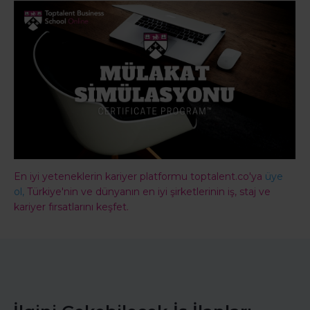
En iyi yeteneklerin kariyer platformu toptalent.co'ya
üye
ol,
Türkiye'nin ve dünyanın en iyi şirketlerinin iş, staj ve
kariyer fırsatlarını keşfet.