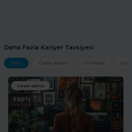
Daha Fazla Kariyer Tavsiyesi
Tümü
Career-advice
CV Hazırla
İnsan
Career-advice