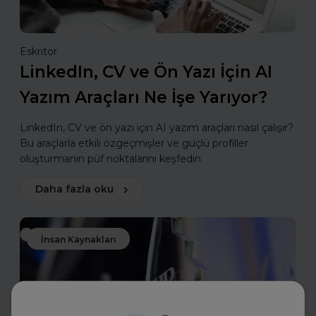
Eskritor
LinkedIn, CV ve Ön Yazı İçin AI
Yazım Araçları Ne İşe Yarıyor?
LinkedIn, CV ve ön yazı için AI yazım araçları nasıl çalışır?
Bu araçlarla etkili özgeçmişler ve güçlü profiller
oluşturmanın püf noktalarını keşfedin.
Daha fazla oku
İnsan Kaynakları