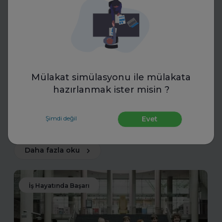
Toptalent
İnsan Kaynakları Ödülleri 2025-
2026
Mülakat simülasyonu ile mülakata
hazırlanmak ister misin ?
İnsan Kaynakları Ödülleri, şirketiniz için bir tanıtım fırsatı
olabilir. En iyi uygulamalarınızı tanıtarak sektördeki öncü
konumunuzu güçlendirin ve değerli başarılarınızı
Şimdi değil
Evet
ödüllerle taçlandırın.
Daha fazla oku
İş Hayatında Başarı