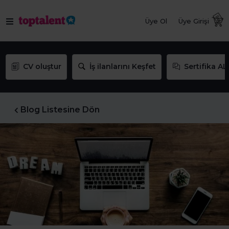
Üye Ol
Üye Girişi
CV oluştur
İş ilanlarını Keşfet
Sertifika AL
Blog Listesine Dön