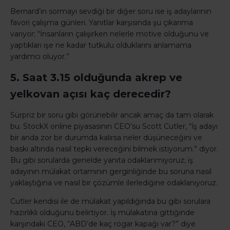
Bernard’ın sormayı sevdiği bir diğer soru ise iş adaylarının
favori çalışma günleri. Yanıtlar karşısında şu çıkarıma
varıyor; “İnsanların çalışırken nelerle motive olduğunu ve
yaptıkları işe ne kadar tutkulu olduklarını anlamama
yardımcı oluyor.”
5. Saat 3.15 olduğunda akrep ve
yelkovan açısı kaç derecedir?
Sürpriz bir soru gibi görünebilir ancak amaç da tam olarak
bu. StockX online piyasasının CEO’su Scott Cutler, “İş adayı
bir anda zor bir durumda kalırsa neler düşüneceğini ve
baskı altında nasıl tepki vereceğini bilmek istiyorum.” diyor.
Bu gibi sorularda genelde yanıta odaklanmıyoruz; iş
adayının mülakat ortamının gerginliğinde bu soruna nasıl
yaklaştığına ve nasıl bir çözümle ilerlediğine odaklanıyoruz.
Cutler kendisi ile de mülakat yapıldığında bu gibi sorulara
hazırlıklı olduğunu belirtiyor. İş mülakatına gittiğinde
karşındaki CEO, “ABD’de kaç rögar kapağı var?” diye