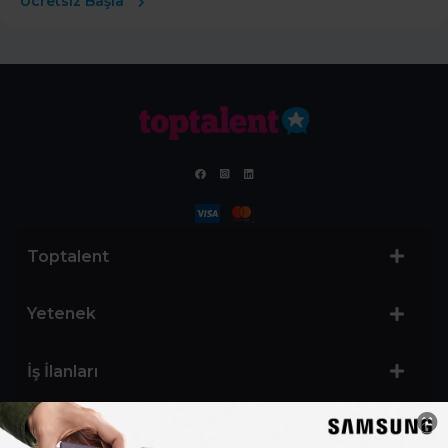
Ücretsiz Başla
Toptalent
Yetenek
İş İlanları
Sertifika Programları