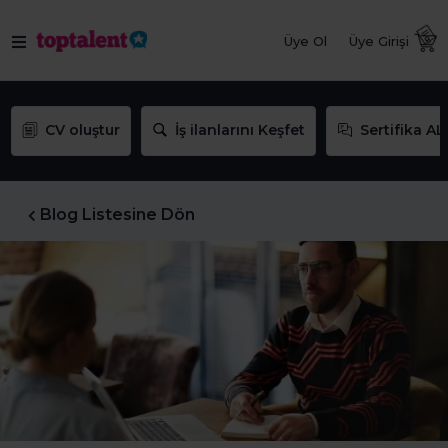
Üye Ol
Üye Girişi
CV oluştur
İş ilanlarını Keşfet
Sertifika AL
Blog Listesine Dön