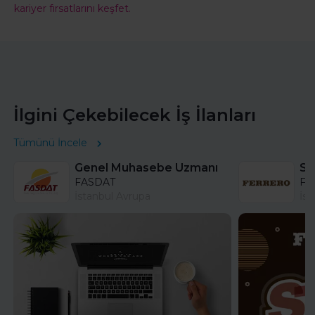
kariyer fırsatlarını keşfet.
İlgini Çekebilecek İş İlanları
Tümünü İncele
Genel Muhasebe Uzmanı
FASDAT
Fer
İstanbul Avrupa
İst