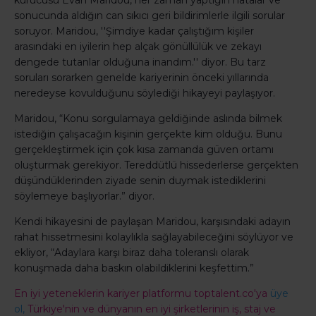
kurucusu Evan Maridou, her zaman yaptığın hatalar ve
sonucunda aldığın can sıkıcı geri bildirimlerle ilgili sorular
soruyor. Maridou, ''Şimdiye kadar çalıştığım kişiler
arasındaki en iyilerin hep alçak gönüllülük ve zekayı
dengede tutanlar olduğuna inandım.'' diyor. Bu tarz
soruları sorarken genelde kariyerinin önceki yıllarında
neredeyse kovulduğunu söylediği hikayeyi paylaşıyor.
Maridou, “Konu sorgulamaya geldiğinde aslında bilmek
istediğin çalışacağın kişinin gerçekte kim olduğu. Bunu
gerçekleştirmek için çok kısa zamanda güven ortamı
oluşturmak gerekiyor. Tereddütlü hissederlerse gerçekten
düşündüklerinden ziyade senin duymak istediklerini
söylemeye başlıyorlar.” diyor.
Kendi hikayesini de paylaşan Maridou, karşısındaki adayın
rahat hissetmesini kolaylıkla sağlayabileceğini söylüyor ve
ekliyor, “Adaylara karşı biraz daha toleranslı olarak
konuşmada daha baskın olabildiklerini keşfettim.”
En iyi yeteneklerin kariyer platformu toptalent.co'ya
üye
ol,
Türkiye'nin ve dünyanın en iyi şirketlerinin iş, staj ve