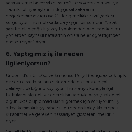
sorarsa senin bir cevabın var mı? Tavsiyemiz her soruya
hazırlıklı ol. İş adaylarının duygusal zekalarını
değerlendirmek için ise Cutler genellikle zayıf yönlerini
sorguluyor. “Bu mülakatlarda yaygın bir sorudur. Ancak
şaşırtıcı olan çoğu kişi zayıf yönlerinden bahsederken bu
yönlerden kaynaklı hatalarının onlara neler öğrettiğinden
bahsetmiyor.” diyor.
6. Yaptığımız iş ile neden
ilgileniyorsun?
Unbound’un CEO’su ve kurucusu Polly Rodriguez çok tipik
bir soru olsa da onların sektöründe bu sorunun çok
belirleyici olduğunu söylüyor. “Bu soruyu konuyla ilgili
tutkularını ölçmek ve önemli bir konuyla başa çıkabilecek
olgunlukta olup olmadıklarını görmek için soruyorum. İş
adayı karşıdaki kişiyi rahatsız etmeden kolaylıkla empati
kurabilmeli ve gereken hassasiyeti gösterebilmelidir.”
diyor.
Genellikle Rodriquez bu sorunun cevabını aldıktan sonra