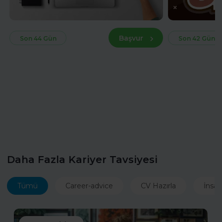
Başvur
Son 44 Gün
Son 42 Gün
Daha Fazla Kariyer Tavsiyesi
Tümü
Career-advice
CV Hazırla
İnsan