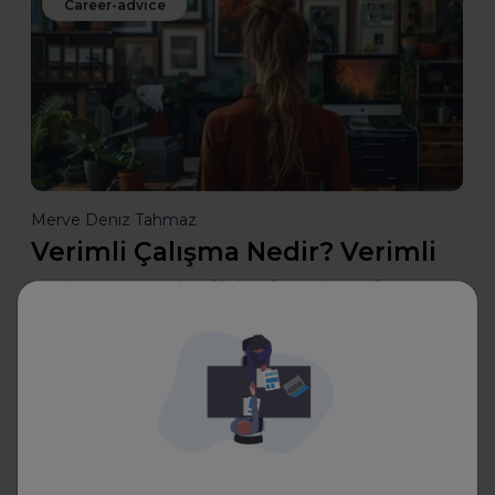
Career-advice
Merve Deniz Tahmaz
Verimli Çalışma Nedir? Verimli
Çalışma Teknikleri Nelerdir?
Verimli çalışma teknikleri, zamanı etkili kullanarak
odaklanmayı artıran ve üretkenliği maksimize eden
yöntemler sunar. Planlama, önceliklendirme ve dikkat
yönetimiyle daha az zamanda daha fazlasını b
Daha fazla oku