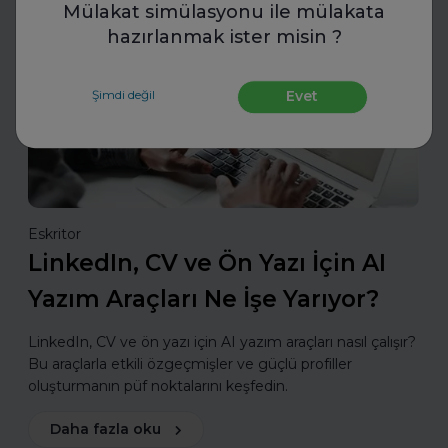
Mülakat simülasyonu ile mülakata
hazırlanmak ister misin ?
CV Hazırla
Şimdi değil
Evet
Eskritor
LinkedIn, CV ve Ön Yazı İçin AI
Yazım Araçları Ne İşe Yarıyor?
LinkedIn, CV ve ön yazı için AI yazım araçları nasıl çalışır?
Bu araçlarla etkili özgeçmişler ve güçlü profiller
oluşturmanın püf noktalarını keşfedin.
Daha fazla oku