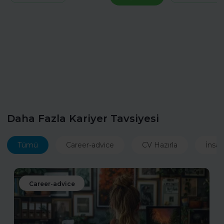
Daha Fazla Kariyer Tavsiyesi
Tümü
Career-advice
CV Hazırla
İnsan
Career-advice