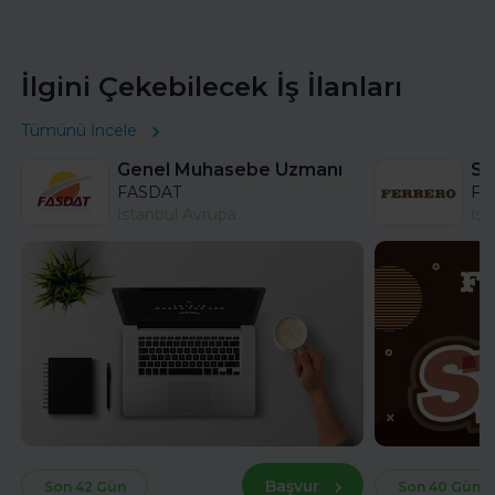
İlgini Çekebilecek İş İlanları
Tümünü İncele
Genel Muhasebe Uzmanı
FASDAT
Fer
İstanbul Avrupa
İst
Başvur
Son 42 Gün
Son 40 Gün