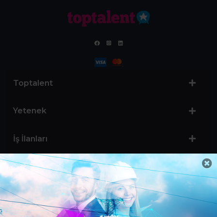
Toptalent
Yetenek
İş İlanları
Sertifika Programları
Yetenek Testleri