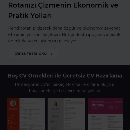
Rotanızı Çizmenin Ekonomik ve
Pratik Yolları
Kendi rotanızı çizerek daha özgür ve ekonomik seyahat
etmenin yollarını keşfedin. Bütçe dostu ipuçları ve pratik
önerilerle yolculuğunuzu planlayın.
Daha fazla oku
Boş CV Örnekleri ile Ücretsiz CV Hazırlama
Profesyonel CV’ini birkaç tıklama ile online oluştur,
hayalindeki işe bir adım daha yaklaş.