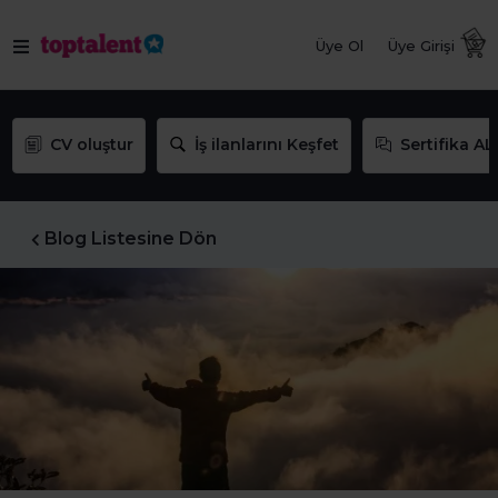
Üye Ol
Üye Girişi
CV oluştur
İş ilanlarını Keşfet
Sertifika AL
Blog Listesine Dön