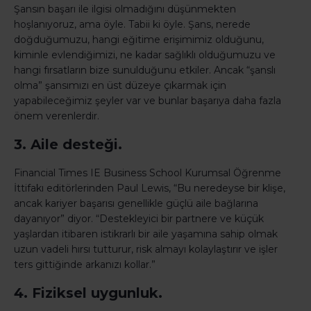
Şansın başarı ile ilgisi olmadığını düşünmekten
hoşlanıyoruz, ama öyle. Tabii ki öyle. Şans, nerede
doğduğumuzu, hangi eğitime erişimimiz olduğunu,
kiminle evlendiğimizi, ne kadar sağlıklı olduğumuzu ve
hangi fırsatların bize sunulduğunu etkiler. Ancak “şanslı
olma” şansımızı en üst düzeye çıkarmak için
yapabileceğimiz şeyler var ve bunlar başarıya daha fazla
önem verenlerdir.
3. Aile desteği.
Financial Times IE Business School Kurumsal Öğrenme
İttifakı editörlerinden Paul Lewis, “Bu neredeyse bir klişe,
ancak kariyer başarısı genellikle güçlü aile bağlarına
dayanıyor” diyor. “Destekleyici bir partnere ve küçük
yaşlardan itibaren istikrarlı bir aile yaşamına sahip olmak
uzun vadeli hırsı tutturur, risk almayı kolaylaştırır ve işler
ters gittiğinde arkanızı kollar.”
4. Fiziksel uygunluk.