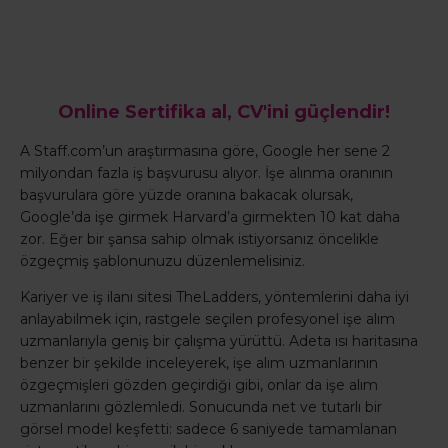
Online Sertifika al, CV'ini güçlendir!
A Staff.com’un araştırmasına göre, Google her sene 2
milyondan fazla iş başvurusu alıyor. İşe alınma oranının
başvurulara göre yüzde oranına bakacak olursak,
Google’da işe girmek Harvard’a girmekten 10 kat daha
zor. Eğer bir şansa sahip olmak istiyorsanız öncelikle
özgeçmiş şablonunuzu düzenlemelisiniz.
Kariyer ve iş ilanı sitesi TheLadders, yöntemlerini daha iyi
anlayabilmek için, rastgele seçilen profesyonel işe alım
uzmanlarıyla geniş bir çalışma yürüttü. Adeta ısı haritasına
benzer bir şekilde inceleyerek, işe alım uzmanlarının
özgeçmişleri gözden geçirdiği gibi, onlar da işe alım
uzmanlarını gözlemledi. Sonucunda net ve tutarlı bir
görsel model keşfetti: sadece 6 saniyede tamamlanan