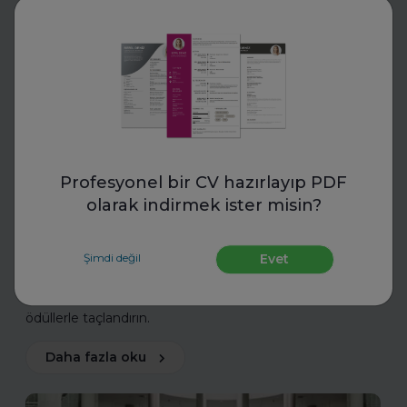
Toptalent
Profesyonel bir CV hazırlayıp PDF
İnsan Kaynakları Ödülleri 2025-
olarak indirmek ister misin?
2026
İnsan Kaynakları Ödülleri, şirketiniz için bir tanıtım fırsatı
Şimdi değil
Evet
olabilir. En iyi uygulamalarınızı tanıtarak sektördeki öncü
konumunuzu güçlendirin ve değerli başarılarınızı
ödüllerle taçlandırın.
Daha fazla oku