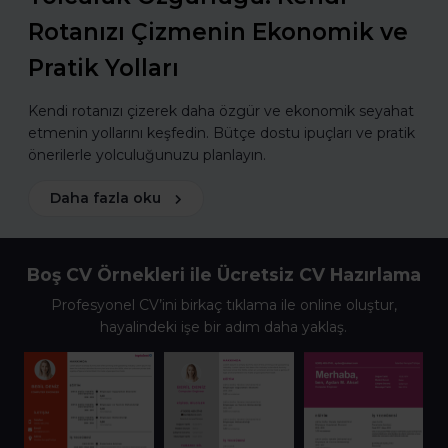
Rotanızı Çizmenin Ekonomik ve
Pratik Yolları
Kendi rotanızı çizerek daha özgür ve ekonomik seyahat
etmenin yollarını keşfedin. Bütçe dostu ipuçları ve pratik
önerilerle yolculuğunuzu planlayın.
Daha fazla oku
Boş CV Örnekleri ile Ücretsiz CV Hazırlama
Profesyonel CV’ini birkaç tıklama ile online oluştur,
hayalindeki işe bir adım daha yaklaş.