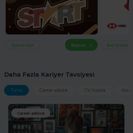
Başvur
Son 44 Gün
Son 13 Gün
Daha Fazla Kariyer Tavsiyesi
Tümü
Career-advice
CV Hazırla
İnsan
Career-advice