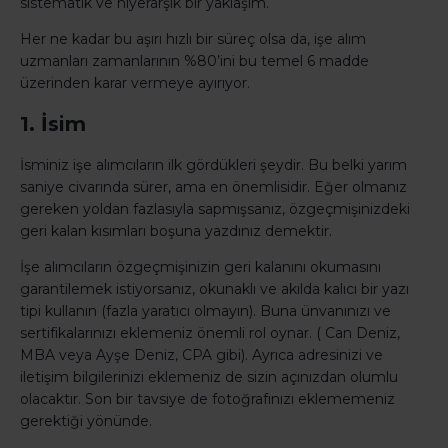
sistematik ve hiyerarşik bir yaklaşım.
Her ne kadar bu aşırı hızlı bir süreç olsa da, işe alım
uzmanları zamanlarının %80’ini bu temel 6 madde
üzerinden karar vermeye ayırıyor.
1. İsim
İsminiz işe alımcıların ilk gördükleri şeydir. Bu belki yarım
saniye civarında sürer, ama en önemlisidir. Eğer olmanız
gereken yoldan fazlasıyla sapmışsanız, özgeçmişinizdeki
geri kalan kısımları boşuna yazdınız demektir.
İşe alımcıların özgeçmişinizin geri kalanını okumasını
garantilemek istiyorsanız, okunaklı ve akılda kalıcı bir yazı
tipi kullanın (fazla yaratıcı olmayın). Buna ünvanınızı ve
sertifikalarınızı eklemeniz önemli rol oynar. ( Can Deniz,
MBA veya Ayşe Deniz, CPA gibi). Ayrıca adresinizi ve
iletişim bilgilerinizi eklemeniz de sizin açınızdan olumlu
olacaktır. Son bir tavsiye de fotoğrafınızı eklememeniz
gerektiği yönünde.