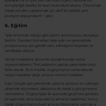
açıklayan bir ön yazı yazmalı veya özgeçmişinizde bu
konuyla ilgili tarafsız bir kısım bulundurmalısınız. (‘’Kurumsal
olarak yeniden yapılanmak için, aktif bir şekilde yeni
pozisyon arayışındayım.’’ gibi.)
6. Eğitim
Tıpkı isminizde olduğu gibi eğitim durumunuzu da açıkça
belirtin. Standart formatları takip edin ve gelecekteki
pozisyonunuz için gerekli olan, edindiğiniz başarıları ve
sertifikaları ekleyin.
Temel maddelere dönecek olursak bundan sonra
söyleyeceklerim, TheLadders’ın yaptığı çalışmadan biraz
farklı olacak. Bu 6 madde, özgeçmişinizi canlandıracak
neşeli maddeler değil; ama en önemli maddeler.
Eğer Google gibi şirketlerde çalışma şansınızı en yükseğe
çıkarmak istiyorsanız, dikkatinizi ilk olarak iş görüşmesine
vermelisiniz. Özgeçmişler ilk aşamada geçilmesi gereken
bir aşamadır, ama doğrudan işi almanızı sağlamaz. Sonuç
olarak özgeçmişinizi basit ama profesyonelce yazmak iş