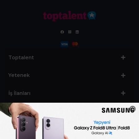
Toptalent
Yetenek
İş İlanları
Sertifika Programları
Yetenek Testleri