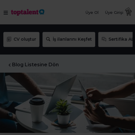
Üye Ol
Üye Girişi
CV oluştur
İş ilanlarını Keşfet
Sertifika AL
Blog Listesine Dön