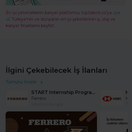
En iyi yeteneklerin kariyer platformu toptalent.co'ya
üye
ol,
Türkiye'nin ve dünyanın en iyi şirketlerinin iş, staj ve
kariyer fırsatlarını keşfet.
İlgini Çekebilecek İş İlanları
Tümünü İncele
START Internship Program (Sales) - Istanbul
Ferrero
HS
İstanbul Avrupa
Tü