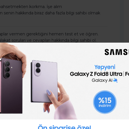
 bahsetmekten korkma. İşe alım
en senin hakkında biraz daha fazla bilgi sahibi olmak
vaplar vermen gerektiğini hemen test et ve öğren.
kat soruları ve cevapları hakkında bilgi sahibi ol.
u konuda çok az deneyimlisin. O zaman mülakat
”
tam sana göre! Hemen başla!