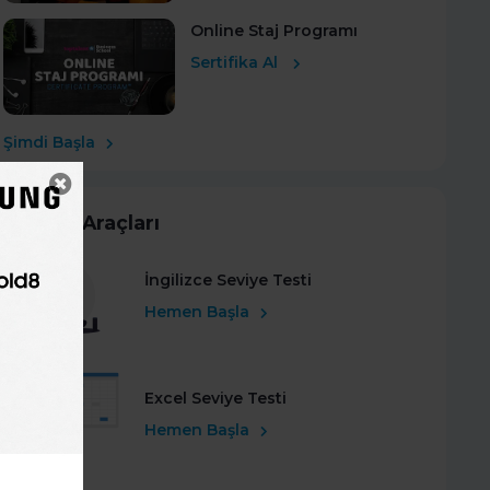
Online Staj Programı
Sertifika Al
Şimdi Başla
Kariyer Araçları
İngilizce Seviye Testi
Hemen Başla
Excel Seviye Testi
Hemen Başla