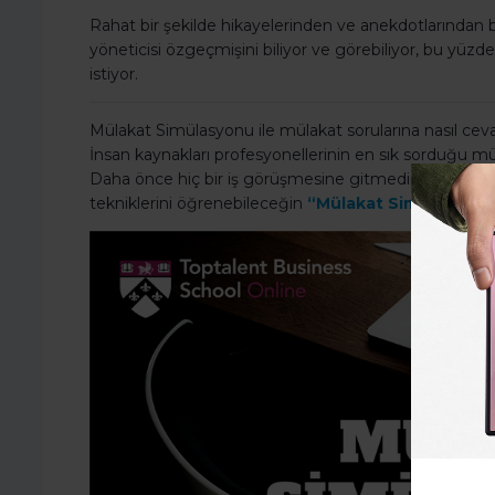
Rahat bir şekilde hikayelerinden ve anekdotlarından
yöneticisi özgeçmişini biliyor ve görebiliyor, bu yüzd
istiyor.
Mülakat Simülasyonu ile mülakat sorularına nasıl ce
İnsan kaynakları profesyonellerinin en sık sorduğu müla
Daha önce hiç bir iş görüşmesine gitmedin ya da b
tekniklerini öğrenebileceğin
“Mülakat Simülasyonu