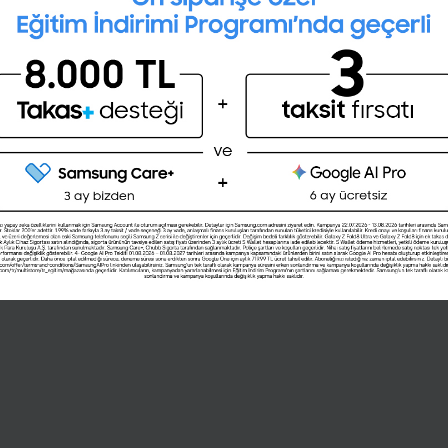
Mülakat simülasyonu ile mülakata
hazırlanmak ister misin ?
Şimdi değil
Evet
üye ol,
Türkiye'nin ve dünyanın en iyi şirketlerinin iş,