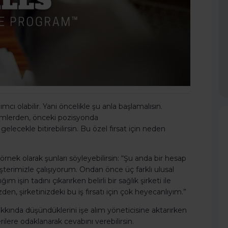
 olabilir. Yani öncelikle şu anla başlamalısın.
yimlerden, önceki pozisyonda
lecekle bitirebilirsin. Bu özel fırsat için neden
nek olarak şunları söyleyebilirsin: “Şu anda bir hesap
terimizle çalışıyorum. Ondan önce üç farklı ulusal
 işin tadını çıkarırken belirli bir sağlık şirketi ile
en, şirketinizdeki bu iş fırsatı için çok heyecanlıyım.”
ında düşündüklerini işe alım yöneticisine aktarırken
rilere odaklanarak cevabını verebilirsin.