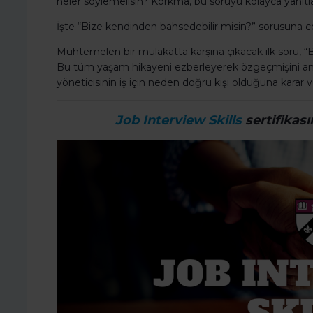
neler söylemelisin? Korkma, bu soruyu kolayca yanıtl
İşte “Bize kendinden bahsedebilir misin?” sorusuna c
Muhtemelen bir mülakatta karşına çıkacak ilk soru, “
Bu tüm yaşam hikayeni ezberleyerek özgeçmişini anla
yöneticisinin iş için neden doğru kişi olduğuna karar 
Job Interview Skills
sertifikası