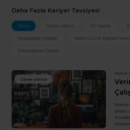
Daha Fazla Kariyer Tavsiyesi
Tümü
Career-advice
CV Hazırla
İ
Mülakatlara Hazırlan
Sektörünü ve Departmanın
Yeteneklerini Geliştir
Merve 
Career-advice
Veri
Çalı
Verimli
artıran
öncelik
fazlasın