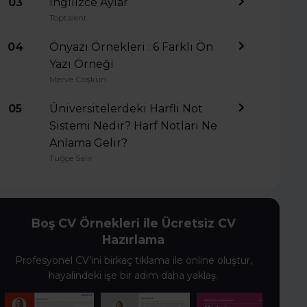
03
İngilizce Aylar
Toptalent
04
Önyazı Örnekleri : 6 Farklı Ön
Yazı Örneği
Merve Coşkun
05
Üniversitelerdeki Harfli Not
Sistemi Nedir? Harf Notları Ne
Anlama Gelir?
Tuğçe Salır
Boş CV Örnekleri ile Ücretsiz CV
Hazırlama
Profesyonel CV’ini birkaç tıklama ile online oluştur,
hayalindeki işe bir adım daha yaklaş.