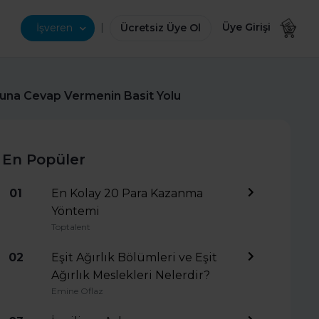
|
Üye Girişi
İşveren
Ücretsiz Üye Ol
suna Cevap Vermenin Basit Yolu
En Popüler
01
En Kolay 20 Para Kazanma
Yöntemi
Toptalent
02
Eşit Ağırlık Bölümleri ve Eşit
Ağırlık Meslekleri Nelerdir?
Emine Oflaz