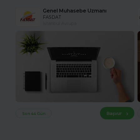
Genel Muhasebe Uzmanı
FASDAT
İstanbul Avrupa
Başvur
Son 44 Gün