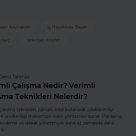
nsan Kaynakları
İş Hayatında Başarı
ı Seç
Şirketleri Keşfet
Deniz Tahmaz
mli Çalışma Nedir? Verimli
şma Teknikleri Nelerdir?
 çalışma teknikleri, zamanı etkili kullanarak odaklanmayı
 ve üretkenliği maksimize eden yöntemler sunar. Planlama,
lendirme ve dikkat yönetimiyle daha az zamanda daha
ı b