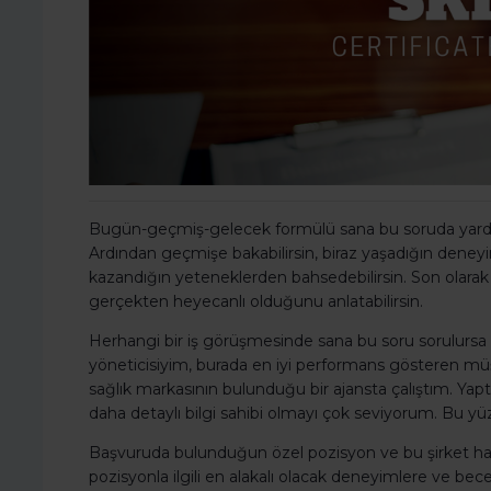
Bugün-geçmiş-gelecek formülü sana bu soruda yardımcı
Ardından geçmişe bakabilirsin, biraz yaşadığın dene
kazandığın yeteneklerden bahsedebilirsin. Son olarak ge
gerçekten heyecanlı olduğunu anlatabilirsin.
Herhangi bir iş görüşmesinde sana bu soru sorulursa ör
yöneticisiyim, burada en iyi performans gösteren müş
sağlık markasının bulunduğu bir ajansta çalıştım. Yaptığım
daha detaylı bilgi sahibi olmayı çok seviyorum. Bu yüzd
Başvuruda bulunduğun özel pozisyon ve bu şirket hakk
pozisyonla ilgili en alakalı olacak deneyimlere ve bece