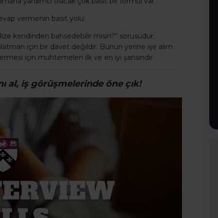
amana yardımcı olacak çok basit bir formül var.
evap vermenin basit yolu:
Bize kendinden bahsedebilir misin?” sorusudur.
tman için bir davet değildir. Bunun yerine işe alım
vermesi için muhtemelen ilk ve en iyi şansındır.
nı al,
iş görüşmelerinde öne çık!