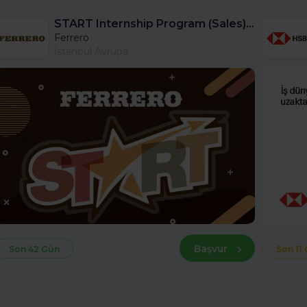
START Internship Program (Sales) - Istanbul
Ferrero
İstanbul Avrupa
Başvur
Son 42 Gün
Son 11