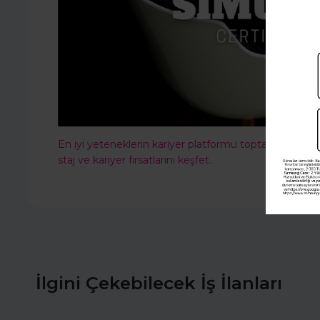
En iyi yeteneklerin kariyer platformu toptalent.co'ya
staj ve kariyer fırsatlarını keşfet.
İlgini Çekebilecek İş İlanları