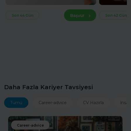
Başvur
Son 44 Gün
Son 42 Gün
Daha Fazla Kariyer Tavsiyesi
Tümü
Career-advice
CV Hazırla
İnsan
Career-advice