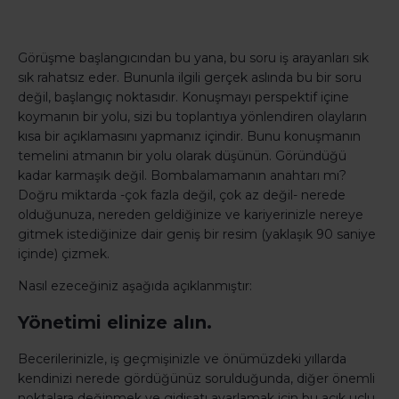
Görüşme başlangıcından bu yana, bu soru iş arayanları sık
sık rahatsız eder. Bununla ilgili gerçek aslında bu bir soru
değil, başlangıç ​​noktasıdır. Konuşmayı perspektif içine
koymanın bir yolu, sizi bu toplantıya yönlendiren olayların
kısa bir açıklamasını yapmanız içindir. Bunu konuşmanın
temelini atmanın bir yolu olarak düşünün. Göründüğü
kadar karmaşık değil. Bombalamamanın anahtarı mı?
Doğru miktarda -çok fazla değil, çok az değil- nerede
olduğunuza, nereden geldiğinize ve kariyerinizle nereye
gitmek istediğinize dair geniş bir resim (yaklaşık 90 saniye
içinde) çizmek.
Nasıl ezeceğiniz aşağıda açıklanmıştır:
Yönetimi elinize alın.
Becerilerinizle, iş geçmişinizle ve önümüzdeki yıllarda
kendinizi nerede gördüğünüz sorulduğunda, diğer önemli
noktalara değinmek ve gidişatı ayarlamak için bu açık uçlu