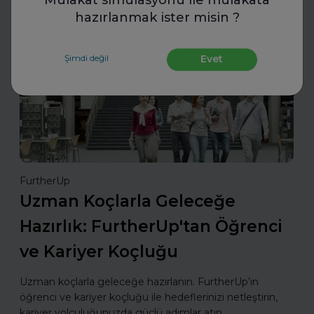
Mülakat simülasyonu ile mülakata
hazırlanmak ister misin ?
İş Hayatında Başarı
Şimdi değil
Evet
FurtherUp
Uzman Koçlarla Geleceğe
Hazırlık: FurtherUp'tan Öğrenci
ve Kariyer Koçluğu
Uzman koçlarla geleceğe hazırlanın. FurtherUp’ın
öğrenci ve kariyer koçluğu ile hedeflerinizi netleştirin,
kariyer yolculuğunuzda güçlü adımlar atın.