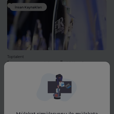
İnsan Kaynakları
Toptalent
İnsan Kaynakları Ödülleri 2025-
2026
İnsan Kaynakları Ödülleri, şirketiniz için bir tanıtım fırsatı
olabilir. En iyi uygulamalarınızı tanıtarak sektördeki öncü
konumunuzu güçlendirin ve değerli başarılarınızı
ödüllerle taçlandırın.
Daha fazla oku