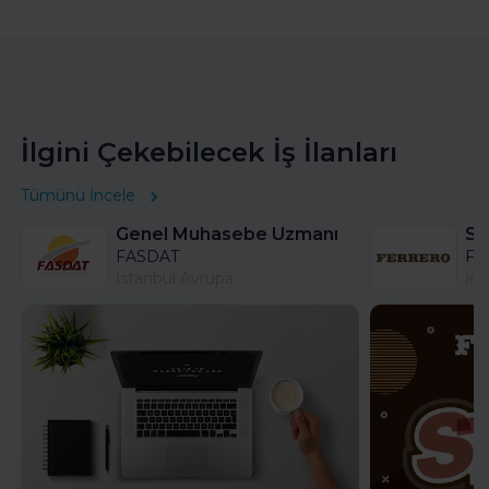
İlgini Çekebilecek İş İlanları
Tümünü İncele
Genel Muhasebe Uzmanı
FASDAT
Fer
İstanbul Avrupa
İst