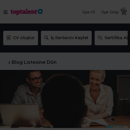
Üye Ol
Üye Girişi
CV oluştur
İş ilanlarını Keşfet
Sertifika AL
Blog Listesine Dön