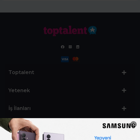
Toptalent
Yetenek
İş İlanları
Sertifika Programları