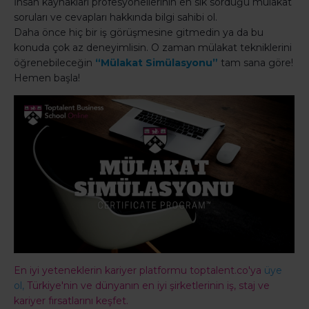
İnsan kaynakları profesyonellerinin en sık sorduğu mülakat
soruları ve cevapları hakkında bilgi sahibi ol.
Daha önce hiç bir iş görüşmesine gitmedin ya da bu
konuda çok az deneyimlisin. O zaman mülakat tekniklerini
öğrenebileceğin
“Mülakat Simülasyonu”
tam sana göre!
Hemen başla!
En iyi yeteneklerin kariyer platformu toptalent.co'ya
üye
ol,
Türkiye'nin ve dünyanın en iyi şirketlerinin iş, staj ve
kariyer fırsatlarını keşfet.