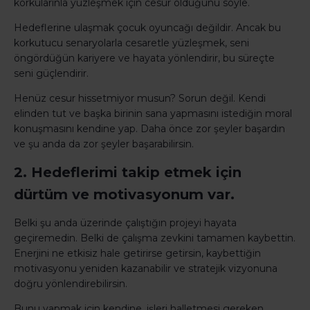
korkularınla yüzleşmek için cesur olduğunu söyle.
Hedeflerine ulaşmak çocuk oyuncağı değildir. Ancak bu
korkutucu senaryolarla cesaretle yüzleşmek, seni
öngördüğün kariyere ve hayata yönlendirir, bu süreçte
seni güçlendirir.
Henüz cesur hissetmiyor musun? Sorun değil. Kendi
elinden tut ve başka birinin sana yapmasını istediğin moral
konuşmasını kendine yap. Daha önce zor şeyler başardın
ve şu anda da zor şeyler başarabilirsin.
2. Hedeflerimi takip etmek için
dürtüm ve motivasyonum var.
Belki şu anda üzerinde çalıştığın projeyi hayata
geçiremedin. Belki de çalışma zevkini tamamen kaybettin.
Enerjini ne etkisiz hale getirirse getirsin, kaybettiğin
motivasyonu yeniden kazanabilir ve stratejik vizyonuna
doğru yönlendirebilirsin.
Bunu yapmak için kendine, işleri halletmesi gereken