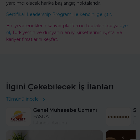
yardımcı olacak harika başlangıç noktalarıdır.
Sertifikalı Leadership Programı ile kendini geliştir.
En iyi yeteneklerin kariyer platformu toptalent.co'ya
üye
ol,
Türkiye'nin ve dünyanın en iyi şirketlerinin iş, staj ve
kariyer fırsatlarını keşfet.
İlgini Çekebilecek İş İlanları
Tümünü İncele
Genel Muhasebe Uzmanı
FASDAT
Fer
İstanbul Avrupa
İst