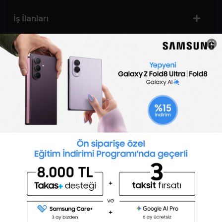
İş İlanları
Sertifika Programları
Yetenek Testleri
İşveren
Toptalent Marka ve İnsan Kaynakları Danışmanlığı Limited Şirketi Özel İstihdam Bürosu
Olarak 11 / 11 / 2024 - 10 / 11 / 2027 tarihleri arasında faaliyette bulunmak üzere, Türkiye İş
Kurumu tarafından 05.11.2024 tarih ve 16998526 sayılı karar uyarınca 1251 nolu belge ile faaliyet
göstermektedir.Toptalent İş İlanları için tıklayın. 4904 sayılı kanun uyarınca iş arayanlardan
ücret alınmayacak ve menfaat temin edilmeyecektir.
Türkiye İş Kurumu İstanbul İl Müdürlüğü: 0 212 249 29 87 | Türkiye iş Kurumu İstanbul Çalışma