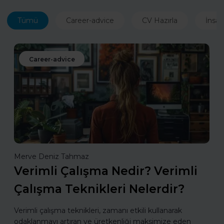
Tümü
Career-advice
CV Hazırla
İnsan
Career-advice
Merve Deniz Tahmaz
Verimli Çalışma Nedir? Verimli
Çalışma Teknikleri Nelerdir?
Verimli çalışma teknikleri, zamanı etkili kullanarak
odaklanmayı artıran ve üretkenliği maksimize eden