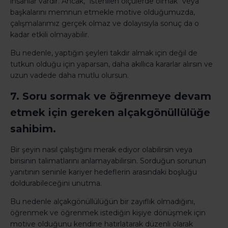
insanlar vardır. Ancak, "istenilen ölçülerde olmak" veya
başkalarını memnun etmekle motive olduğumuzda,
çalışmalarımız gerçek olmaz ve dolayısıyla sonuç da o
kadar etkili olmayabilir.
Bu nedenle, yaptığın şeyleri takdir almak için değil de
tutkun olduğu için yaparsan, daha akıllıca kararlar alırsın ve
uzun vadede daha mutlu olursun.
7. Soru sormak ve öğrenmeye devam
etmek için gereken alçakgönüllülüğe
sahibim.
Bir şeyin nasıl çalıştığını merak ediyor olabilirsin veya
birisinin talimatlarını anlamayabilirsin. Sorduğun sorunun
yanıtının seninle kariyer hedeflerin arasındaki boşluğu
doldurabileceğini unutma.
Bu nedenle alçakgönüllülüğün bir zayıflık olmadığını,
öğrenmek ve öğrenmek istediğin kişiye dönüşmek için
motive olduğunu kendine hatırlatarak düzenli olarak