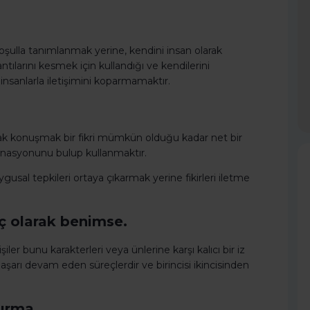
şulla tanımlanmak yerine, kendini insan olarak
antılarını kesmek için kullandığı ve kendilerini
insanlarla iletişimini koparmamaktır.
rak konuşmak bir fikri mümkün olduğu kadar net bir
inasyonunu bulup kullanmaktır.
usal tepkileri ortaya çıkarmak yerine fikirleri iletme
reç olarak benimse.
ler bunu karakterleri veya ünlerine karşı kalıcı bir iz
aşarı devam eden süreçlerdir ve birincisi ikincisinden
dırma.