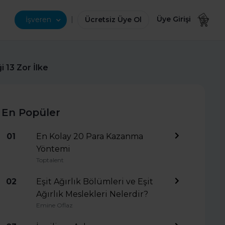
|
Üye Girişi
İşveren
Ücretsiz Üye Ol
 13 Zor İlke
En Popüler
01
En Kolay 20 Para Kazanma
Yöntemi
Toptalent
02
Eşit Ağırlık Bölümleri ve Eşit
Ağırlık Meslekleri Nelerdir?
Emine Oflaz