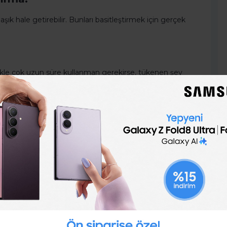
 hale getirebilir. Bunları basitleştirmek için gerçek
likle çok uzun süre kullanman gerekirse, tükenen şey
 yemek hazırlığı gibi günlük karar aldıkları şeyleri
rçekten önemli konularda odaklarını koruyabiliyorlar.
nduğunda veya aşağıladığında savunma yapmak kolaydır.
potansiyel olarak bir öğrenme aracı olarak kullanılma
aşarı" değildir. İnsanlar sayılar haline geldiğinde ve
zünde istatistik haline geldiğinde insanlar arasında
sebep olur.