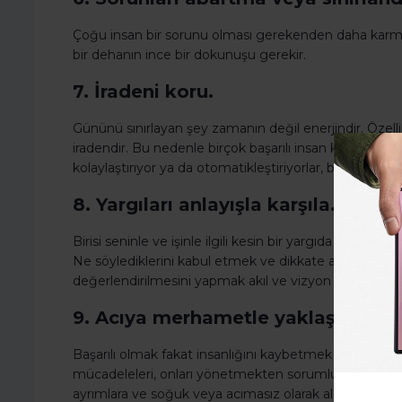
Çoğu insan bir sorunu olması gerekenden daha karmaşık
bir dehanın ince bir dokunuşu gerekir.
7. İradeni koru.
Gününü sınırlayan şey zamanın değil enerjindir. Özel
iradendir. Bu nedenle birçok başarılı insan kıyafet veya
kolaylaştırıyor ya da otomatikleştiriyorlar, böylece ge
8. Yargıları anlayışla karşıla.
Birisi seninle ve işinle ilgili kesin bir yargıda bulu
Ne söylediklerini kabul etmek ve dikkate alınma veya 
değerlendirilmesini yapmak akıl ve vizyon gerektirir.
9. Acıya merhametle yaklaş.
Başarılı olmak fakat insanlığını kaybetmek gerçekten "b
mücadeleleri, onları yönetmekten sorumlu olanların gö
ayrımlara ve soğuk veya acımasız olarak algılanmaya 