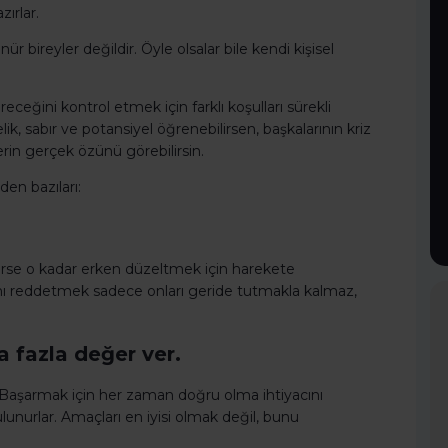
ırlar.
ür bireyler değildir. Öyle olsalar bile kendi kişisel
ceğini kontrol etmek için farklı koşulları sürekli
ik, sabır ve potansiyel öğrenebilirsen, başkalarının kriz
in gerçek özünü görebilirsin.
den bazıları:
rlerse o kadar erken düzeltmek için harekete
rını reddetmek sadece onları geride tutmakla kalmaz,
 fazla değer ver.
r. Başarmak için her zaman doğru olma ihtiyacını
unurlar. Amaçları en iyisi olmak değil, bunu