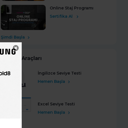
Online Staj Programı
Sertifika Al
Şimdi Başla
Kariyer Araçları
İngilizce Seviye Testi
Hemen Başla
Excel Seviye Testi
Hemen Başla