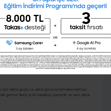
28 günlük kişisel gelişim planını
p.
oluşturmak ister misin ?
duğu için bunların hepsinin geçici olduğunu ve
ne kadar verdin ve başkalarını nasıl hissettirdin.
Şimdi değil
Evet
şün.
e sanatçı ortak bir yeteneğe sahiptir ve bu,
ın davranışlarının sebebini anlayabilmek ihtiyaçlarını
sözcüklerini yüzeysel yorumlamak yerine neden bunu
ak işini daha güçlü ve daha görünür kılmakla kalmaz,
k görme ilkesi iyi bir karakter işaretidir ve seni daha