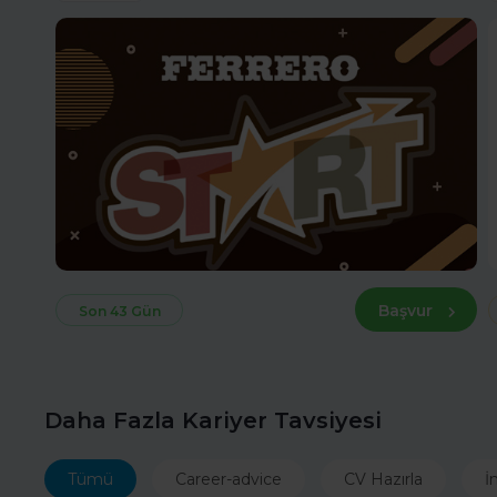
Başvur
Son 43 Gün
Daha Fazla Kariyer Tavsiyesi
Tümü
Career-advice
CV Hazırla
İ