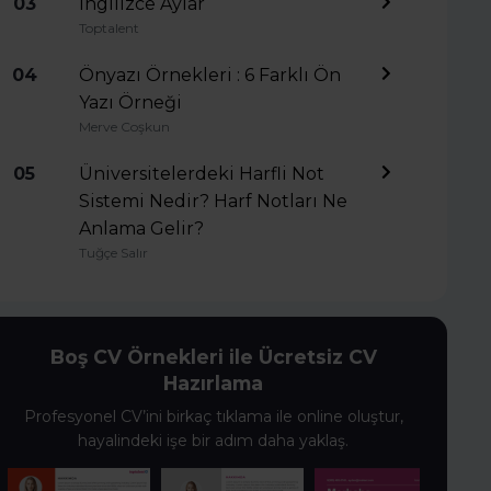
03
İngilizce Aylar
Toptalent
04
Önyazı Örnekleri : 6 Farklı Ön
Yazı Örneği
Merve Coşkun
05
Üniversitelerdeki Harfli Not
Sistemi Nedir? Harf Notları Ne
Anlama Gelir?
Tuğçe Salır
Boş CV Örnekleri ile Ücretsiz CV
Hazırlama
Profesyonel CV’ini birkaç tıklama ile online oluştur,
hayalindeki işe bir adım daha yaklaş.