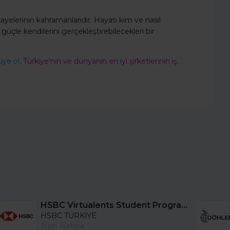
ayelerinin kahramanlarıdır. Hayatı kim ve nasıl
 güçle kendilerini gerçekleştirebilecekleri bir
üye ol,
Türkiye'nin ve dünyanın en iyi şirketlerinin iş,
HSBC Virtualents Student Program bu sene de devam ediyor!
HSBC TÜRKİYE
Tüm Türkiye