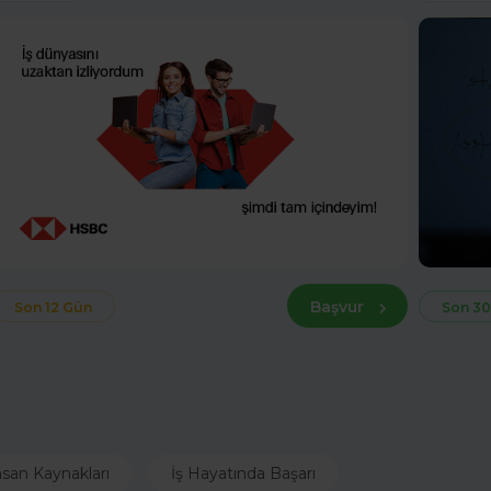
Başvur
Son 12 Gün
Son 30
nsan Kaynakları
İş Hayatında Başarı