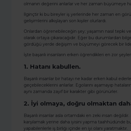
olmanın değerini anlarlar ve her zaman büyümeye haz
İlginçtir ki bu bireyler iş yerlerinde her zaman en görün
gelişimlerini alkışlayan son kişiler olurlardı.
Onlardan öğrenebileceğin şey; yaşamın nasıl tepki vere
olarak ortaya çıkaracağıdır. Eğer bu durumlardan bilgel
gördüğü yerde değişim ve büyümeyi görecek bir lider
İşte başarılı insanların erken öğrendikleri en zor şeyler
1. Hatanı kabullen.
Başarılı insanlar bir hatayı ne kadar erken kabul ede
geçebileceklerini anlarlar. Egolarını aşamayıp hatala
aynı zamanda zayıf bir karakter gibi görünürler.
2. İyi olmaya, doğru olmaktan daha
Başarılı insanlar asla ortamdaki en zeki insan değildi
karşılamak yerine daha iyisini yapma taahhüdünde bul
yapabilenlerle iş birliği içinde en iyi olanı yaratmaktır.