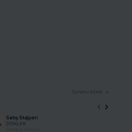
Tümünü İncele
Satış Stajyeri
DÖHLER
İstanbul Anadolu