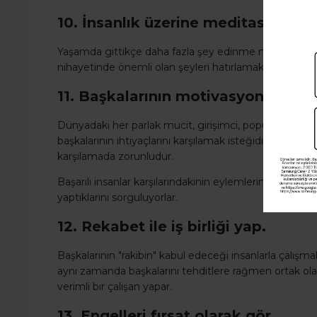
10. İnsanlık üzerine meditasyon ya
Yaşamda gittikçe daha fazla şey edinme niyeti var ol
nihayetinde önemli olan şeyleri hatırlamak zorunludur: 
11. Başkalarının motivasyonunu dü
Dünyadaki her parlak mucit, girişimci, popüler yazar v
başkalarının ihtiyaçlarını karşılamak isteğidir. İnsanlar
karşılamada zorunludur.
Başarılı insanlar karşılarındakinin eylemlerini veya 
yaptıklarını sorguluyorlar.
12. Rekabet ile iş birliği yap.
Başkalarının "rakibin" kabul edeceği insanlarla çalışm
aynı zamanda başkalarını tehditlere rağmen ortak olara
verimli bir çalışan yapar.
13. Engelleri fırsat olarak gör.