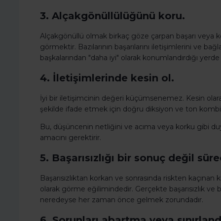
3. Alçakgönüllülüğünü koru.
Alçakgönüllü olmak birkaç göze çarpan başarı veya ko
görmektir. Bazılarının başarılarını iletişimlerini ve bağl
başkalarından "daha iyi" olarak konumlandırdığı yerde 
4. İletişimlerinde kesin ol.
İyi bir iletişimcinin değeri küçümsenemez. Kesin ola
şekilde ifade etmek için doğru diksiyon ve ton komb
Bu, düşüncenin netliğini ve acıma veya korku gibi duyg
amacını gerektirir.
5. Başarısızlığı bir sonuç değil sü
Başarısızlıktan korkan ve sonrasında riskten kaçınan kişi
olarak görme eğilimindedir. Gerçekte başarısızlık ve b
neredeyse her zaman önce gelmek zorundadır.
6. Sorunları abartma veya sınırlan