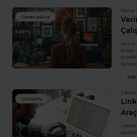
Merve 
Career-advice
Veri
Çalı
Verimli
artıran
öncelik
fazlasın
Dah
Eskritor
CV Hazırla
Link
Araç
LinkedIn
araçlarl