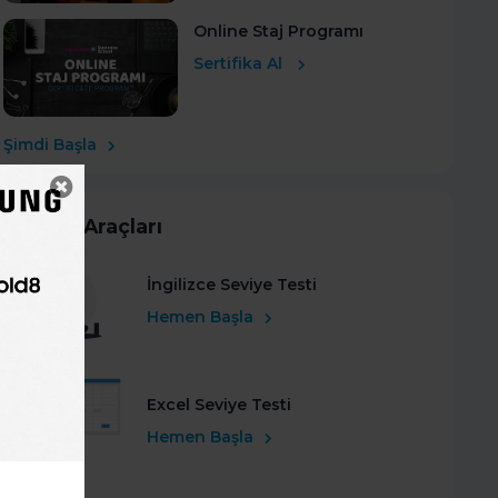
Online Staj Programı
Sertifika Al
Şimdi Başla
Kariyer Araçları
İngilizce Seviye Testi
Hemen Başla
Excel Seviye Testi
Hemen Başla