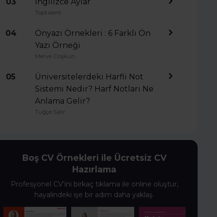
03
İngilizce Aylar
Toptalent
04
Önyazı Örnekleri : 6 Farklı Ön
Yazı Örneği
Merve Coşkun
05
Üniversitelerdeki Harfli Not
Sistemi Nedir? Harf Notları Ne
Anlama Gelir?
Tuğçe Salır
Boş CV Örnekleri ile Ücretsiz CV
Hazırlama
Profesyonel CV’ini birkaç tıklama ile online oluştur,
hayalindeki işe bir adım daha yaklaş.