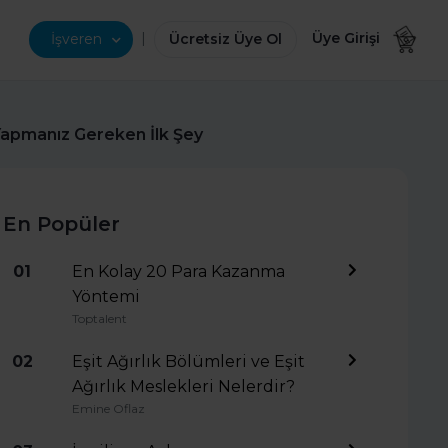
|
Üye Girişi
İşveren
Ücretsiz Üye Ol
 Yapmanız Gereken İlk Şey
En Popüler
01
En Kolay 20 Para Kazanma
Yöntemi
Toptalent
02
Eşit Ağırlık Bölümleri ve Eşit
Ağırlık Meslekleri Nelerdir?
Emine Oflaz