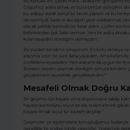
Bu konuda Inc. yazarı Marla Tabaka’nın görüşlerini ince
Çoğumuz araba almak ve buna benzer süreçlerin sin
bu arabayı alarak bilinçli bir tercih yaptım ve bu herk
deneyimiydi. Sadece alacağım şeye odaklanmak yer
olacak şekilde kontrollü bir karar aldım. Lütfen kontrol
birbirlerinden çok farklı terimler. Yeni bir araba a
kuramasaydım istediğimi alamazdım.
Bu yüzden kendime soruyorum: En kötü senaryo ne ol
aracımla uzun bir süre daha yaşardım. Ama kafamda ye
özelliklerini kıyasladım. Yeni arabamı da uygun bir f
Bunların hepsini ulaşmak istediğim sonuca kendimi ç
geçebilmem sayesinde gerçekleştirdim.’’
Mesafeli Olmak Doğru Kar
Bir girişimci için başarılı olma düşüncesine takılıp ka
hayatın kontrolünü soyut bir ele teslim etmek gibidi
başarılı olmak soyut bir kavram değildir.
Girişimciler ve eğitimcilerle konuştuğumuz kadarıyla 
genellikle bir endişe içinde yaşıyorlar. Yinelemek g