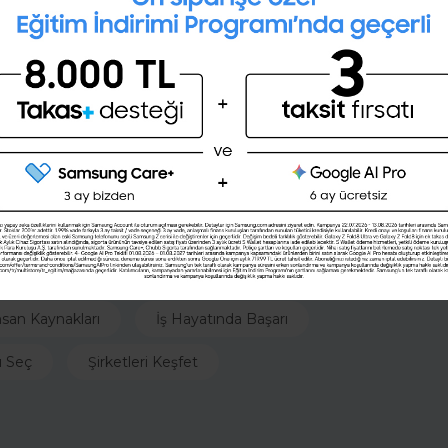
İngilizce seviyeni öğrenmek
lun ki bu sizin gücünüzü yerine getirecek ve hayata
ister misin ?
up hayattaki gücünüzü elinizden alır. Bu takıntılardan
(A1,A2,B1,B2,C1,C2)
ireceksiniz. Kontrollü bağlılık kendinize olan
almanızı sağlayacak. Daha mutlu ve huzurlu olmanın
Şimdi değil
Evet
nsan Kaynakları
İş Hayatında Başarı
ı Seç
Şirketleri Keşfet