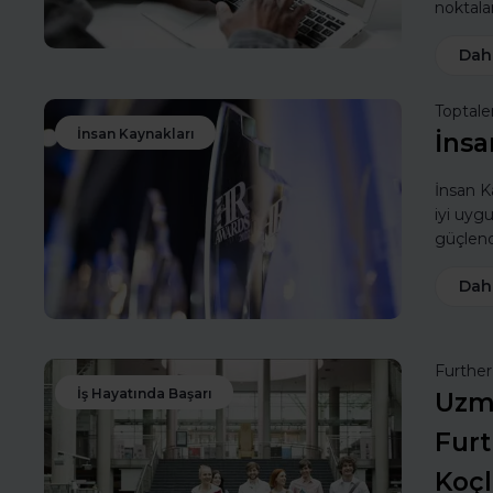
noktalar
Dah
Toptale
İnsan Kaynakları
İnsa
İnsan Ka
iyi uyg
güçlendi
Dah
Furthe
İş Hayatında Başarı
Uzma
Furt
Koç