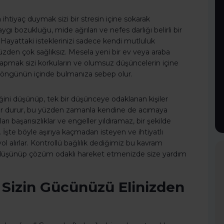
tiyaç duymak sizi bir stresin içine sokarak
ygı bozukluğu, mide ağrıları ve nefes darlığı belirli bir
 Hayattaki isteklerinizi sadece kendi mutluluk
zden çok sağlıksız. Mesela yeni bir ev veya araba
yapmak sizi korkuların ve olumsuz düşüncelerin içine
 döngünün içinde bulmanıza sebep olur.
ceğini düşünüp, tek bir düşünceye odaklanan kişiler
düşünür durur, bu yüzden zamanla kendine de acımaya
rı başarısızlıklar ve engeller yıldıramaz, bir şekilde
 İşte böyle aşırıya kaçmadan isteyen ve ihtiyatlı
yol alırlar. Kontrollü bağlılık dediğimiz bu kavram
u düşünüp çözüm odaklı hareket etmenizde size yardım
k Sizin Gücünüzü Elinizden