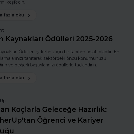
ını keşfedin.
a fazla oku
nt
n Kaynakları Ödülleri 2025-2026
ynakları Ödülleri, şirketiniz için bir tanıtım fırsatı olabilir. En
ulamalarınızı tanıtarak sektördeki öncü konumunuzu
rin ve değerli başarılarınızı ödüllerle taçlandırın.
a fazla oku
rUp
n Koçlarla Geleceğe Hazırlık:
herUp'tan Öğrenci ve Kariyer
luğu