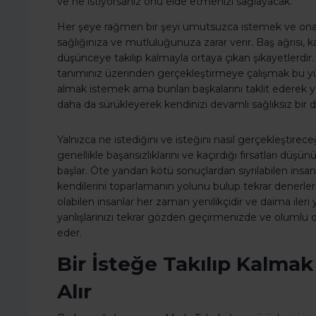
ve ne istiyorsanız onu elde etmenizi sağlayacak.
Her şeye rağmen bir şeyi umutsuzca istemek ve ona ih
sağlığınıza ve mutluluğunuza zarar verir. Baş ağrısı, ka
düşünceye takılıp kalmayla ortaya çıkan şikayetlerdir.
tanımınız üzerinden gerçekleştirmeye çalışmak bu yü
almak istemek ama bunları başkalarını taklit ederek 
daha da sürükleyerek kendinizi devamlı sağlıksız bir
Yalnızca ne istediğini ve isteğini nasıl gerçekleştire
genellikle başarısızlıklarını ve kaçırdığı fırsatları 
başlar. Öte yandan kötü sonuçlardan sıyrılabilen insanla
kendilerini toparlamanın yolunu bulup tekrar denerler.
olabilen insanlar her zaman yenilikçidir ve daima ileri 
yanlışlarınızı tekrar gözden geçirmenizde ve oluml
eder.
Bir İsteğe Takılıp Kalma
Alır