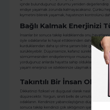
içinde bulunduğunuz durumu yeniden değerlendirip bun
endişe yaşamak zorunda kalmayacaksınız. Çünkü hep da
kıymetini bilerek yaşamak, hayatınızın kontrolünü daha 
Bağlı Kalmak Enerjinizi T
İnsanlar bir sonuca takılıp kaldıklarında onu hayatları
öyle odaklanırlar ki hayal ettiklerinden daha farklı ol
kurduklarından daha iyi olma şansını bile göz ardı ede
sürükleyebilir. Düşünsenize, kafanız sürekli bir şeyle
sömürmesinden endişelenmiyor musunuz? Tam da bu 
yorduğunuz anlarda hayatta sahip olduklarınızı aklınız
yaşam enerjinizi ve isteklerinize ulaşmak için gerekli ol
Takıntılı Bir İnsan Olduğ
Dikkatinizi fiziksel ve duygusal olarak nasıl hissettiği
düşürecektir. Yorgun, sinirli belki de umutsuz ve bık
odaklanın. Kendinize yabancılaştığınızı düşünmek ya 
sonuca takılıp kendinizi çok sıktığınızın işaretleridir.