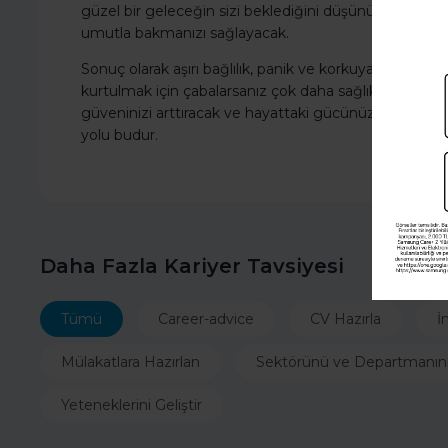
güzel bir geleceğin sizi beklediğini düşünün! Emin o
umutla bakmanızı sağlayacak.
Sonuç olarak aşırı bağlılık, panik ve korkuya sebep ol
kurtulmak için çabalarsanız çok daha sağlıklı bir yola g
güveninizi arttıracak ve hayattaki gücünüzü elinize 
yolu budur.
Daha Fazla Kariyer Tavsiyesi
Tümü
Career-advice
CV Hazırla
İ
Mülakatlara Hazırlan
Sektörünü ve Departmanın
Yeteneklerini Geliştir