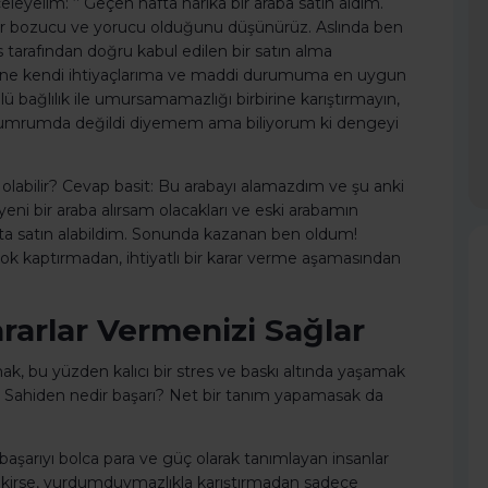
leyelim: ‘’ Geçen hafta harika bir araba satın aldım.
ir bozucu ve yorucu olduğunu düşünürüz. Aslında ben
es tarafından doğru kabul edilen bir satın alma
ine kendi ihtiyaçlarıma ve maddi durumuma en uygun
lü bağlılık ile umursamamazlığı birbirine karıştırmayın,
lmak umrumda değildi diyemem ama biliyorum ki dengeyi
abilir? Cevap basit: Bu arabayı alamazdım ve şu anki
ni bir araba alırsam olacakları ve eski arabamın
iyata satın alabildim. Sonunda kazanan ben oldum!
ok kaptırmadan, ihtiyatlı bir karar verme aşamasından
arlar Vermenizi Sağlar
lmak, bu yüzden kalıcı bir stres ve baskı altında yaşamak
r. Sahiden nedir başarı? Net bir tanım yapamasak da
başarıyı bolca para ve güç olarak tanımlayan insanlar
erekirse, vurdumduymazlıkla karıştırmadan sadece