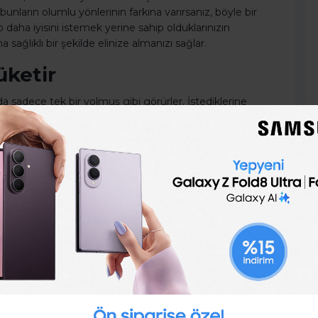
ların olumlu yönlerinin farkına varırsanız, böyle bir
ha iyisini istemek yerine sahip olduklarınızın
sağlıklı bir şekilde elinize almanızı sağlar.
üketir
nda sadece tek bir yolmuş gibi görürler. İstediklerine
abileceği ihtimalini düşünmezler, hatta kendi kafalarında
rler. Bu ön yargı onları yorgunluk ve tükenmişliğe
rle meşgul. Bu durumun sizin bütün hayat enerjinizi
yüzden bir şeyi umutsuzca isteyip kendinizi
a getirin, çünkü onların kıymetinin farkına varmak,
an yaratıcılığı size geri getirecektir.
umuzu Nasıl Anlarız?
nize verin. Elinizdeki sonuca odaklanmak enerjinizi
kın hissedeceksiniz. Sadece bedeninize ve ruh halinize
da yorgun, hasta gibi hissetmek… Bunlar hep tek bir
 Tam tersine yaşadığınız anın güzelliklerine odaklanın ve