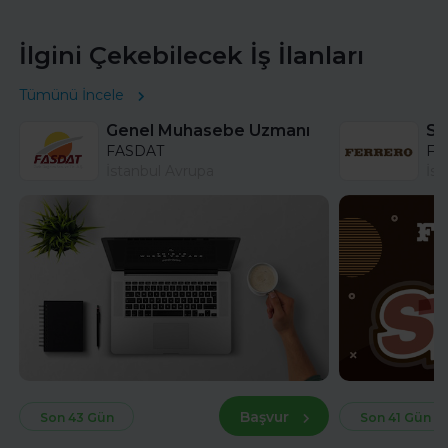
İlgini Çekebilecek İş İlanları
Tümünü İncele
Genel Muhasebe Uzmanı
FASDAT
Fer
İstanbul Avrupa
İst
Başvur
Son 43 Gün
Son 41 Gün