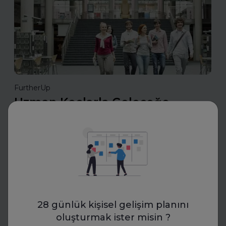
FurtherUp
Uzman Koçlarla Geleceğe
Hazırlık: FurtherUp'tan Öğrenci
ve Kariyer Koçluğu
Uzman koçlarla geleceğe hazırlanın. FurtherUp’ın
öğrenci ve kariyer koçluğu ile hedeflerinizi netleştirin,
kariyer yolculuğunuzda güçlü adımlar atın.
28 günlük kişisel gelişim planını
Daha fazla oku
oluşturmak ister misin ?