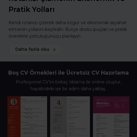
Pratik Yolları
Kendi rotanızı çizerek daha özgür ve ekonomik seyahat
etmenin yollarını keşfedin. Bütçe dostu ipuçları ve pratik
önerilerle yolculuğunuzu planlayın.
Daha fazla oku
Boş CV Örnekleri ile Ücretsiz CV Hazırlama
Profesyonel CV’ini birkaç tıklama ile online oluştur,
hayalindeki işe bir adım daha yaklaş.