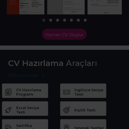
Hemen CV Oluştur
CV Hazırlama
Araçları
Tümünü İncele
CV Hazırlama
İngilizce Seviye
Programı
Testi
Excel Seviye
Kişilik Testi
Testi
Sertifika
Yetenek Testleri