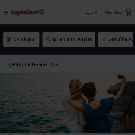
Üye Ol
Üye Girişi
CV oluştur
İş ilanlarını Keşfet
Sertifika AL
Blog Listesine Dön