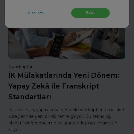
Mülakatlara Hazırlan
Şimdi değil
Evet
Transkriptor
İK Mülakatlarında Yeni Dönem:
Yapay Zekâ ile Transkript
Standartları
İK uzmanları, yapay zekâ destekli transkriptlerle mülakat
süreçlerinde yeni bir döneme giriyor. Bu teknoloji,
objektif değerlendirme ve standartlaşmayı mümkün
kılıyor.