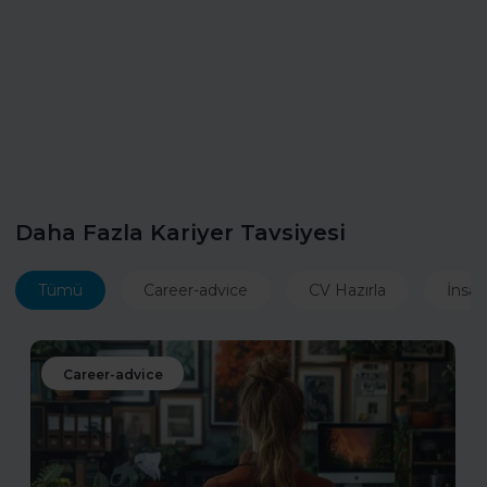
Daha Fazla Kariyer Tavsiyesi
Tümü
Career-advice
CV Hazırla
İnsan
Career-advice