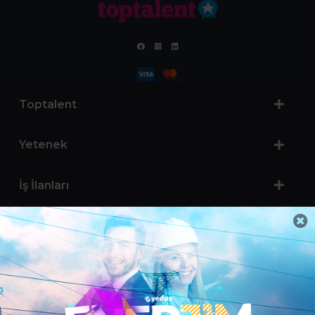
Toptalent
Yetenek
İş İlanları
Sertifika Programları
Yetenek Testleri
İşveren