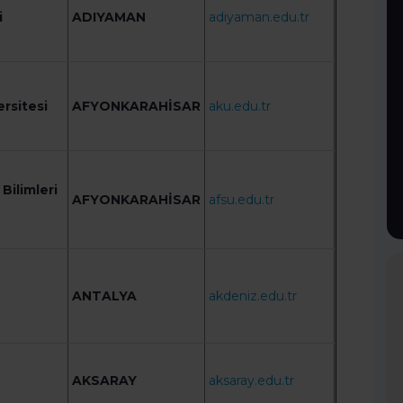
i
ADIYAMAN
adiyaman.edu.tr
rsitesi
AFYONKARAHİSAR
aku.edu.tr
Bilimleri
AFYONKARAHİSAR
afsu.edu.tr
ANTALYA
akdeniz.edu.tr
AKSARAY
aksaray.edu.tr