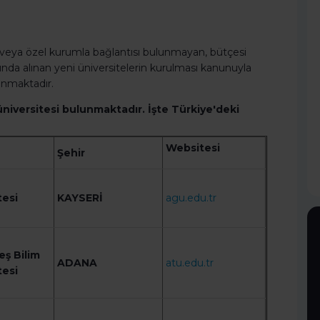
f veya özel kurumla bağlantısı bulunmayan, bütçesi
ılında alınan yeni üniversitelerin kurulması kanunuyla
lunmaktadır.
 üniversitesi bulunmaktadır. İşte Türkiye'deki
Websitesi
Şehir
tesi
KAYSERİ
agu.edu.tr
eş Bilim
ADANA
atu.edu.tr
tesi