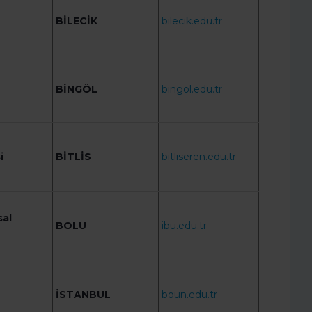
BİLECİK
bilecik.edu.tr
BİNGÖL
bingol.edu.tr
i
BİTLİS
bitliseren.edu.tr
sal
BOLU
ibu.edu.tr
İSTANBUL
boun.edu.tr