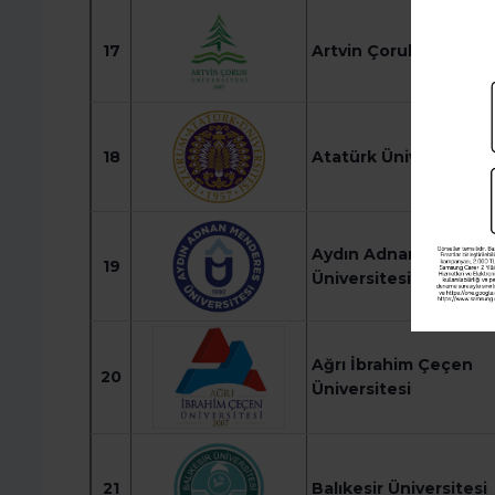
17
Artvin Çoruh Üniversi
18
Atatürk Üniversitesi
Aydın Adnan Mender
19
Üniversitesi
Ağrı İbrahim Çeçen
20
Üniversitesi
21
Balıkesir Üniversitesi