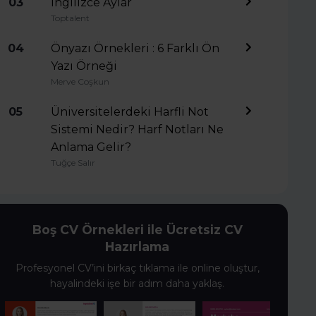
03
İngilizce Aylar
Toptalent
04
Önyazı Örnekleri : 6 Farklı Ön
Yazı Örneği
Merve Coşkun
05
Üniversitelerdeki Harfli Not
Sistemi Nedir? Harf Notları Ne
Anlama Gelir?
Tuğçe Salır
Boş CV Örnekleri ile Ücretsiz CV
Hazırlama
Profesyonel CV’ini birkaç tıklama ile online oluştur,
hayalindeki işe bir adım daha yaklaş.