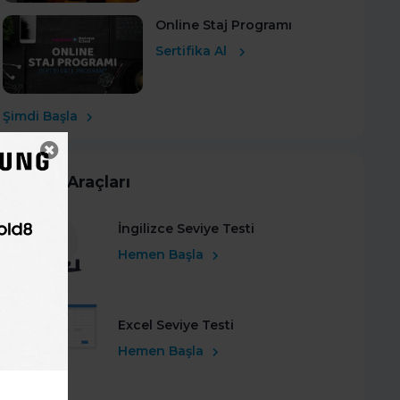
Online Staj Programı
Sertifika Al
Şimdi Başla
Kariyer Araçları
İngilizce Seviye Testi
Hemen Başla
Excel Seviye Testi
Hemen Başla