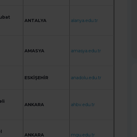
ubat
ANTALYA
alanya.edu.tr
AMASYA
amasya.edu.tr
ESKİŞEHİR
anadolu.edu.tr
li
ANKARA
ahbv.edu.tr
l
ANKARA
mgu.edu.tr