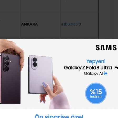
r
ANKARA
asbu.edu.tr
ıt
ANKARA
aybu.edu.tr
ANKARA
ankara.edu.tr
ARDAHAN
ardahan.edu.tr