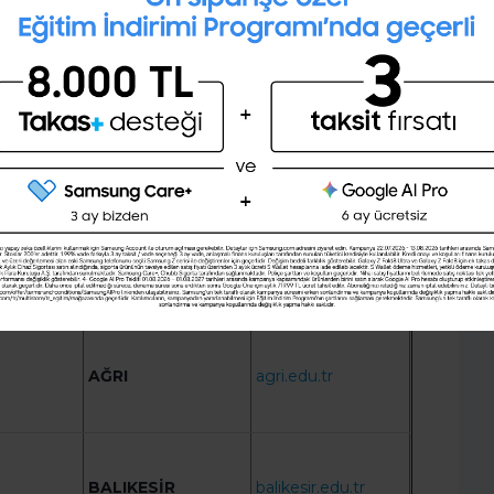
Kişilik testini çözerek gelecekteki
tesi
ARTVİN
artvin.edu.tr
mesleğini öğrenmek ister misin ?
Şimdi değil
Evet
ERZURUM
atauni.edu.tr
es
AYDIN
adu.edu.tr
AĞRI
agri.edu.tr
BALIKESİR
balikesir.edu.tr