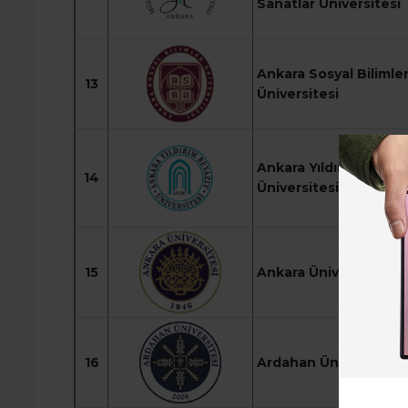
Sanatlar Üniversitesi
Ankara Sosyal Bilimle
13
Üniversitesi
Ankara Yıldırım Beyaz
14
Üniversitesi
15
Ankara Üniversitesi
16
Ardahan Üniversitesi