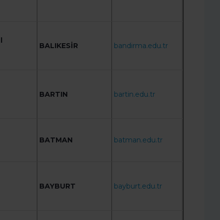
l
BALIKESİR
bandirma.edu.tr
BARTIN
bartin.edu.tr
BATMAN
batman.edu.tr
BAYBURT
bayburt.edu.tr