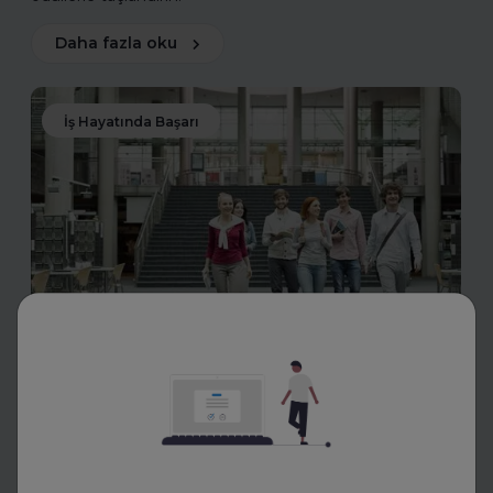
Daha fazla oku
İş Hayatında Başarı
FurtherUp
Uzman Koçlarla Geleceğe
Hazırlık: FurtherUp'tan Öğrenci
ve Kariyer Koçluğu