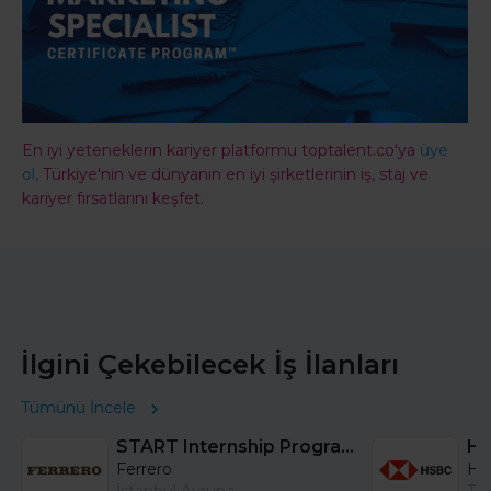
En iyi yeteneklerin kariyer platformu toptalent.co'ya
üye
ol,
Türkiye'nin ve dünyanın en iyi şirketlerinin iş, staj ve
kariyer fırsatlarını keşfet.
İlgini Çekebilecek İş İlanları
Tümünü İncele
START Internship Program (Sales) - Istanbul
Ferrero
HS
İstanbul Avrupa
Tü