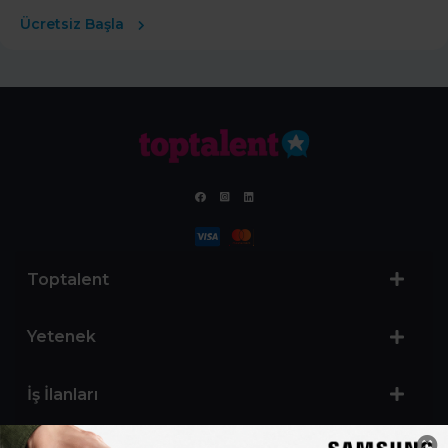
Ücretsiz Başla
Toptalent
Yetenek
İş İlanları