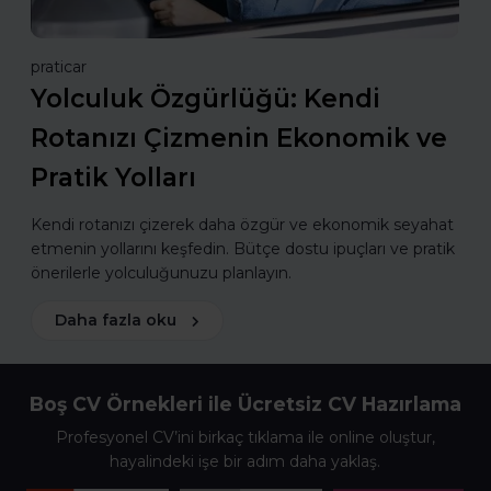
praticar
Yolculuk Özgürlüğü: Kendi
Rotanızı Çizmenin Ekonomik ve
Pratik Yolları
Kendi rotanızı çizerek daha özgür ve ekonomik seyahat
etmenin yollarını keşfedin. Bütçe dostu ipuçları ve pratik
önerilerle yolculuğunuzu planlayın.
Daha fazla oku
Boş CV Örnekleri ile Ücretsiz CV Hazırlama
Profesyonel CV’ini birkaç tıklama ile online oluştur,
hayalindeki işe bir adım daha yaklaş.