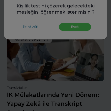
Uzman koçlarla geleceğe hazırlanın. FurtherUp’ın
Kişilik testini çözerek gelecekteki
öğrenci ve kariyer koçluğu ile hedeflerinizi netleştirin,
kariyer yolculuğunuzda güçlü adımlar atın.
mesleğini öğrenmek ister misin ?
Daha fazla oku
Şimdi değil
Evet
Mülakatlara Hazırlan
Transkriptor
İK Mülakatlarında Yeni Dönem:
Yapay Zekâ ile Transkript