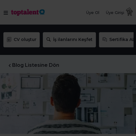
Üye Ol
Üye Girişi
CV oluştur
İş ilanlarını Keşfet
Sertifika AL
Blog Listesine Dön