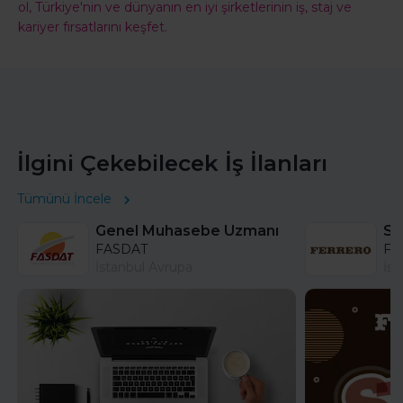
ol, Türkiye'nin ve dünyanın en iyi şirketlerinin iş, staj ve
kariyer fırsatlarını keşfet.
İlgini Çekebilecek İş İlanları
Tümünü İncele
Genel Muhasebe Uzmanı
FASDAT
Fer
İstanbul Avrupa
İst