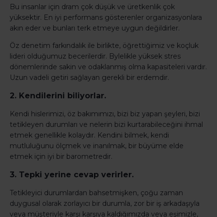
Bu insanlar için dram çok düşük ve üretkenlik çok
yüksektir. En iyi performans gösterenler organizasyonlara
akın eder ve bunları terk etmeye uygun değildirler.
Öz denetim farkındalık ile birlikte, öğrettiğimiz ve koçluk
lideri olduğumuz becerilerdir. Bylelikle yüksek stres
dönemlerinde sakin ve odaklanmış olma kapasiteleri vardır.
Uzun vadeli getiri sağlayan gerekli bir erdemdir.
2. Kendilerini biliyorlar.
Kendi hislerimizi, öz bakımımızı, bizi biz yapan şeyleri, bizi
tetikleyen durumları ve nelerin bizi kurtarabileceğini ihmal
etmek genellikle kolaydır. Kendini bilmek, kendi
mutluluğunu ölçmek ve inanılmak, bir büyüme elde
etmek için iyi bir barometredir.
3. Tepki yerine cevap verirler.
Tetikleyici durumlardan bahsetmişken, çoğu zaman
duygusal olarak zorlayıcı bir durumla, zor bir iş arkadaşıyla
veya müşteriyle karşı karşıya kaldığımızda veya eşimizle,