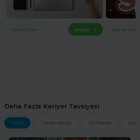
Başvur
Son 44 Gün
Son 42 Gün
Daha Fazla Kariyer Tavsiyesi
Tümü
Career-advice
CV Hazırla
İnsan