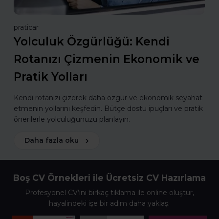
praticar
Yolculuk Özgürlüğü: Kendi
Rotanızı Çizmenin Ekonomik ve
Pratik Yolları
Kendi rotanızı çizerek daha özgür ve ekonomik seyahat
etmenin yollarını keşfedin. Bütçe dostu ipuçları ve pratik
önerilerle yolculuğunuzu planlayın.
Daha fazla oku
Boş CV Örnekleri ile Ücretsiz CV Hazırlama
Profesyonel CV’ini birkaç tıklama ile online oluştur,
hayalindeki işe bir adım daha yaklaş.