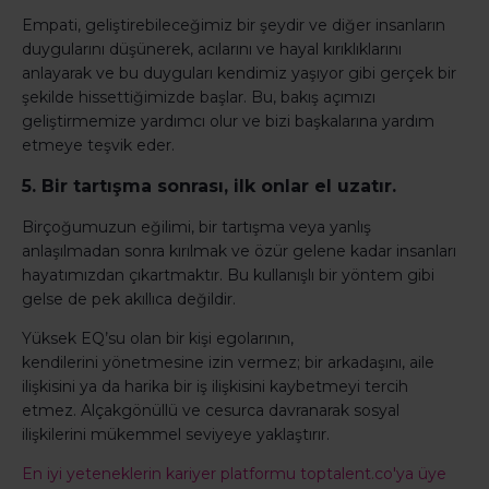
Empati, geliştirebileceğimiz bir şeydir ve diğer insanların
duygularını düşünerek, acılarını ve hayal kırıklıklarını
anlayarak ve bu duyguları kendimiz yaşıyor gibi gerçek bir
şekilde hissettiğimizde başlar. Bu, bakış açımızı
geliştirmemize yardımcı olur ve bizi başkalarına yardım
etmeye teşvik eder.
5. Bir tartışma sonrası, ilk onlar el uzatır.
Birçoğumuzun eğilimi, bir tartışma veya yanlış
anlaşılmadan sonra kırılmak ve özür gelene kadar insanları
hayatımızdan çıkartmaktır. Bu kullanışlı bir yöntem gibi
gelse de pek akıllıca değildir.
Yüksek EQ’su olan bir kişi egolarının,
kendilerini yönetmesine izin vermez; bir arkadaşını, aile
ilişkisini ya da harika bir iş ilişkisini kaybetmeyi tercih
etmez. Alçakgönüllü ve cesurca davranarak sosyal
ilişkilerini mükemmel seviyeye yaklaştırır.
En iyi yeteneklerin kariyer platformu
toptalent.co
'ya üye